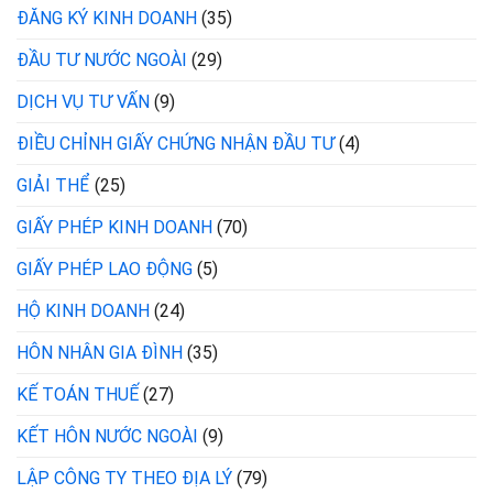
ĐĂNG KÝ KINH DOANH
(35)
ĐẦU TƯ NƯỚC NGOÀI
(29)
DỊCH VỤ TƯ VẤN
(9)
ĐIỀU CHỈNH GIẤY CHỨNG NHẬN ĐẦU TƯ
(4)
GIẢI THỂ
(25)
GIẤY PHÉP KINH DOANH
(70)
GIẤY PHÉP LAO ĐỘNG
(5)
HỘ KINH DOANH
(24)
HÔN NHÂN GIA ĐÌNH
(35)
KẾ TOÁN THUẾ
(27)
KẾT HÔN NƯỚC NGOÀI
(9)
LẬP CÔNG TY THEO ĐỊA LÝ
(79)