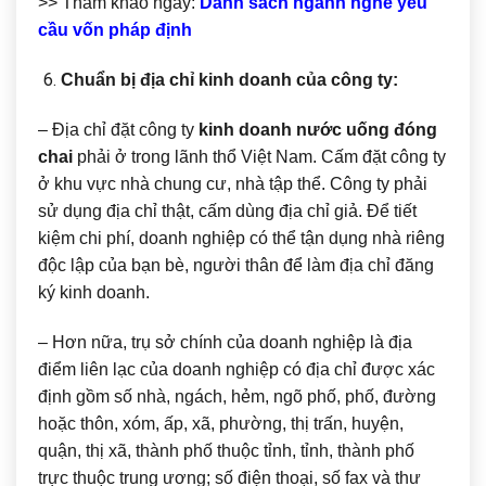
>> Tham khảo ngay:
Danh sách ngành nghề yêu
cầu vốn pháp định
Chuẩn bị địa chỉ kinh doanh của công ty:
– Địa chỉ đặt công ty
kinh doanh nước uống đóng
chai
phải ở trong lãnh thổ Việt Nam. Cấm đặt công ty
ở khu vực nhà chung cư, nhà tập thể. Công ty phải
sử dụng địa chỉ thật, cấm dùng địa chỉ giả. Để tiết
kiệm chi phí, doanh nghiệp có thể tận dụng nhà riêng
độc lập của bạn bè, người thân để làm địa chỉ đăng
ký kinh doanh.
– Hơn nữa, trụ sở chính của doanh nghiệp là địa
điểm liên lạc của doanh nghiệp có địa chỉ được xác
định gồm số nhà, ngách, hẻm, ngõ phố, phố, đường
hoặc thôn, xóm, ấp, xã, phường, thị trấn, huyện,
quận, thị xã, thành phố thuộc tỉnh, tỉnh, thành phố
trực thuộc trung ương; số điện thoại, số fax và thư