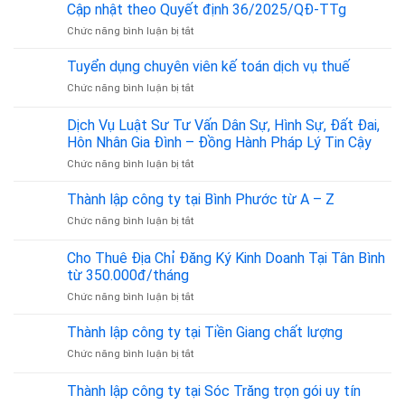
thiết
là
Cập nhật theo Quyết định 36/2025/QĐ-TTg
kế
bao
ở
Chức năng bình luận bị tắt
website
nhiêu?
Mã
là
ngành
bao
Tuyển dụng chuyên viên kế toán dịch vụ thuế
nghề
nhiêu?
ở
Chức năng bình luận bị tắt
vận
Tuyển
tải
dụng
Dịch Vụ Luật Sư Tư Vấn Dân Sự, Hình Sự, Đất Đai,
hành
chuyên
khách
Hôn Nhân Gia Đình – Đồng Hành Pháp Lý Tin Cậy
viên
là
ở
Chức năng bình luận bị tắt
kế
bao
Dịch
toán
nhiêu?
Vụ
dịch
Thành lập công ty tại Bình Phước từ A – Z
Cập
Luật
vụ
nhật
ở
Chức năng bình luận bị tắt
Sư
thuế
theo
Thành
Tư
Quyết
lập
Cho Thuê Địa Chỉ Đăng Ký Kinh Doanh Tại Tân Bình
Vấn
định
công
Dân
từ 350.000đ/tháng
36/2025/QĐ-
ty
Sự,
TTg
ở
Chức năng bình luận bị tắt
tại
Hình
Cho
Bình
Sự,
Thuê
Phước
Thành lập công ty tại Tiền Giang chất lượng
Đất
Địa
từ
Đai,
ở
Chức năng bình luận bị tắt
Chỉ
A
Hôn
Thành
Đăng
–
Nhân
lập
Thành lập công ty tại Sóc Trăng trọn gói uy tín
Ký
Z
Gia
công
Kinh