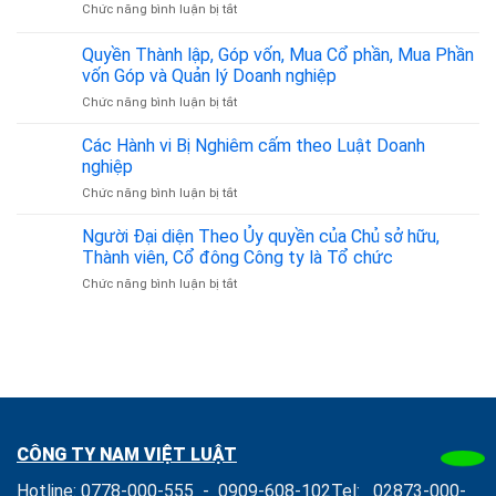
Đình
ở
Chức năng bình luận bị tắt
ty
Doanh
–
Thành
tại
Tại
Đồng
lập
Tiền
Quyền Thành lập, Góp vốn, Mua Cổ phần, Mua Phần
Tân
Hành
công
Giang
vốn Góp và Quản lý Doanh nghiệp
Bình
Pháp
ty
chất
từ
Lý
ở
Chức năng bình luận bị tắt
tại
lượng
350.000đ/tháng
Tin
Quyền
Sóc
Cậy
Thành
Trăng
Các Hành vi Bị Nghiêm cấm theo Luật Doanh
lập,
trọn
nghiệp
Góp
gói
ở
Chức năng bình luận bị tắt
vốn,
uy
Các
Mua
tín
Hành
Người Đại diện Theo Ủy quyền của Chủ sở hữu,
Cổ
vi
phần,
Thành viên, Cổ đông Công ty là Tổ chức
Bị
Mua
ở
Chức năng bình luận bị tắt
Nghiêm
Phần
Người
cấm
vốn
Đại
theo
Góp
diện
Luật
và
Theo
Doanh
Quản
Ủy
nghiệp
lý
quyền
Doanh
của
nghiệp
Chủ
CÔNG TY NAM VIỆT LUẬT
sở
hữu,
Hotline:
0778-000-555
-
0909-608-102
Tel:
02873-000-
Thành