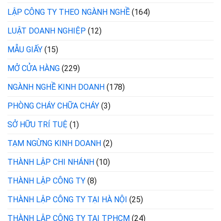
LẬP CÔNG TY THEO NGÀNH NGHỀ
(164)
LUẬT DOANH NGHIỆP
(12)
MẪU GIẤY
(15)
MỞ CỬA HÀNG
(229)
NGÀNH NGHỀ KINH DOANH
(178)
PHÒNG CHÁY CHỮA CHÁY
(3)
SỞ HỮU TRÍ TUỆ
(1)
TẠM NGỪNG KINH DOANH
(2)
THÀNH LẬP CHI NHÁNH
(10)
THÀNH LẬP CÔNG TY
(8)
THÀNH LẬP CÔNG TY TẠI HÀ NỘI
(25)
THÀNH LẬP CÔNG TY TẠI TPHCM
(24)