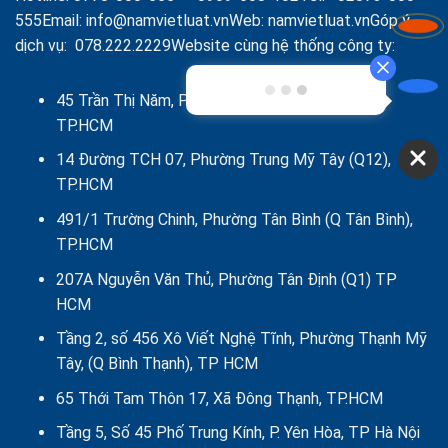
viên,
555
Email:
info@namvietluat.vn
Web:
namvietluat.vn
Góp ý
Cổ
dịch vụ:
078.222.2229
Website cùng hệ thống công ty:
đông
Công
ty
là
45 Trần Thị Năm, Phường Trung Mỹ Tây (Q12),
Tổ
TP.HCM
chức
14 Đường TCH 07, Phường Trung Mỹ Tây (Q12),
TP.HCM
491/1 Trường Chinh, Phường Tân Bình (Q Tân Bình),
TP.HCM
207A Nguyễn Văn Thủ, Phường Tân Định (Q1) TP
HCM
Tầng 2, số 456 Xô Viết Nghệ Tĩnh, Phường Thạnh Mỹ
Tây, (Q Bình Thạnh), TP HCM
65 Thới Tam Thôn 17, Xã Đông Thạnh, TP.HCM
Tầng 5, Số 45 Phố Trung Kính, P. Yên Hòa, TP Hà Nội