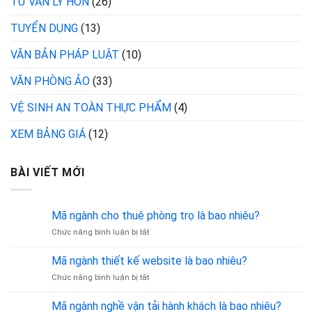
TƯ VẤN LY HÔN
(26)
TUYỂN DỤNG
(13)
VĂN BẢN PHÁP LUẬT
(10)
VĂN PHÒNG ẢO
(33)
VỆ SINH AN TOÀN THỰC PHẨM
(4)
XEM BẢNG GIÁ
(12)
BÀI VIẾT MỚI
Mã ngành cho thuê phòng trọ là bao nhiêu?
ở
Chức năng bình luận bị tắt
Mã
ngành
Mã ngành thiết kế website là bao nhiêu?
cho
ở
Chức năng bình luận bị tắt
thuê
Mã
phòng
ngành
trọ
Mã ngành nghề vận tải hành khách là bao nhiêu?