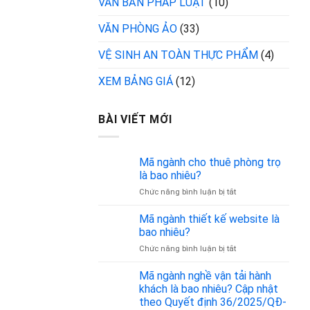
VĂN BẢN PHÁP LUẬT
(10)
VĂN PHÒNG ẢO
(33)
VỆ SINH AN TOÀN THỰC PHẨM
(4)
XEM BẢNG GIÁ
(12)
BÀI VIẾT MỚI
Mã ngành cho thuê phòng trọ
là bao nhiêu?
ở
Chức năng bình luận bị tắt
Mã
ngành
Mã ngành thiết kế website là
cho
bao nhiêu?
thuê
ở
Chức năng bình luận bị tắt
phòng
Mã
trọ
ngành
Mã ngành nghề vận tải hành
là
thiết
bao
khách là bao nhiêu? Cập nhật
kế
nhiêu?
theo Quyết định 36/2025/QĐ-
website