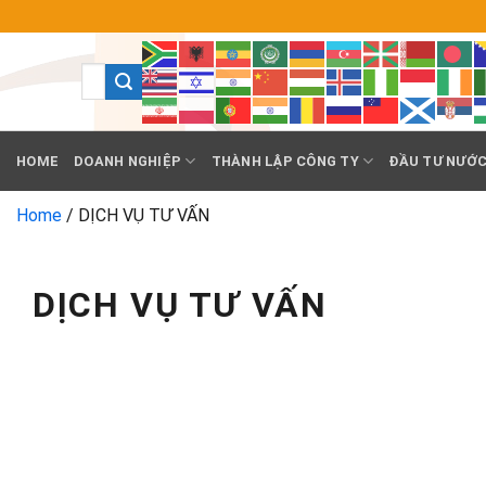
Chuyển
đến
nội
dung
HOME
DOANH NGHIỆP
THÀNH LẬP CÔNG TY
ĐẦU TƯ NƯỚC
Home
/
DỊCH VỤ TƯ VẤN
DỊCH VỤ TƯ VẤN