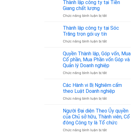
Thuê
từ
Thành lập công ty tại Tiền
Hôn
Địa
A
Nhân
Giang chất lượng
Chỉ
–
Gia
ở
Chức năng bình luận bị tắt
Đăng
Z
Đình
Thành
Ký
–
lập
Thành lập công ty tại Sóc
Kinh
Đồng
công
Doanh
Trăng trọn gói uy tín
Hành
ty
Tại
Pháp
ở
Chức năng bình luận bị tắt
tại
Tân
Lý
Thành
Tiền
Bình
Tin
lập
Quyền Thành lập, Góp vốn, Mua
Giang
từ
Cậy
công
chất
Cổ phần, Mua Phần vốn Góp và
350.000đ/tháng
ty
lượng
Quản lý Doanh nghiệp
tại
ở
Chức năng bình luận bị tắt
Sóc
Quyền
Trăng
Thành
trọn
Các Hành vi Bị Nghiêm cấm
lập,
gói
theo Luật Doanh nghiệp
Góp
uy
ở
Chức năng bình luận bị tắt
vốn,
tín
Các
Mua
Hành
Người Đại diện Theo Ủy quyền
Cổ
vi
phần,
của Chủ sở hữu, Thành viên, Cổ
Bị
Mua
đông Công ty là Tổ chức
Nghiêm
Phần
ở
Chức năng bình luận bị tắt
cấm
vốn
Người
theo
Góp