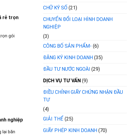
CHỮ KÝ SỐ
(21)
á rẻ trọn
CHUYỂN ĐỔI LOẠI HÌNH DOANH
NGHIỆP
trọn gói
(3)
CÔNG BỐ SẢN PHẨM-
(6)
ĐĂNG KÝ KINH DOANH
(35)
ĐẦU TƯ NƯỚC NGOÀI
(29)
DỊCH VỤ TƯ VẤN
(9)
ĐIỀU CHỈNH GIẤY CHỨNG NHẬN ĐẦU
TƯ
(4)
GIẢI THỂ
(25)
anh nghiệp
GIẤY PHÉP KINH DOANH
(70)
 lại băn