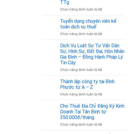
TTg
là
bao
ở
Chức năng bình luận bị tắt
nhiêu?
Mã
ngành
Tuyển dụng chuyên viên kế
nghề
toán dịch vụ thuế
vận
ở
Chức năng bình luận bị tắt
tải
Tuyển
hành
dụng
Dịch Vụ Luật Sư Tư Vấn Dân
khách
chuyên
là
Sự, Hình Sự, Đất Đai, Hôn Nhân
viên
bao
Gia Đình – Đồng Hành Pháp Lý
kế
nhiêu?
Tin Cậy
toán
Cập
dịch
ở
Chức năng bình luận bị tắt
nhật
vụ
Dịch
theo
thuế
Vụ
Quyết
Thành lập công ty tại Bình
Luật
định
Phước từ A – Z
Sư
36/2025/QĐ-
ở
Chức năng bình luận bị tắt
Tư
TTg
Thành
Vấn
lập
Cho Thuê Địa Chỉ Đăng Ký Kinh
Dân
công
Sự,
Doanh Tại Tân Bình từ
ty
Hình
350.000đ/tháng
tại
Sự,
ở
Chức năng bình luận bị tắt
Bình
Đất
Cho
Phước
Đai,