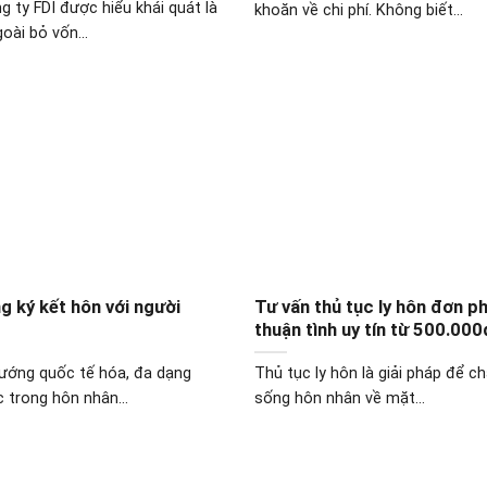
g ty FDI được hiểu khái quát là
khoăn về chi phí. Không biết...
oài bỏ vốn...
g ký kết hôn với người
Tư vấn thủ tục ly hôn đơn p
thuận tình uy tín từ 500.000
hướng quốc tế hóa, đa dạng
Thủ tục ly hôn là giải pháp để c
 trong hôn nhân...
sống hôn nhân về mặt...