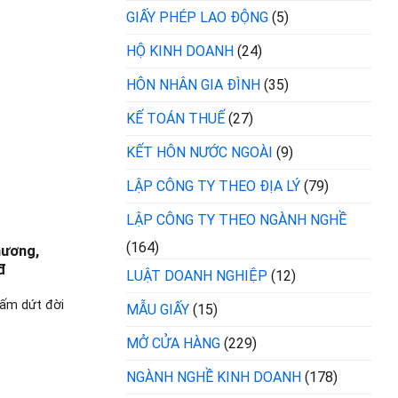
GIẤY PHÉP LAO ĐỘNG
(5)
HỘ KINH DOANH
(24)
HÔN NHÂN GIA ĐÌNH
(35)
KẾ TOÁN THUẾ
(27)
KẾT HÔN NƯỚC NGOÀI
(9)
LẬP CÔNG TY THEO ĐỊA LÝ
(79)
LẬP CÔNG TY THEO NGÀNH NGHỀ
(164)
hương,
đ
LUẬT DOANH NGHIỆP
(12)
hấm dứt đời
MẪU GIẤY
(15)
MỞ CỬA HÀNG
(229)
NGÀNH NGHỀ KINH DOANH
(178)