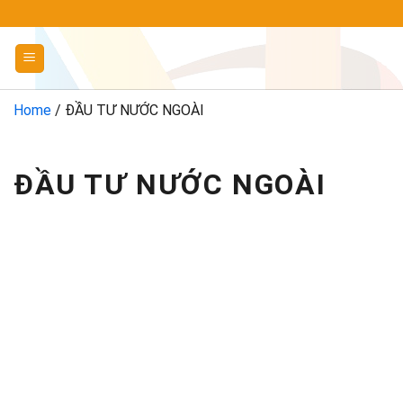
Chuyển
đến
nội
dung
Home
/
ĐẦU TƯ NƯỚC NGOÀI
ĐẦU TƯ NƯỚC NGOÀI