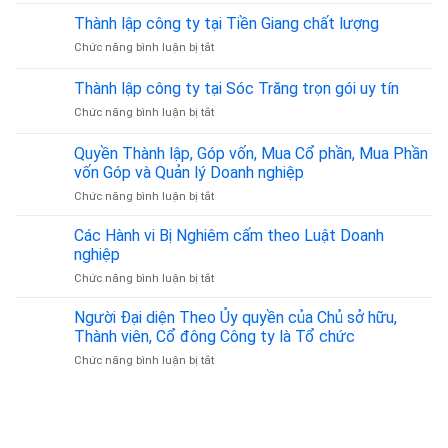
Cho
Bình
Sự,
Thuê
Phước
Thành lập công ty tại Tiền Giang chất lượng
Đất
Địa
từ
Đai,
ở
Chức năng bình luận bị tắt
Chỉ
A
Hôn
Thành
Đăng
–
Nhân
lập
Thành lập công ty tại Sóc Trăng trọn gói uy tín
Ký
Z
Gia
công
Kinh
Đình
ở
Chức năng bình luận bị tắt
ty
Doanh
–
Thành
tại
Tại
Đồng
lập
Tiền
Quyền Thành lập, Góp vốn, Mua Cổ phần, Mua Phần
Tân
Hành
công
Giang
vốn Góp và Quản lý Doanh nghiệp
Bình
Pháp
ty
chất
từ
Lý
ở
Chức năng bình luận bị tắt
tại
lượng
350.000đ/tháng
Tin
Quyền
Sóc
Cậy
Thành
Trăng
Các Hành vi Bị Nghiêm cấm theo Luật Doanh
lập,
trọn
nghiệp
Góp
gói
ở
Chức năng bình luận bị tắt
vốn,
uy
Các
Mua
tín
Hành
Người Đại diện Theo Ủy quyền của Chủ sở hữu,
Cổ
vi
phần,
Thành viên, Cổ đông Công ty là Tổ chức
Bị
Mua
ở
Chức năng bình luận bị tắt
Nghiêm
Phần
Người
cấm
vốn
Đại
theo
Góp
diện
Luật
và
Theo
Doanh
Quản
Ủy
nghiệp