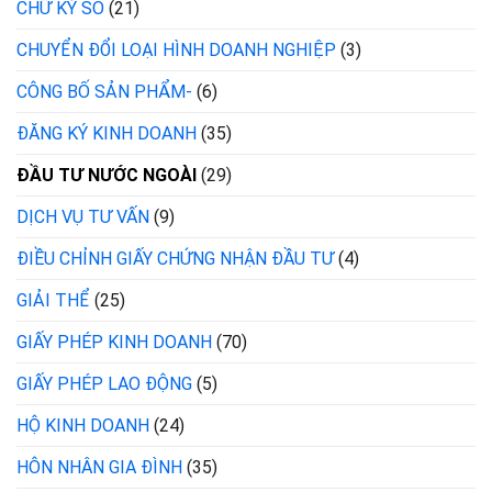
CHỮ KÝ SỐ
(21)
CHUYỂN ĐỔI LOẠI HÌNH DOANH NGHIỆP
(3)
CÔNG BỐ SẢN PHẨM-
(6)
ĐĂNG KÝ KINH DOANH
(35)
ĐẦU TƯ NƯỚC NGOÀI
(29)
DỊCH VỤ TƯ VẤN
(9)
ĐIỀU CHỈNH GIẤY CHỨNG NHẬN ĐẦU TƯ
(4)
GIẢI THỂ
(25)
GIẤY PHÉP KINH DOANH
(70)
GIẤY PHÉP LAO ĐỘNG
(5)
HỘ KINH DOANH
(24)
HÔN NHÂN GIA ĐÌNH
(35)