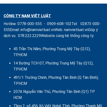
lý
quyền
Doanh
của
nghiệp
Chủ
CÔNG TY NAM VIỆT LUẬT
sở
hữu,
Hotline:
0778-000-555
-
0909-608-102
Tel:
02873-000-
Thành
viên,
555
Email:
info@namvietluat.vn
Web:
namvietluat.vn
Góp ý
Cổ
dịch vụ:
078.222.2229
Website cùng hệ thống công ty:
đông
Công
ty
là
45 Trần Thị Năm, Phường Trung Mỹ Tây (Q12),
Tổ
TP.HCM
chức
14 Đường TCH 07, Phường Trung Mỹ Tây (Q12),
TP.HCM
491/1 Trường Chinh, Phường Tân Bình (Q Tân Bình),
TP.HCM
207A Nguyễn Văn Thủ, Phường Tân Định (Q1) TP
HCM
Tầng 2, số 456 Xô Viết Nghệ Tĩnh, Phường Thạnh Mỹ