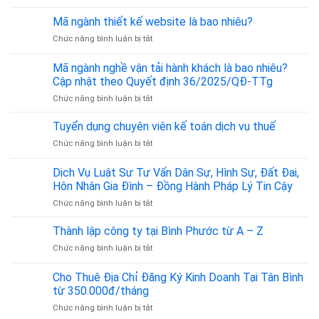
Mã
ngành
Mã ngành thiết kế website là bao nhiêu?
cho
ở
Chức năng bình luận bị tắt
thuê
Mã
phòng
ngành
trọ
Mã ngành nghề vận tải hành khách là bao nhiêu?
thiết
là
Cập nhật theo Quyết định 36/2025/QĐ-TTg
kế
bao
ở
Chức năng bình luận bị tắt
website
nhiêu?
Mã
là
ngành
bao
Tuyển dụng chuyên viên kế toán dịch vụ thuế
nghề
nhiêu?
ở
Chức năng bình luận bị tắt
vận
Tuyển
tải
dụng
Dịch Vụ Luật Sư Tư Vấn Dân Sự, Hình Sự, Đất Đai,
hành
chuyên
khách
Hôn Nhân Gia Đình – Đồng Hành Pháp Lý Tin Cậy
viên
là
ở
Chức năng bình luận bị tắt
kế
bao
Dịch
toán
nhiêu?
Vụ
dịch
Thành lập công ty tại Bình Phước từ A – Z
Cập
Luật
vụ
nhật
ở
Chức năng bình luận bị tắt
Sư
thuế
theo
Thành
Tư
Quyết
lập
Cho Thuê Địa Chỉ Đăng Ký Kinh Doanh Tại Tân Bình
Vấn
định
công
Dân
từ 350.000đ/tháng
36/2025/QĐ-
ty
Sự,
TTg
ở
Chức năng bình luận bị tắt
tại
Hình