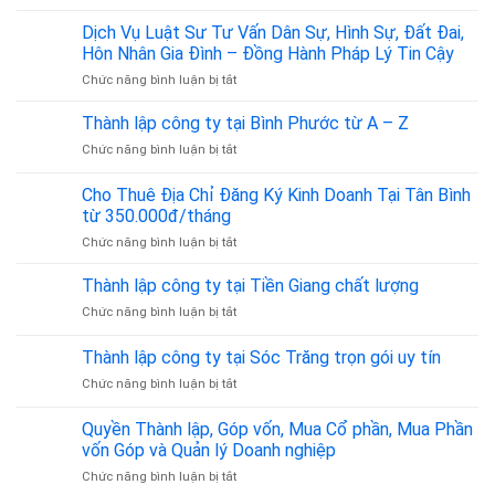
Tuyển
tải
dụng
Dịch Vụ Luật Sư Tư Vấn Dân Sự, Hình Sự, Đất Đai,
hành
chuyên
khách
Hôn Nhân Gia Đình – Đồng Hành Pháp Lý Tin Cậy
viên
là
ở
Chức năng bình luận bị tắt
kế
bao
Dịch
toán
nhiêu?
Vụ
dịch
Thành lập công ty tại Bình Phước từ A – Z
Cập
Luật
vụ
nhật
ở
Chức năng bình luận bị tắt
Sư
thuế
theo
Thành
Tư
Quyết
lập
Cho Thuê Địa Chỉ Đăng Ký Kinh Doanh Tại Tân Bình
Vấn
định
công
Dân
từ 350.000đ/tháng
36/2025/QĐ-
ty
Sự,
TTg
ở
Chức năng bình luận bị tắt
tại
Hình
Cho
Bình
Sự,
Thuê
Phước
Thành lập công ty tại Tiền Giang chất lượng
Đất
Địa
từ
Đai,
ở
Chức năng bình luận bị tắt
Chỉ
A
Hôn
Thành
Đăng
–
Nhân
lập
Thành lập công ty tại Sóc Trăng trọn gói uy tín
Ký
Z
Gia
công
Kinh
Đình
ở
Chức năng bình luận bị tắt
ty
Doanh
–
Thành
tại
Tại
Đồng
lập
Tiền
Quyền Thành lập, Góp vốn, Mua Cổ phần, Mua Phần
Tân
Hành
công
Giang
vốn Góp và Quản lý Doanh nghiệp
Bình
Pháp
ty
chất
từ
Lý
ở
Chức năng bình luận bị tắt
tại
lượng
350.000đ/tháng
Tin
Quyền