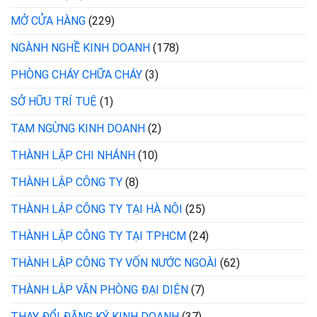
MỞ CỬA HÀNG
(229)
NGÀNH NGHỀ KINH DOANH
(178)
PHÒNG CHÁY CHỮA CHÁY
(3)
SỞ HỮU TRÍ TUỆ
(1)
TẠM NGỪNG KINH DOANH
(2)
THÀNH LẬP CHI NHÁNH
(10)
THÀNH LẬP CÔNG TY
(8)
THÀNH LẬP CÔNG TY TẠI HÀ NỘI
(25)
THÀNH LẬP CÔNG TY TẠI TPHCM
(24)
THÀNH LẬP CÔNG TY VỐN NƯỚC NGOÀI
(62)
THÀNH LẬP VĂN PHÒNG ĐẠI DIỆN
(7)
THAY ĐỔI ĐĂNG KÝ KINH DOANH
(37)