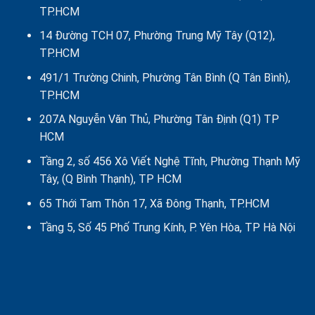
Tổ
TP.HCM
chức
14 Đường TCH 07, Phường Trung Mỹ Tây (Q12),
TP.HCM
491/1 Trường Chinh, Phường Tân Bình (Q Tân Bình),
TP.HCM
207A Nguyễn Văn Thủ, Phường Tân Định (Q1) TP
HCM
Tầng 2, số 456 Xô Viết Nghệ Tĩnh, Phường Thạnh Mỹ
Tây, (Q Bình Thạnh), TP HCM
65 Thới Tam Thôn 17, Xã Đông Thạnh, TP.HCM
Tầng 5, Số 45 Phố Trung Kính, P. Yên Hòa, TP Hà Nội