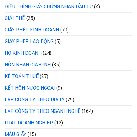
ĐIỀU CHỈNH GIẤY CHỨNG NHẬN ĐẦU TƯ
(4)
GIẢI THỂ
(25)
GIẤY PHÉP KINH DOANH
(70)
GIẤY PHÉP LAO ĐỘNG
(5)
HỘ KINH DOANH
(24)
HÔN NHÂN GIA ĐÌNH
(35)
KẾ TOÁN THUẾ
(27)
KẾT HÔN NƯỚC NGOÀI
(9)
LẬP CÔNG TY THEO ĐỊA LÝ
(79)
LẬP CÔNG TY THEO NGÀNH NGHỀ
(164)
LUẬT DOANH NGHIỆP
(12)
MẪU GIẤY
(15)