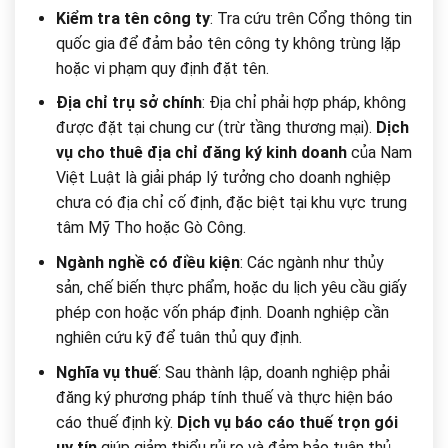
Kiểm tra tên công ty
: Tra cứu trên Cổng thông tin
quốc gia để đảm bảo tên công ty không trùng lặp
hoặc vi phạm quy định đặt tên.
Địa chỉ trụ sở chính
: Địa chỉ phải hợp pháp, không
được đặt tại chung cư (trừ tầng thương mại).
Dịch
vụ cho thuê địa chỉ đăng ký kinh doanh
của Nam
Việt Luật là giải pháp lý tưởng cho doanh nghiệp
chưa có địa chỉ cố định, đặc biệt tại khu vực trung
tâm Mỹ Tho hoặc Gò Công.
Ngành nghề có điều kiện
: Các ngành như thủy
sản, chế biến thực phẩm, hoặc du lịch yêu cầu giấy
phép con hoặc vốn pháp định. Doanh nghiệp cần
nghiên cứu kỹ để tuân thủ quy định.
Nghĩa vụ thuế
: Sau thành lập, doanh nghiệp phải
đăng ký phương pháp tính thuế và thực hiện báo
cáo thuế định kỳ.
Dịch vụ báo cáo thuế trọn gói
uy tín
giúp giảm thiểu rủi ro và đảm bảo tuân thủ