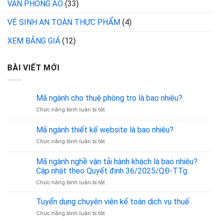
VĂN PHÒNG ẢO
(33)
VỆ SINH AN TOÀN THỰC PHẨM
(4)
XEM BẢNG GIÁ
(12)
BÀI VIẾT MỚI
Mã ngành cho thuê phòng trọ là bao nhiêu?
ở
Chức năng bình luận bị tắt
Mã
ngành
Mã ngành thiết kế website là bao nhiêu?
cho
ở
Chức năng bình luận bị tắt
thuê
Mã
phòng
ngành
trọ
Mã ngành nghề vận tải hành khách là bao nhiêu?
thiết
là
Cập nhật theo Quyết định 36/2025/QĐ-TTg
kế
bao
ở
Chức năng bình luận bị tắt
website
nhiêu?
Mã
là
ngành
bao
Tuyển dụng chuyên viên kế toán dịch vụ thuế
nghề
nhiêu?
ở
Chức năng bình luận bị tắt
vận