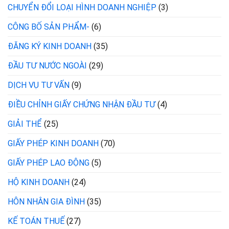
CHUYỂN ĐỔI LOẠI HÌNH DOANH NGHIỆP
(3)
CÔNG BỐ SẢN PHẨM-
(6)
ĐĂNG KÝ KINH DOANH
(35)
ĐẦU TƯ NƯỚC NGOÀI
(29)
DỊCH VỤ TƯ VẤN
(9)
ĐIỀU CHỈNH GIẤY CHỨNG NHẬN ĐẦU TƯ
(4)
GIẢI THỂ
(25)
GIẤY PHÉP KINH DOANH
(70)
GIẤY PHÉP LAO ĐỘNG
(5)
HỘ KINH DOANH
(24)
HÔN NHÂN GIA ĐÌNH
(35)
KẾ TOÁN THUẾ
(27)