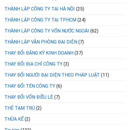
THÀNH LẬP CÔNG TY TẠI HÀ NỘI
(25)
THÀNH LẬP CÔNG TY TẠI TPHCM
(24)
THÀNH LẬP CÔNG TY VỐN NƯỚC NGOÀI
(62)
THÀNH LẬP VĂN PHÒNG ĐẠI DIỆN
(7)
THAY ĐỔI ĐĂNG KÝ KINH DOANH
(37)
THAY ĐỔI ĐỊA CHỈ CÔNG TY
(3)
THAY ĐỔI NGƯỜI ĐẠI DIỆN THEO PHÁP LUẬT
(11)
THAY ĐỔI TÊN CÔNG TY
(6)
THAY ĐỔI VỐN ĐIỀU LỆ
(7)
THẺ TẠM TRÚ
(2)
THỪA KẾ
(2)