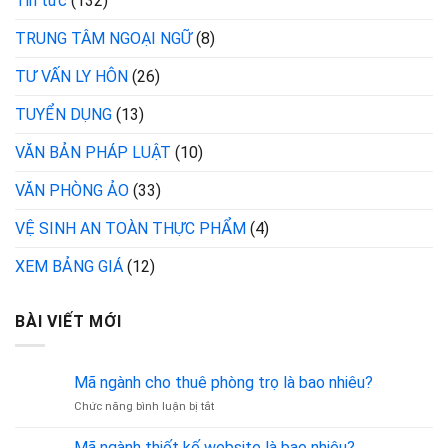
Tin tức
(132)
TRUNG TÂM NGOẠI NGỮ
(8)
TƯ VẤN LY HÔN
(26)
TUYỂN DỤNG
(13)
VĂN BẢN PHÁP LUẬT
(10)
VĂN PHÒNG ẢO
(33)
VỆ SINH AN TOÀN THỰC PHẨM
(4)
XEM BẢNG GIÁ
(12)
BÀI VIẾT MỚI
Mã ngành cho thuê phòng trọ là bao nhiêu?
ở
Chức năng bình luận bị tắt
Mã
ngành
Mã ngành thiết kế website là bao nhiêu?