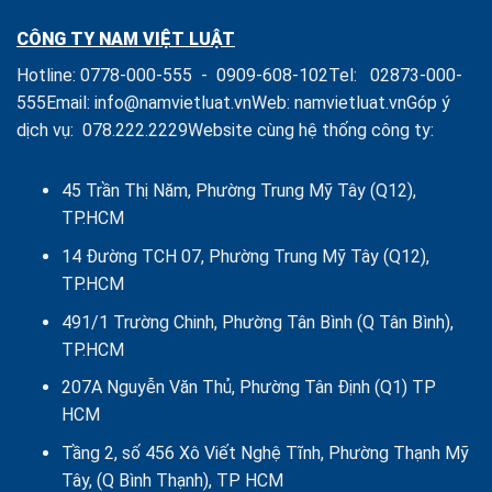
nghiệp
Chủ
CÔNG TY NAM VIỆT LUẬT
sở
hữu,
Hotline:
0778-000-555
-
0909-608-102
Tel:
02873-000-
Thành
viên,
555
Email:
info@namvietluat.vn
Web:
namvietluat.vn
Góp ý
Cổ
dịch vụ:
078.222.2229
Website cùng hệ thống công ty:
đông
Công
ty
là
45 Trần Thị Năm, Phường Trung Mỹ Tây (Q12),
Tổ
TP.HCM
chức
14 Đường TCH 07, Phường Trung Mỹ Tây (Q12),
TP.HCM
491/1 Trường Chinh, Phường Tân Bình (Q Tân Bình),
TP.HCM
207A Nguyễn Văn Thủ, Phường Tân Định (Q1) TP
HCM
Tầng 2, số 456 Xô Viết Nghệ Tĩnh, Phường Thạnh Mỹ
Tây, (Q Bình Thạnh), TP HCM