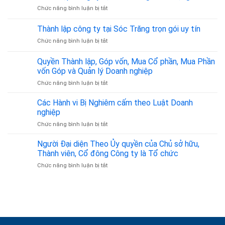
Địa
từ
Đai,
ở
Chức năng bình luận bị tắt
Chỉ
A
Hôn
Thành
Đăng
–
Nhân
lập
Thành lập công ty tại Sóc Trăng trọn gói uy tín
Ký
Z
Gia
công
Kinh
Đình
ở
Chức năng bình luận bị tắt
ty
Doanh
–
Thành
tại
Tại
Đồng
lập
Tiền
Quyền Thành lập, Góp vốn, Mua Cổ phần, Mua Phần
Tân
Hành
công
Giang
vốn Góp và Quản lý Doanh nghiệp
Bình
Pháp
ty
chất
từ
Lý
ở
Chức năng bình luận bị tắt
tại
lượng
350.000đ/tháng
Tin
Quyền
Sóc
Cậy
Thành
Trăng
Các Hành vi Bị Nghiêm cấm theo Luật Doanh
lập,
trọn
nghiệp
Góp
gói
ở
Chức năng bình luận bị tắt
vốn,
uy
Các
Mua
tín
Hành
Người Đại diện Theo Ủy quyền của Chủ sở hữu,
Cổ
vi
phần,
Thành viên, Cổ đông Công ty là Tổ chức
Bị
Mua
ở
Chức năng bình luận bị tắt
Nghiêm
Phần
Người
cấm
vốn
Đại
theo
Góp
diện
Luật
và
Theo
Doanh
Quản
Ủy
nghiệp
lý
quyền
Doanh
của