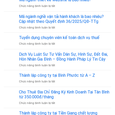
cho
ở
Chức năng bình luận bị tắt
thuê
Mã
phòng
ngành
trọ
Mã ngành nghề vận tải hành khách là bao nhiêu?
thiết
là
Cập nhật theo Quyết định 36/2025/QĐ-TTg
kế
bao
ở
Chức năng bình luận bị tắt
website
nhiêu?
Mã
là
ngành
bao
Tuyển dụng chuyên viên kế toán dịch vụ thuế
nghề
nhiêu?
ở
Chức năng bình luận bị tắt
vận
Tuyển
tải
dụng
Dịch Vụ Luật Sư Tư Vấn Dân Sự, Hình Sự, Đất Đai,
hành
chuyên
khách
Hôn Nhân Gia Đình – Đồng Hành Pháp Lý Tin Cậy
viên
là
ở
Chức năng bình luận bị tắt
kế
bao
Dịch
toán
nhiêu?
Vụ
dịch
Thành lập công ty tại Bình Phước từ A – Z
Cập
Luật
vụ
nhật
ở
Chức năng bình luận bị tắt
Sư
thuế
theo
Thành
Tư
Quyết
lập
Cho Thuê Địa Chỉ Đăng Ký Kinh Doanh Tại Tân Bình
Vấn
định
công
Dân
từ 350.000đ/tháng
36/2025/QĐ-
ty
Sự,
TTg
ở
Chức năng bình luận bị tắt
tại
Hình
Cho
Bình
Sự,
Thuê
Phước
Thành lập công ty tại Tiền Giang chất lượng
Đất