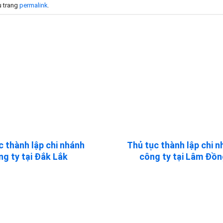
u trang
permalink
.
c thành lập chi nhánh
Thủ tục thành lập chi 
ng ty tại Đắk Lắk
công ty tại Lâm Đồ