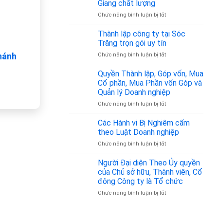
Nhân
Giang chất lượng
Chỉ
–
Gia
ở
Chức năng bình luận bị tắt
Đăng
Z
Đình
Thành
Ký
–
lập
Thành lập công ty tại Sóc
Kinh
Đồng
công
Doanh
Trăng trọn gói uy tín
Hành
ty
Tại
Pháp
nhánh
ở
Chức năng bình luận bị tắt
tại
Tân
Lý
Thành
Tiền
Bình
Tin
lập
Quyền Thành lập, Góp vốn, Mua
Giang
từ
Cậy
công
chất
Cổ phần, Mua Phần vốn Góp và
350.000đ/tháng
ty
lượng
Quản lý Doanh nghiệp
tại
ở
Chức năng bình luận bị tắt
Sóc
Quyền
Trăng
Thành
trọn
Các Hành vi Bị Nghiêm cấm
lập,
gói
theo Luật Doanh nghiệp
Góp
uy
ở
Chức năng bình luận bị tắt
vốn,
tín
Các
Mua
Hành
Người Đại diện Theo Ủy quyền
Cổ
vi
phần,
của Chủ sở hữu, Thành viên, Cổ
Bị
Mua
đông Công ty là Tổ chức
Nghiêm
Phần
ở
Chức năng bình luận bị tắt
cấm
vốn
Người
theo
Góp
Đại
Luật
và
diện
Doanh