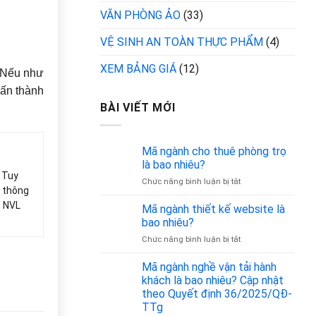
VĂN PHÒNG ẢO
(33)
VỆ SINH AN TOÀN THỰC PHẨM
(4)
XEM BẢNG GIÁ
(12)
. Nếu như
vấn thành
BÀI VIẾT MỚI
Mã ngành cho thuê phòng trọ
là bao nhiêu?
. Tuy
ở
Chức năng bình luận bị tắt
ó thông
Mã
ệ NVL
ngành
Mã ngành thiết kế website là
cho
bao nhiêu?
thuê
ở
Chức năng bình luận bị tắt
phòng
Mã
trọ
ngành
Mã ngành nghề vận tải hành
là
thiết
bao
khách là bao nhiêu? Cập nhật
kế
nhiêu?
theo Quyết định 36/2025/QĐ-
website
TTg
là