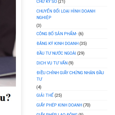
CHỮ KÝ SỐ
(21)
CHUYỂN ĐỔI LOẠI HÌNH DOANH
NGHIỆP
(3)
CÔNG BỐ SẢN PHẨM-
(6)
ĐĂNG KÝ KINH DOANH
(35)
ĐẦU TƯ NƯỚC NGOÀI
(29)
DỊCH VỤ TƯ VẤN
(9)
ĐIỀU CHỈNH GIẤY CHỨNG NHẬN ĐẦU
TƯ
(4)
GIẢI THỂ
(25)
GIẤY PHÉP KINH DOANH
(70)
GIẤY PHÉP LAO ĐỘNG
(5)