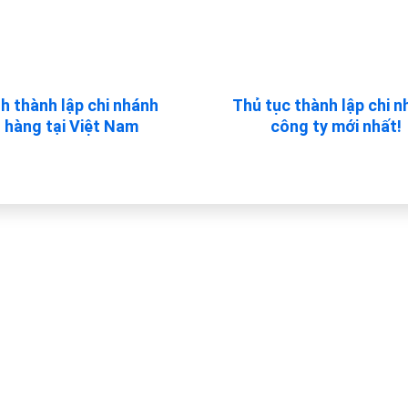
h thành lập chi nhánh
Thủ tục thành lập chi 
 hàng tại Việt Nam
công ty mới nhất!