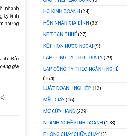
chi nhánh
HỘ KINH DOANH
(24)
g ký kinh
HÔN NHÂN GIA ĐÌNH
(35)
m những
KẾ TOÁN THUẾ
(27)
KẾT HÔN NƯỚC NGOÀI
(9)
LẬP CÔNG TY THEO ĐỊA LÝ
(79)
oanh. Bởi
bảng giá
LẬP CÔNG TY THEO NGÀNH NGHỀ
(164)
LUẬT DOANH NGHIỆP
(12)
ệc)
MẪU GIẤY
(15)
MỞ CỬA HÀNG
(229)
NGÀNH NGHỀ KINH DOANH
(178)
PHÒNG CHÁY CHỮA CHÁY
(3)