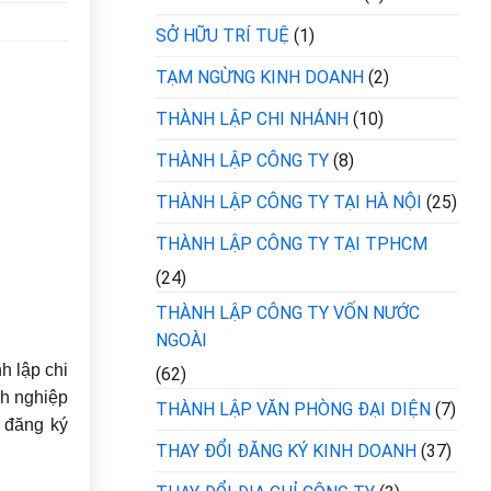
SỞ HỮU TRÍ TUỆ
(1)
TẠM NGỪNG KINH DOANH
(2)
THÀNH LẬP CHI NHÁNH
(10)
THÀNH LẬP CÔNG TY
(8)
THÀNH LẬP CÔNG TY TẠI HÀ NỘI
(25)
THÀNH LẬP CÔNG TY TẠI TPHCM
(24)
THÀNH LẬP CÔNG TY VỐN NƯỚC
NGOÀI
h lập chi
(62)
nh nghiệp
THÀNH LẬP VĂN PHÒNG ĐẠI DIỆN
(7)
g đăng ký
THAY ĐỔI ĐĂNG KÝ KINH DOANH
(37)