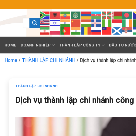
Chuyển
đến
nội
dung
HOME
DOANH NGHIỆP
THÀNH LẬP CÔNG TY
ĐẦU TƯ NƯỚC
Home
/
THÀNH LẬP CHI NHÁNH
/
Dịch vụ thành lập chi nhánh
THÀNH LẬP CHI NHÁNH
Dịch vụ thành lập chi nhánh công 