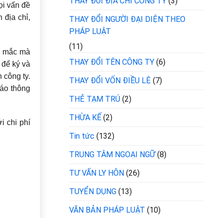
THAY ĐỔI ĐỊA CHỈ CÔNG TY
(3)
ọi vấn đề
 địa chỉ,
THAY ĐỔI NGƯỜI ĐẠI DIỆN THEO
PHÁP LUẬT
(11)
g mắc mà
THAY ĐỔI TÊN CÔNG TY
(6)
 để ký và
 công ty.
THAY ĐỔI VỐN ĐIỀU LỆ
(7)
cáo thông
THẺ TẠM TRÚ
(2)
THỪA KẾ
(2)
i chi phí
Tin tức
(132)
TRUNG TÂM NGOẠI NGỮ
(8)
TƯ VẤN LY HÔN
(26)
TUYỂN DỤNG
(13)
VĂN BẢN PHÁP LUẬT
(10)