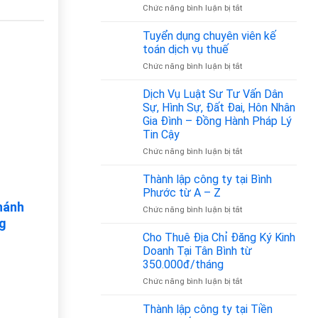
bao
ở
Chức năng bình luận bị tắt
nhiêu?
Mã
ngành
Tuyển dụng chuyên viên kế
nghề
toán dịch vụ thuế
vận
ở
Chức năng bình luận bị tắt
tải
Tuyển
hành
dụng
Dịch Vụ Luật Sư Tư Vấn Dân
khách
chuyên
là
Sự, Hình Sự, Đất Đai, Hôn Nhân
viên
bao
Gia Đình – Đồng Hành Pháp Lý
kế
nhiêu?
Tin Cậy
toán
Cập
dịch
ở
Chức năng bình luận bị tắt
nhật
vụ
Dịch
theo
thuế
Vụ
Quyết
Thành lập công ty tại Bình
Luật
định
Phước từ A – Z
Sư
36/2025/QĐ-
nhánh
ở
Chức năng bình luận bị tắt
Tư
TTg
ng
Thành
Vấn
lập
Cho Thuê Địa Chỉ Đăng Ký Kinh
Dân
công
Sự,
Doanh Tại Tân Bình từ
ty
Hình
350.000đ/tháng
tại
Sự,
ở
Chức năng bình luận bị tắt
Bình
Đất
Cho
Phước
Đai,
Thuê
từ
Thành lập công ty tại Tiền
Hôn
Địa
A