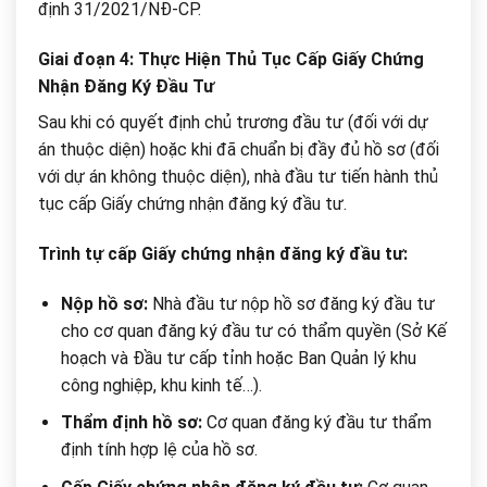
định 31/2021/NĐ-CP.
Giai đoạn 4: Thực Hiện Thủ Tục Cấp Giấy Chứng
Nhận Đăng Ký Đầu Tư
Sau khi có quyết định chủ trương đầu tư (đối với dự
án thuộc diện) hoặc khi đã chuẩn bị đầy đủ hồ sơ (đối
với dự án không thuộc diện), nhà đầu tư tiến hành thủ
tục cấp Giấy chứng nhận đăng ký đầu tư.
Trình tự cấp Giấy chứng nhận đăng ký đầu tư:
Nộp hồ sơ:
Nhà đầu tư nộp hồ sơ đăng ký đầu tư
cho cơ quan đăng ký đầu tư có thẩm quyền (Sở Kế
hoạch và Đầu tư cấp tỉnh hoặc Ban Quản lý khu
công nghiệp, khu kinh tế…).
Thẩm định hồ sơ:
Cơ quan đăng ký đầu tư thẩm
định tính hợp lệ của hồ sơ.