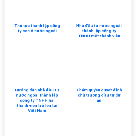
Thủ tục thành lập công
Nhà đầu tư nước ngoài
ty con ở nước ngoài
thành lập công ty
TNHH một thành viên
Hướng dẫn nhà đầu tư
Thẩm quyền quyết định
nước ngoài thành lập
chủ trương đầu tư dự
công ty TNHH hai
án
thành viên trở lên tại
Việt Nam