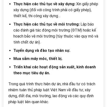
Thực hiện các thủ tục về xây dựng:
Xin giấy phép
xây dựng (đối với công trình phải có giấy phép),
thiết kế, thi công xây dựng…
Thực hiện các thủ tục về môi trường:
Lập báo
cáo đánh giá tác động môi trường (ĐTM) hoặc kế
hoạch bảo vệ môi trường (tùy thuộc vào quy mô và
tính chất dự án).
Tuyển dụng và đào tạo nhân sự.
Mua sắm máy móc, thiết bị.
Triển khai các hoạt động sản xuất, kinh doanh
theo mục tiêu dự án.
Trong quá trình thực hiện dự án, nhà đầu tư có trách
nhiệm tuân thủ pháp luật Việt Nam về đầu tư, xây
dựng, đất đai, môi trường, lao động và các quy định
pháp luật liên quan khác.