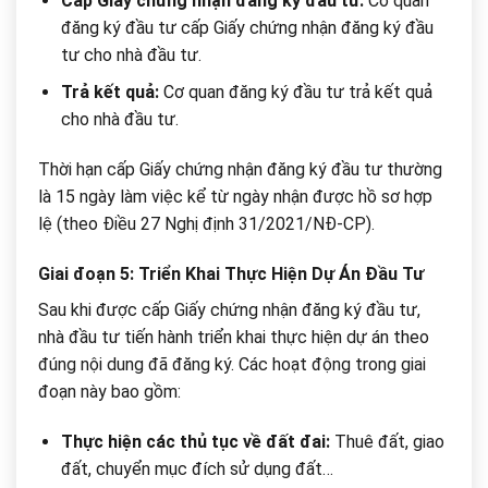
Cấp Giấy chứng nhận đăng ký đầu tư:
Cơ quan
đăng ký đầu tư cấp Giấy chứng nhận đăng ký đầu
tư cho nhà đầu tư.
Trả kết quả:
Cơ quan đăng ký đầu tư trả kết quả
cho nhà đầu tư.
Thời hạn cấp Giấy chứng nhận đăng ký đầu tư thường
là 15 ngày làm việc kể từ ngày nhận được hồ sơ hợp
lệ (theo Điều 27 Nghị định 31/2021/NĐ-CP).
Giai đoạn 5: Triển Khai Thực Hiện Dự Án Đầu Tư
Sau khi được cấp Giấy chứng nhận đăng ký đầu tư,
nhà đầu tư tiến hành triển khai thực hiện dự án theo
đúng nội dung đã đăng ký. Các hoạt động trong giai
đoạn này bao gồm:
Thực hiện các thủ tục về đất đai:
Thuê đất, giao
đất, chuyển mục đích sử dụng đất…