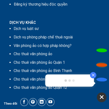
Đăng ký thương hiệu độc quyền
DỊCH VỤ KHÁC
Dịch vụ luật sư
Dịch vụ phòng pháp chế thuê ngoài
Văn phòng ảo có hợp pháp không?
Cho thuê văn phòng ảo
Cho thuê văn phòng ảo Quận 1
Cho thuê văn phòng ảo Bình Thạnh
Cho thuê văn phòng ảo Tân Bình
Cho thuê văn phòng ảo Quận 12
Theo dõi