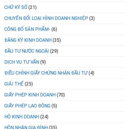
CHỮ KÝ SỐ
(21)
CHUYỂN ĐỔI LOẠI HÌNH DOANH NGHIỆP
(3)
CÔNG BỐ SẢN PHẨM-
(6)
ĐĂNG KÝ KINH DOANH
(35)
ĐẦU TƯ NƯỚC NGOÀI
(29)
DỊCH VỤ TƯ VẤN
(9)
ĐIỀU CHỈNH GIẤY CHỨNG NHẬN ĐẦU TƯ
(4)
GIẢI THỂ
(25)
GIẤY PHÉP KINH DOANH
(70)
GIẤY PHÉP LAO ĐỘNG
(5)
HỘ KINH DOANH
(24)
HÔN NHÂN GIA ĐÌNH
(35)