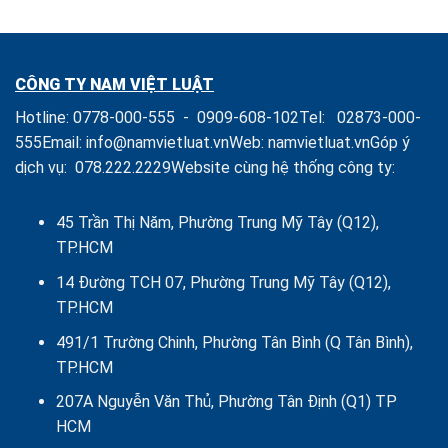
Doanh
Quản
Ủy
nghiệp
lý
quyền
Doanh
của
nghiệp
Chủ
CÔNG TY NAM VIỆT LUẬT
sở
hữu,
Hotline:
0778-000-555
-
0909-608-102
Tel:
02873-000-
Thành
viên,
555
Email:
info@namvietluat.vn
Web:
namvietluat.vn
Góp ý
Cổ
dịch vụ:
078.222.2229
Website cùng hệ thống công ty:
đông
Công
ty
là
45 Trần Thị Năm, Phường Trung Mỹ Tây (Q12),
Tổ
TP.HCM
chức
14 Đường TCH 07, Phường Trung Mỹ Tây (Q12),
TP.HCM
491/1 Trường Chinh, Phường Tân Bình (Q Tân Bình),
TP.HCM
207A Nguyễn Văn Thủ, Phường Tân Định (Q1) TP
HCM