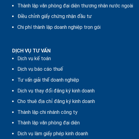
Thành lập văn phòng đại diện thương nhân nước ngoài
Điều chỉnh giấy chứng nhận đầu tư
Chi phí thành lập doanh nghiệp trọn gói
DỊCH VỤ TƯ VẤN
Dịch vụ kế toán
Dịch vụ báo cáo thuế
Tư vấn giải thể doanh nghiệp
Dịch vụ thay đổi đăng ký kinh doanh
Cho thuê địa chỉ đăng ký kinh doanh
Thành lập chi nhánh công ty
Thành lập văn phòng đại diện
Dịch vụ làm giấy phép kinh doanh