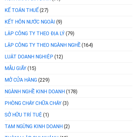
KẾ TOÁN THUẾ
(27)
KẾT HÔN NƯỚC NGOÀI
(9)
LẬP CÔNG TY THEO ĐỊA LÝ
(79)
LẬP CÔNG TY THEO NGÀNH NGHỀ
(164)
LUẬT DOANH NGHIỆP
(12)
MẪU GIẤY
(15)
MỞ CỬA HÀNG
(229)
NGÀNH NGHỀ KINH DOANH
(178)
PHÒNG CHÁY CHỮA CHÁY
(3)
SỞ HỮU TRÍ TUỆ
(1)
TẠM NGỪNG KINH DOANH
(2)