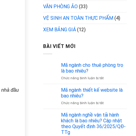
VĂN PHÒNG ẢO
(33)
VỆ SINH AN TOÀN THỰC PHẨM
(4)
XEM BẢNG GIÁ
(12)
BÀI VIẾT MỚI
Mã ngành cho thuê phòng trọ
là bao nhiêu?
ở
Chức năng bình luận bị tắt
Mã
ngành
Mã ngành thiết kế website là
, nhà đầu
cho
bao nhiêu?
thuê
ở
Chức năng bình luận bị tắt
phòng
Mã
trọ
ngành
Mã ngành nghề vận tải hành
là
thiết
bao
khách là bao nhiêu? Cập nhật
kế
nhiêu?
theo Quyết định 36/2025/QĐ-
website
TTg
là