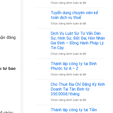
bao
ở
Chức năng bình luận bị tắt
nhiêu?
Mã
ngành
Tuyển dụng chuyên viên kế
nghề
toán dịch vụ thuế
vận
ở
Chức năng bình luận bị tắt
tải
Tuyển
hành
dụng
Dịch Vụ Luật Sư Tư Vấn Dân
khách
chuyên
nhận đăng
là
Sự, Hình Sự, Đất Đai, Hôn Nhân
viên
bao
Gia Đình – Đồng Hành Pháp Lý
kế
nhiêu?
Tin Cậy
toán
Cập
dịch
ở
Chức năng bình luận bị tắt
nhật
vụ
Dịch
theo
thuế
Vụ
Quyết
Thành lập công ty tại Bình
Luật
định
Phước từ A – Z
̀u tư bao
Sư
36/2025/QĐ-
ở
Chức năng bình luận bị tắt
Tư
TTg
Thành
Vấn
lập
Cho Thuê Địa Chỉ Đăng Ký Kinh
Dân
công
Sự,
Doanh Tại Tân Bình từ
ty
Hình
350.000đ/tháng
tại
Sự,
ở
Chức năng bình luận bị tắt
Bình
Đất
Cho
Phước
Đai,
Thuê
từ
Thành lập công ty tại Tiền
Hôn
tổ chức;
Địa
A