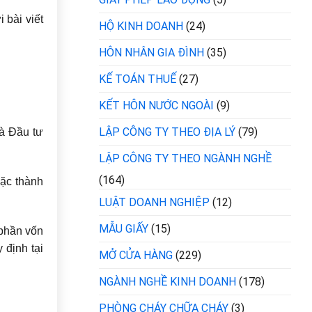
 bài viết
HỘ KINH DOANH
(24)
HÔN NHÂN GIA ĐÌNH
(35)
KẾ TOÁN THUẾ
(27)
KẾT HÔN NƯỚC NGOÀI
(9)
LẬP CÔNG TY THEO ĐỊA LÝ
(79)
là Đầu tư
LẬP CÔNG TY THEO NGÀNH NGHỀ
(164)
oặc thành
LUẬT DOANH NGHIỆP
(12)
MẪU GIẤY
(15)
 phần vốn
 định tại
MỞ CỬA HÀNG
(229)
NGÀNH NGHỀ KINH DOANH
(178)
PHÒNG CHÁY CHỮA CHÁY
(3)