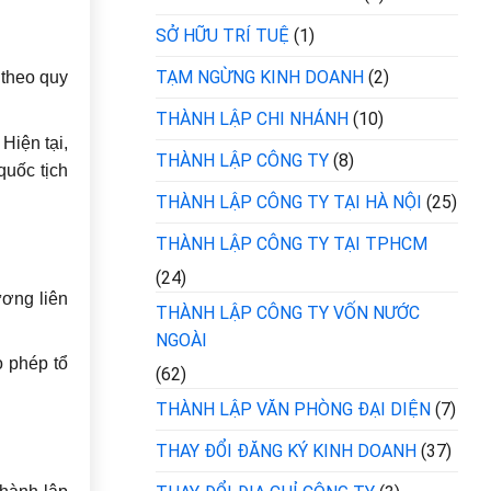
SỞ HỮU TRÍ TUỆ
(1)
TẠM NGỪNG KINH DOANH
(2)
 theo quy
THÀNH LẬP CHI NHÁNH
(10)
Hiện tại,
THÀNH LẬP CÔNG TY
(8)
quốc tịch
THÀNH LẬP CÔNG TY TẠI HÀ NỘI
(25)
THÀNH LẬP CÔNG TY TẠI TPHCM
(24)
ơng liên
THÀNH LẬP CÔNG TY VỐN NƯỚC
NGOÀI
o phép tổ
(62)
THÀNH LẬP VĂN PHÒNG ĐẠI DIỆN
(7)
THAY ĐỔI ĐĂNG KÝ KINH DOANH
(37)