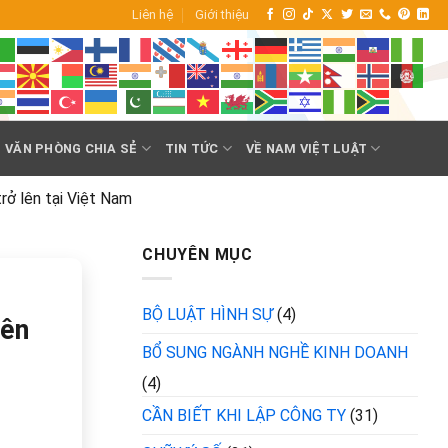
Liên hệ
Giới thiệu
VĂN PHÒNG CHIA SẺ
TIN TỨC
VỀ NAM VIỆT LUẬT
rở lên tại Việt Nam
CHUYÊN MỤC
BỘ LUẬT HÌNH SỰ
(4)
iên
BỔ SUNG NGÀNH NGHỀ KINH DOANH
(4)
CẦN BIẾT KHI LẬP CÔNG TY
(31)