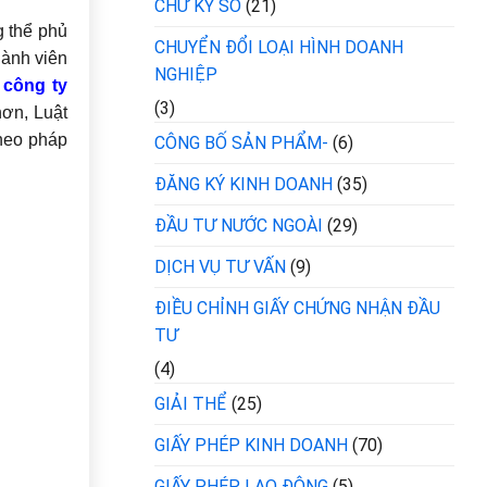
CHỮ KÝ SỐ
(21)
g thể phủ
CHUYỂN ĐỔI LOẠI HÌNH DOANH
hành viên
NGHIỆP
 công ty
(3)
ơn, Luật
theo pháp
CÔNG BỐ SẢN PHẨM-
(6)
ĐĂNG KÝ KINH DOANH
(35)
ĐẦU TƯ NƯỚC NGOÀI
(29)
DỊCH VỤ TƯ VẤN
(9)
ĐIỀU CHỈNH GIẤY CHỨNG NHẬN ĐẦU
TƯ
(4)
GIẢI THỂ
(25)
GIẤY PHÉP KINH DOANH
(70)
GIẤY PHÉP LAO ĐỘNG
(5)