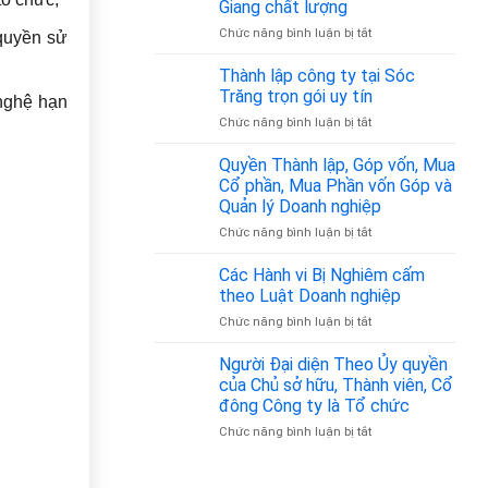
Nhân
Giang chất lượng
Chỉ
–
Gia
ở
Chức năng bình luận bị tắt
 quyền sử
Đăng
Z
Đình
Thành
Ký
–
lập
Thành lập công ty tại Sóc
Kinh
Đồng
công
Doanh
Trăng trọn gói uy tín
Hành
 nghệ hạn
ty
Tại
Pháp
ở
Chức năng bình luận bị tắt
tại
Tân
Lý
Thành
Tiền
Bình
Tin
lập
Quyền Thành lập, Góp vốn, Mua
Giang
từ
Cậy
công
chất
Cổ phần, Mua Phần vốn Góp và
350.000đ/tháng
ty
lượng
Quản lý Doanh nghiệp
tại
ở
Chức năng bình luận bị tắt
Sóc
Quyền
Trăng
Thành
trọn
Các Hành vi Bị Nghiêm cấm
lập,
gói
theo Luật Doanh nghiệp
Góp
uy
ở
Chức năng bình luận bị tắt
vốn,
tín
Các
Mua
Hành
Người Đại diện Theo Ủy quyền
Cổ
vi
phần,
của Chủ sở hữu, Thành viên, Cổ
Bị
Mua
đông Công ty là Tổ chức
Nghiêm
Phần
ở
Chức năng bình luận bị tắt
cấm
vốn
Người
theo
Góp
Đại
Luật
và
diện
Doanh