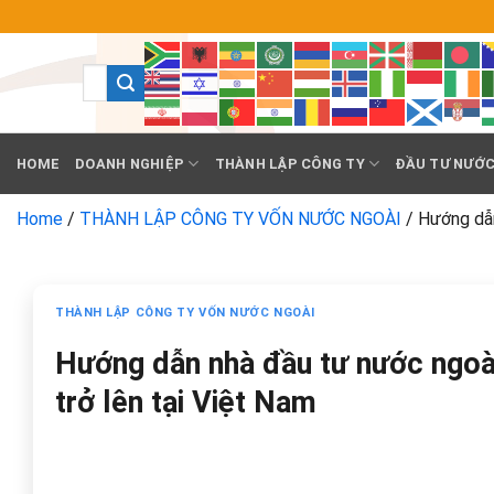
Chuyển
đến
nội
dung
HOME
DOANH NGHIỆP
THÀNH LẬP CÔNG TY
ĐẦU TƯ NƯỚC
Home
/
THÀNH LẬP CÔNG TY VỐN NƯỚC NGOÀI
/
Hướng dẫn
THÀNH LẬP CÔNG TY VỐN NƯỚC NGOÀI
Hướng dẫn nhà đầu tư nước ngoài
trở lên tại Việt Nam