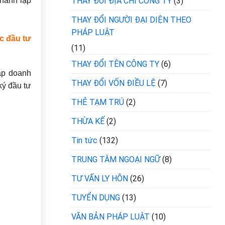
hành lập
THAY ĐỔI ĐỊA CHỈ CÔNG TY
(3)
THAY ĐỔI NGƯỜI ĐẠI DIỆN THEO
PHÁP LUẬT
c đầu tư
(11)
THAY ĐỔI TÊN CÔNG TY
(6)
ập doanh
THAY ĐỔI VỐN ĐIỀU LỆ
(7)
ký đầu tư
THẺ TẠM TRÚ
(2)
THỪA KẾ
(2)
Tin tức
(132)
TRUNG TÂM NGOẠI NGỮ
(8)
TƯ VẤN LY HÔN
(26)
TUYỂN DỤNG
(13)
VĂN BẢN PHÁP LUẬT
(10)