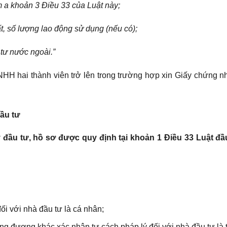
m a khoản 3 Điều 33 của Luật này;
ất, số lượng lao động sử dụng (nếu có);
 tư nước ngoài.”
y TNHH hai thành viên trở lên trong trường hợp xin Giấy chứng 
ầu tư
 tư, hồ sơ được quy định tại khoản 1 Điều 33 Luật đâ
i với nhà đầu tư là cá nhân;
ng đương khác xác nhận tư cách pháp lý đối với nhà đầu tư là 