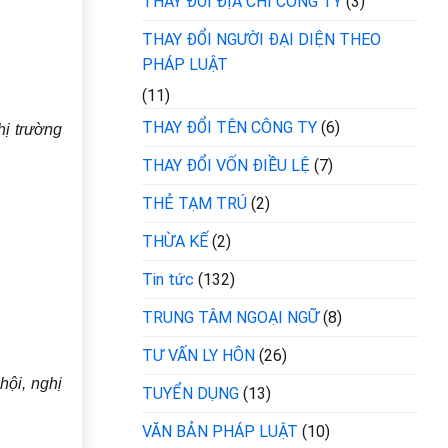
THAY ĐỔI ĐỊA CHỈ CÔNG TY
(3)
THAY ĐỔI NGƯỜI ĐẠI DIỆN THEO
PHÁP LUẬT
(11)
THAY ĐỔI TÊN CÔNG TY
(6)
hị trường
THAY ĐỔI VỐN ĐIỀU LỆ
(7)
THẺ TẠM TRÚ
(2)
THỪA KẾ
(2)
Tin tức
(132)
TRUNG TÂM NGOẠI NGỮ
(8)
TƯ VẤN LY HÔN
(26)
hội, nghị
TUYỂN DỤNG
(13)
VĂN BẢN PHÁP LUẬT
(10)