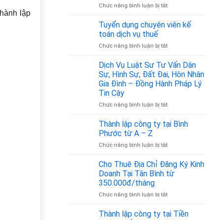
bao
ở
Chức năng bình luận bị tắt
hành lập
nhiêu?
Mã
ngành
Tuyển dụng chuyên viên kế
nghề
toán dịch vụ thuế
vận
ở
Chức năng bình luận bị tắt
tải
Tuyển
hành
dụng
Dịch Vụ Luật Sư Tư Vấn Dân
khách
chuyên
là
Sự, Hình Sự, Đất Đai, Hôn Nhân
viên
bao
Gia Đình – Đồng Hành Pháp Lý
kế
nhiêu?
Tin Cậy
toán
Cập
dịch
ở
Chức năng bình luận bị tắt
nhật
vụ
Dịch
theo
thuế
Vụ
Quyết
Thành lập công ty tại Bình
Luật
định
Phước từ A – Z
Sư
36/2025/QĐ-
ở
Chức năng bình luận bị tắt
Tư
TTg
Thành
Vấn
lập
Cho Thuê Địa Chỉ Đăng Ký Kinh
Dân
công
Sự,
Doanh Tại Tân Bình từ
ty
Hình
350.000đ/tháng
tại
Sự,
ở
Chức năng bình luận bị tắt
Bình
Đất
Cho
Phước
Đai,
Thuê
từ
Thành lập công ty tại Tiền
Hôn
Địa
A