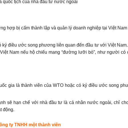
và quốc tịch của nhà đầu tư nước ngoài
ường hợp bị cấm thành lập và quản lý doanh nghiệp tại Việt Nam
 ký điều ước song phương liên quan đến đầu tư với Việt Nam. 
i Việt Nam nếu hộ chiếu mang “đường lưỡi bò”, như người có 
uốc gia là thành viên của WTO hoặc có ký điều ước song phư
anh sẽ hạn chế với nhà đầu tư là cá nhân nước ngoài, chỉ ch
t động.
công ty TNHH một thành viên