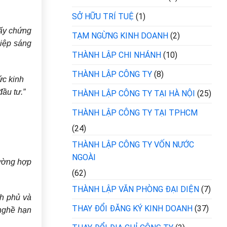
SỞ HỮU TRÍ TUỆ
(1)
iấy chứng
TẠM NGỪNG KINH DOANH
(2)
hiệp sáng
THÀNH LẬP CHI NHÁNH
(10)
THÀNH LẬP CÔNG TY
(8)
ức kinh
ầu tư.”
THÀNH LẬP CÔNG TY TẠI HÀ NỘI
(25)
THÀNH LẬP CÔNG TY TẠI TPHCM
(24)
THÀNH LẬP CÔNG TY VỐN NƯỚC
NGOÀI
rường hợp
(62)
THÀNH LẬP VĂN PHÒNG ĐẠI DIỆN
(7)
nh phủ và
THAY ĐỔI ĐĂNG KÝ KINH DOANH
(37)
nghề hạn