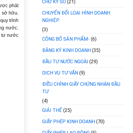
CHỮ KÝ SỐ
(21)
lược phát
CHUYỂN ĐỔI LOẠI HÌNH DOANH
ủ sở hữu.
NGHIỆP
quy trình
ong nước.
(3)
u tư nước
CÔNG BỐ SẢN PHẨM-
(6)
ĐĂNG KÝ KINH DOANH
(35)
ĐẦU TƯ NƯỚC NGOÀI
(29)
DỊCH VỤ TƯ VẤN
(9)
ĐIỀU CHỈNH GIẤY CHỨNG NHẬN ĐẦU
TƯ
(4)
GIẢI THỂ
(25)
GIẤY PHÉP KINH DOANH
(70)
GIẤY PHÉP LAO ĐỘNG
(5)