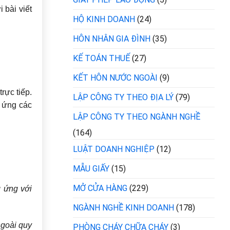
 bài viết
HỘ KINH DOANH
(24)
HÔN NHÂN GIA ĐÌNH
(35)
KẾ TOÁN THUẾ
(27)
KẾT HÔN NƯỚC NGOÀI
(9)
rực tiếp.
LẬP CÔNG TY THEO ĐỊA LÝ
(79)
 ứng các
LẬP CÔNG TY THEO NGÀNH NGHỀ
(164)
LUẬT DOANH NGHIỆP
(12)
MẪU GIẤY
(15)
MỞ CỬA HÀNG
(229)
g ứng với
NGÀNH NGHỀ KINH DOANH
(178)
ngoài quy
PHÒNG CHÁY CHỮA CHÁY
(3)