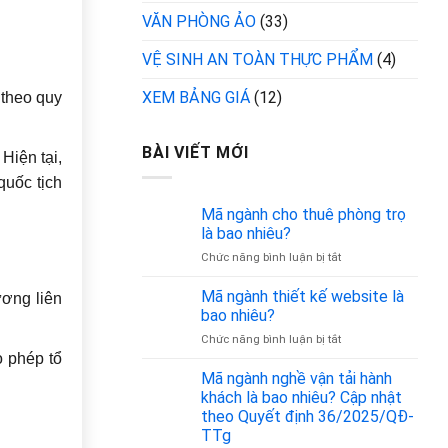
VĂN PHÒNG ẢO
(33)
VỆ SINH AN TOÀN THỰC PHẨM
(4)
XEM BẢNG GIÁ
(12)
 theo quy
BÀI VIẾT MỚI
Hiện tại,
quốc tịch
Mã ngành cho thuê phòng trọ
là bao nhiêu?
ở
Chức năng bình luận bị tắt
Mã
ngành
Mã ngành thiết kế website là
ơng liên
cho
bao nhiêu?
thuê
ở
Chức năng bình luận bị tắt
phòng
Mã
o phép tổ
trọ
ngành
Mã ngành nghề vận tải hành
là
thiết
bao
khách là bao nhiêu? Cập nhật
kế
nhiêu?
theo Quyết định 36/2025/QĐ-
website
TTg
là