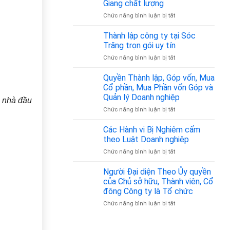
Nhân
Giang chất lượng
Chỉ
–
Gia
ở
Chức năng bình luận bị tắt
Đăng
Z
Đình
Thành
Ký
–
lập
Thành lập công ty tại Sóc
Kinh
Đồng
công
Doanh
Trăng trọn gói uy tín
Hành
ty
Tại
Pháp
ở
Chức năng bình luận bị tắt
tại
Tân
Lý
Thành
Tiền
Bình
Tin
lập
Quyền Thành lập, Góp vốn, Mua
Giang
từ
Cậy
công
chất
Cổ phần, Mua Phần vốn Góp và
350.000đ/tháng
ty
lượng
Quản lý Doanh nghiệp
, nhà đầu
tại
ở
Chức năng bình luận bị tắt
Sóc
Quyền
Trăng
Thành
trọn
Các Hành vi Bị Nghiêm cấm
lập,
gói
theo Luật Doanh nghiệp
Góp
uy
ở
Chức năng bình luận bị tắt
vốn,
tín
Các
Mua
Hành
Người Đại diện Theo Ủy quyền
Cổ
vi
phần,
của Chủ sở hữu, Thành viên, Cổ
Bị
Mua
đông Công ty là Tổ chức
Nghiêm
Phần
ở
Chức năng bình luận bị tắt
cấm
vốn
Người
theo
Góp
Đại
Luật
và
diện
Doanh