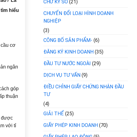
sao? Là
CHỮ KÝ SỐ
(21)
tìm hiểu
CHUYỂN ĐỔI LOẠI HÌNH DOANH
NGHIỆP
(3)
CÔNG BỐ SẢN PHẨM-
(6)
 cầu cơ
ĐĂNG KÝ KINH DOANH
(35)
ĐẦU TƯ NƯỚC NGOÀI
(29)
oản ngân
DỊCH VỤ TƯ VẤN
(9)
ĐIỀU CHỈNH GIẤY CHỨNG NHẬN ĐẦU
 cách góp
TƯ
ấp thuận
(4)
GIẢI THỂ
(25)
i được
GIẤY PHÉP KINH DOANH
(70)
m với tỉ
GIẤY PHÉP LAO ĐỘNG
(5)