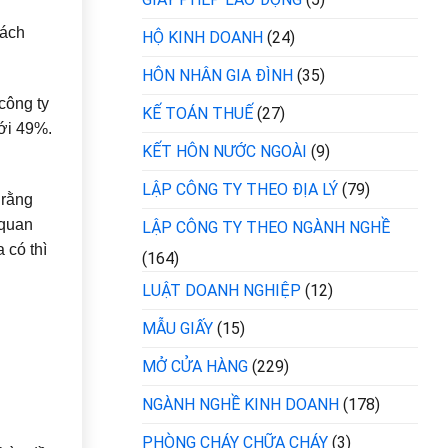
cách
HỘ KINH DOANH
(24)
HÔN NHÂN GIA ĐÌNH
(35)
công ty
KẾ TOÁN THUẾ
(27)
ưới 49%.
KẾT HÔN NƯỚC NGOÀI
(9)
LẬP CÔNG TY THEO ĐỊA LÝ
(79)
 rằng
 quan
LẬP CÔNG TY THEO NGÀNH NGHỀ
 có thì
(164)
LUẬT DOANH NGHIỆP
(12)
MẪU GIẤY
(15)
MỞ CỬA HÀNG
(229)
NGÀNH NGHỀ KINH DOANH
(178)
PHÒNG CHÁY CHỮA CHÁY
(3)