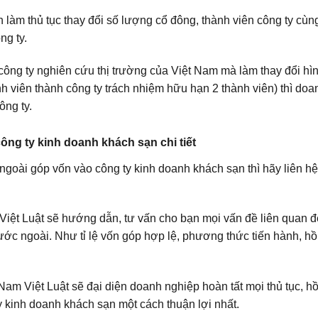
àm thủ tục thay đổi số lượng cổ đông, thành viên công ty cùng 
ng ty.
công ty nghiên cứu thị trường của Việt Nam mà làm thay đổi hì
nh viên thành công ty trách nhiệm hữu hạn 2 thành viên) thì doa
ông ty.
ông ty kinh doanh khách sạn chi tiết
ngoài góp vốn vào công ty kinh doanh khách sạn thì hãy liên h
Việt Luật sẽ hướng dẫn, tư vấn cho bạn mọi vấn đề liên quan đ
ớc ngoài. Như tỉ lệ vốn góp hợp lệ, phương thức tiến hành, h
m Việt Luật sẽ đại diện doanh nghiệp hoàn tất mọi thủ tục, h
y kinh doanh khách sạn một cách thuận lợi nhất.