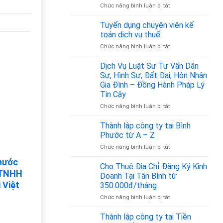
bao
ở
Chức năng bình luận bị tắt
nhiêu?
Mã
ngành
Tuyển dụng chuyên viên kế
nghề
toán dịch vụ thuế
vận
ở
Chức năng bình luận bị tắt
tải
Tuyển
hành
dụng
Dịch Vụ Luật Sư Tư Vấn Dân
khách
chuyên
là
Sự, Hình Sự, Đất Đai, Hôn Nhân
viên
bao
Gia Đình – Đồng Hành Pháp Lý
kế
nhiêu?
Tin Cậy
toán
Cập
dịch
ở
Chức năng bình luận bị tắt
nhật
vụ
Dịch
theo
thuế
Vụ
Quyết
Thành lập công ty tại Bình
Luật
định
Phước từ A – Z
Sư
36/2025/QĐ-
ở
Chức năng bình luận bị tắt
Tư
TTg
Thành
Vấn
nước
lập
Cho Thuê Địa Chỉ Đăng Ký Kinh
Dân
y TNHH
công
Sự,
Doanh Tại Tân Bình từ
ty
Hình
i Việt
350.000đ/tháng
tại
Sự,
ở
Chức năng bình luận bị tắt
Bình
Đất
Cho
Phước
Đai,
Thuê
từ
Thành lập công ty tại Tiền
Hôn
Địa
A