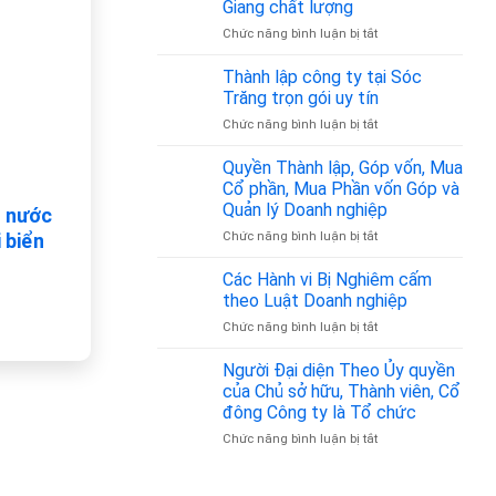
Nhân
Giang chất lượng
Chỉ
–
Gia
ở
Chức năng bình luận bị tắt
Đăng
Z
Đình
Thành
Ký
–
lập
Thành lập công ty tại Sóc
Kinh
Đồng
công
Doanh
Trăng trọn gói uy tín
Hành
ty
Tại
Pháp
ở
Chức năng bình luận bị tắt
tại
Tân
Lý
Thành
Tiền
Bình
Tin
lập
Quyền Thành lập, Góp vốn, Mua
Giang
từ
Cậy
công
chất
Cổ phần, Mua Phần vốn Góp và
350.000đ/tháng
ty
lượng
Quản lý Doanh nghiệp
n nước
tại
ở
Chức năng bình luận bị tắt
Sóc
 biển
Quyền
Trăng
Thành
trọn
Các Hành vi Bị Nghiêm cấm
lập,
gói
theo Luật Doanh nghiệp
Góp
uy
ở
Chức năng bình luận bị tắt
vốn,
tín
Các
Mua
Hành
Người Đại diện Theo Ủy quyền
Cổ
vi
phần,
của Chủ sở hữu, Thành viên, Cổ
Bị
Mua
đông Công ty là Tổ chức
Nghiêm
Phần
ở
Chức năng bình luận bị tắt
cấm
vốn
Người
theo
Góp
Đại
Luật
và
diện
Doanh