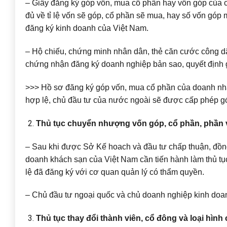
– Giấy đăng ký góp vốn, mua cổ phần hay vốn góp của c
đủ về tỉ lệ vốn sẽ góp, cổ phần sẽ mua, hay số vốn góp
đăng ký kinh doanh của Việt Nam.
– Hộ chiếu, chứng minh nhân dân, thẻ căn cước công dâ
chứng nhận đăng ký doanh nghiệp bản sao, quyết định 
>>> Hồ sơ đăng ký góp vốn, mua cổ phần của doanh nhâ
hợp lệ, chủ đầu tư của nước ngoài sẽ được cấp phép g
Thủ tục chuyển nhượng vốn góp, cổ phần, phần
– Sau khi được Sở Kế hoach và đầu tư chấp thuận, đồn
doanh khách sạn của Việt Nam cần tiến hành làm thủ t
lệ đã đăng ký với cơ quan quản lý có thẩm quyền.
– Chủ đầu tư ngoại quốc và chủ doanh nghiệp kinh doan
Thủ tục thay đổi thành viên, cổ đông và loại hình 