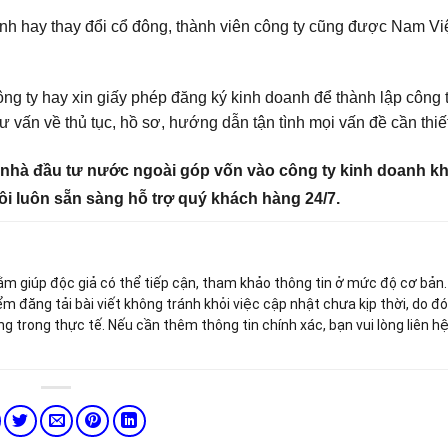
 hình hay thay đổi cổ đông, thành viên công ty cũng được Nam Vi
g ty hay xin giấy phép đăng ký kinh doanh để thành lập công t
ư vấn về thủ tục, hồ sơ, hướng dẫn tận tình mọi vấn đề cần thiết
 nhà đầu tư nước ngoài góp vốn vào công ty kinh doanh k
tôi luôn sẵn sàng hỗ trợ quý khách hàng 24/7.
hằm giúp độc giả có thể tiếp cận, tham khảo thông tin ở mức độ cơ bản
ểm đăng tải bài viết không tránh khỏi việc cập nhật chưa kịp thời, do đ
ng trong thực tế. Nếu cần thêm thông tin chính xác, bạn vui lòng liên h