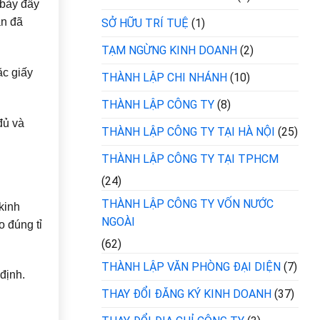
 bày đầy
ạn đã
SỞ HỮU TRÍ TUỆ
(1)
TẠM NGỪNG KINH DOANH
(2)
ặc giấy
THÀNH LẬP CHI NHÁNH
(10)
THÀNH LẬP CÔNG TY
(8)
đủ và
THÀNH LẬP CÔNG TY TẠI HÀ NỘI
(25)
THÀNH LẬP CÔNG TY TẠI TPHCM
(24)
THÀNH LẬP CÔNG TY VỐN NƯỚC
kinh
NGOÀI
 đúng tỉ
(62)
THÀNH LẬP VĂN PHÒNG ĐẠI DIỆN
(7)
định.
THAY ĐỔI ĐĂNG KÝ KINH DOANH
(37)