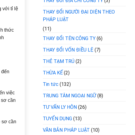
THAY ĐỔI ĐỊA CHỈ CÔNG TY
(3)
với tỉ lệ
THAY ĐỔI NGƯỜI ĐẠI DIỆN THEO
PHÁP LUẬT
(11)
nh thức
nh
THAY ĐỔI TÊN CÔNG TY
(6)
THAY ĐỔI VỐN ĐIỀU LỆ
(7)
THẺ TẠM TRÚ
(2)
ệ đến
THỪA KẾ
(2)
Tin tức
(132)
ến việc
TRUNG TÂM NGOẠI NGỮ
(8)
ồ sơ cần
TƯ VẤN LY HÔN
(26)
TUYỂN DỤNG
(13)
ồ sơ cần
VĂN BẢN PHÁP LUẬT
(10)