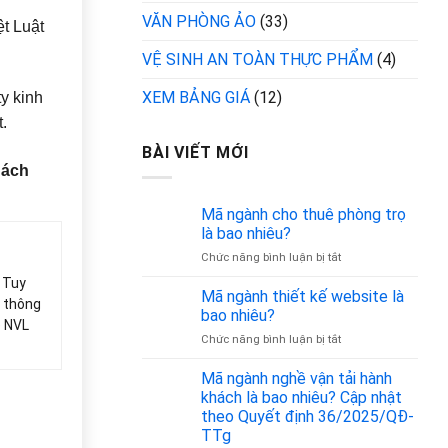
VĂN PHÒNG ẢO
(33)
ệt Luật
VỆ SINH AN TOÀN THỰC PHẨM
(4)
XEM BẢNG GIÁ
(12)
y kinh
.
BÀI VIẾT MỚI
hách
Mã ngành cho thuê phòng trọ
là bao nhiêu?
ở
Chức năng bình luận bị tắt
Mã
. Tuy
ngành
Mã ngành thiết kế website là
ó thông
cho
bao nhiêu?
ệ NVL
thuê
ở
Chức năng bình luận bị tắt
phòng
Mã
trọ
ngành
Mã ngành nghề vận tải hành
là
thiết
bao
khách là bao nhiêu? Cập nhật
kế
nhiêu?
theo Quyết định 36/2025/QĐ-
website
TTg
là