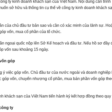
ông ty kinh doanh khách sạn của Việt Nam. Nội dung cần trình
 muốn sở hữu và thông tin cụ thể về công ty kinh doanh khách s
n của chủ đầu tư bản sao và cần có xác minh của lãnh sự. Ho
góp vốn, mua cổ phần của tổ chức.
n ngoại quốc nộp lên Sở Kế hoạch và đầu tư. Nếu hồ sơ đầy 
óp vốn sau khoảng 15 ngày.
 vốn góp
g ý việc góp vốn. Chủ đầu tư của nước ngoài và doanh nghiệp 
ục góp vốn, chuyển nhượng cổ phần, mua bán phần vốn góp theo
h khách sạn của Việt Nam tiến hành ký kết hợp đồng theo quy 
công ty