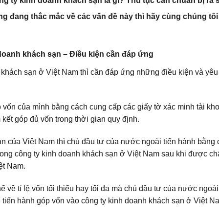
g ty kinh doanh khách sạn là gì? Thủ tục cần chuẩn bị ra 
 đang thắc mắc về các vấn đề này thì hãy cùng chúng tôi 
 doanh khách sạn – Điều kiện cần đáp ứng
 khách sạn ở Việt Nam thì cần đáp ứng những điều kiện và yêu
vốn của mình bằng cách cung cấp các giấy tờ xác minh tài kh
 kết góp đủ vốn trong thời gian quy định.
ạn của Việt Nam thì chủ đầu tư của nước ngoài tiến hành bằng
ong công ty kinh doanh khách sạn ở Việt Nam sau khi được ch
ệt Nam.
về tỉ lệ vốn tối thiểu hay tối đa mà chủ đầu tư của nước ngoà
tiến hành góp vốn vào công ty kinh doanh khách sạn ở Việt Na