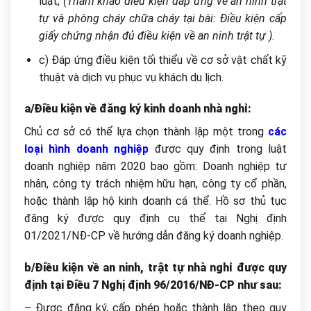
luật
;
(Tham khảo điều kiện đáp ứng về an ninh trật
tự và phòng cháy chữa cháy tại bài: Điều kiện cấp
giấy chứng nhận đủ điều kiện về an ninh trật tự ).
c) Đáp
ứng điều kiện tối thiểu về cơ sở vật chất kỹ
thuật v
à d
ịch vụ phục vụ kh
ách du l
ịch.
a/Điều kiện về đăng ký kinh doanh nhà nghỉ:
Chủ cơ sở có thể lựa chọn thành lập một trong
các
loại hình doanh nghiệp
được quy định trong luật
doanh nghiệp năm 2020 bao gồm: Doanh nghiệp tư
nhân, công ty trách nhiệm hữu hạn, công ty cổ phần,
hoặc thành lập hộ kinh doanh cá thể. Hồ sơ thủ tục
đăng ký được quy định cụ thể tại Nghị định
01/2021/NĐ-CP về hướng dẫn đăng ký doanh nghiệp.
b/
Điều kiện về an ninh, trật tự
nhà nghỉ được quy
định tại Điều 7
Nghị định 96/2016/NĐ-CP
như sau:
– Được đăng ký, cấp phép hoặc thành lập theo quy