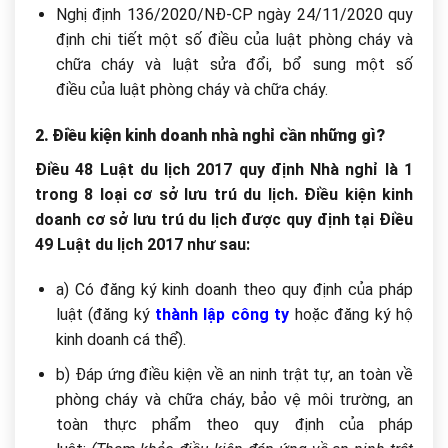
Nghị định 136/2020/NĐ-CP ngày 24/11/2020 quy
định chi tiết một số điều của luật phòng cháy và
chữa cháy và luật sửa đổi, bổ sung một số
điều của luật phòng cháy và chữa cháy.
2. Điều kiện kinh doanh nhà nghỉ cần những gì?
Điều 48 Luật du lịch 2017 quy định Nhà nghỉ là 1
trong 8 loại cơ sở lưu trú du lịch.
Điều kiện kinh
doanh cơ sở lưu trú du lịch được quy định tại Điều
49 Luật du lịch 2017 như sau:
a) Có đăng ký kinh doanh theo quy đ
ịnh của ph
áp
luật (đăng ký
thành lập công ty
hoặc đăng ký hộ
kinh doanh cá thể).
b) Đáp
ứng điều kiện về an ninh trật tự, an to
àn v
ề
ph
òng cháy và ch
ữa ch
áy, b
ảo vệ m
ôi trư
ờng, an
to
àn th
ực phẩm theo quy định của ph
áp