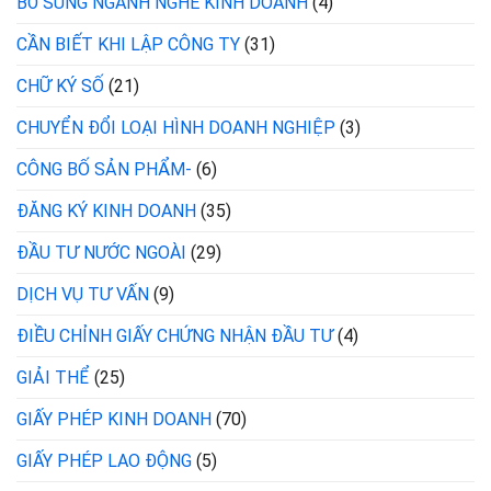
BỔ SUNG NGÀNH NGHỀ KINH DOANH
(4)
CẦN BIẾT KHI LẬP CÔNG TY
(31)
CHỮ KÝ SỐ
(21)
CHUYỂN ĐỔI LOẠI HÌNH DOANH NGHIỆP
(3)
CÔNG BỐ SẢN PHẨM-
(6)
ĐĂNG KÝ KINH DOANH
(35)
ĐẦU TƯ NƯỚC NGOÀI
(29)
DỊCH VỤ TƯ VẤN
(9)
ĐIỀU CHỈNH GIẤY CHỨNG NHẬN ĐẦU TƯ
(4)
GIẢI THỂ
(25)
GIẤY PHÉP KINH DOANH
(70)
GIẤY PHÉP LAO ĐỘNG
(5)