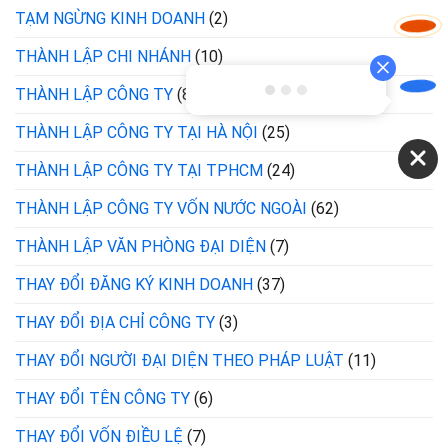
TẠM NGỪNG KINH DOANH
(2)
THÀNH LẬP CHI NHÁNH
(10)
THÀNH LẬP CÔNG TY
(8)
THÀNH LẬP CÔNG TY TẠI HÀ NỘI
(25)
THÀNH LẬP CÔNG TY TẠI TPHCM
(24)
THÀNH LẬP CÔNG TY VỐN NƯỚC NGOÀI
(62)
THÀNH LẬP VĂN PHÒNG ĐẠI DIỆN
(7)
THAY ĐỔI ĐĂNG KÝ KINH DOANH
(37)
THAY ĐỔI ĐỊA CHỈ CÔNG TY
(3)
THAY ĐỔI NGƯỜI ĐẠI DIỆN THEO PHÁP LUẬT
(11)
THAY ĐỔI TÊN CÔNG TY
(6)
THAY ĐỔI VỐN ĐIỀU LỆ
(7)