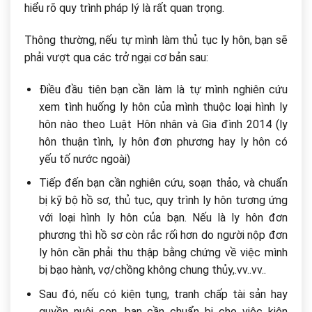
hiểu rõ quy trình pháp lý là rất quan trọng.
Thông thường, nếu tự mình làm thủ tục ly hôn, bạn sẽ
phải vượt qua các trở ngại cơ bản sau:
Điều đầu tiên bạn cần làm là tự mình nghiên cứu
xem tình huống ly hôn của mình thuộc loại hình ly
hôn nào theo Luật Hôn nhân và Gia đình 2014 (ly
hôn thuận tình, ly hôn đơn phương hay ly hôn có
yếu tố nước ngoài)
Tiếp đến bạn cần nghiên cứu, soạn thảo, và chuẩn
bị kỹ bộ hồ sơ, thủ tục, quy trình ly hôn tương ứng
với loại hình ly hôn của bạn. Nếu là ly hôn đơn
phương thì hồ sơ còn rắc rối hơn do người nộp đơn
ly hôn cần phải thu thập bằng chứng về việc mình
bị bạo hành, vợ/chồng không chung thủy,.vv..vv..
Sau đó, nếu có kiện tụng, tranh chấp tài sản hay
quyền nuôi con, bạn cần chuẩn bị cho việc kiện