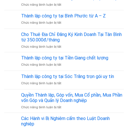
là
ở
Chức năng bình luận bị tắt
kế
bao
Dịch
toán
nhiêu?
Vụ
dịch
Thành lập công ty tại Bình Phước từ A – Z
Cập
Luật
vụ
nhật
ở
Chức năng bình luận bị tắt
Sư
thuế
theo
Thành
Tư
Quyết
lập
Cho Thuê Địa Chỉ Đăng Ký Kinh Doanh Tại Tân Bình
Vấn
định
công
Dân
từ 350.000đ/tháng
36/2025/QĐ-
ty
Sự,
TTg
ở
Chức năng bình luận bị tắt
tại
Hình
Cho
Bình
Sự,
Thuê
Phước
Thành lập công ty tại Tiền Giang chất lượng
Đất
Địa
từ
Đai,
ở
Chức năng bình luận bị tắt
Chỉ
A
Hôn
Thành
Đăng
–
Nhân
lập
Thành lập công ty tại Sóc Trăng trọn gói uy tín
Ký
Z
Gia
công
Kinh
Đình
ở
Chức năng bình luận bị tắt
ty
Doanh
–
Thành
tại
Tại
Đồng
lập
Tiền
Quyền Thành lập, Góp vốn, Mua Cổ phần, Mua Phần
Tân
Hành
công
Giang
vốn Góp và Quản lý Doanh nghiệp
Bình
Pháp
ty
chất
từ
Lý
ở
Chức năng bình luận bị tắt
tại
lượng
350.000đ/tháng
Tin
Quyền
Sóc
Cậy
Thành
Trăng
Các Hành vi Bị Nghiêm cấm theo Luật Doanh
lập,
trọn
nghiệp
Góp
gói