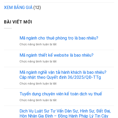
XEM BẢNG GIÁ
(12)
BÀI VIẾT MỚI
Mã ngành cho thuê phòng trọ là bao nhiêu?
ở
Chức năng bình luận bị tắt
Mã
ngành
Mã ngành thiết kế website là bao nhiêu?
cho
ở
Chức năng bình luận bị tắt
thuê
Mã
phòng
ngành
trọ
Mã ngành nghề vận tải hành khách là bao nhiêu?
thiết
là
Cập nhật theo Quyết định 36/2025/QĐ-TTg
kế
bao
ở
Chức năng bình luận bị tắt
website
nhiêu?
Mã
là
ngành
bao
Tuyển dụng chuyên viên kế toán dịch vụ thuế
nghề
nhiêu?
ở
Chức năng bình luận bị tắt
vận
Tuyển
tải
dụng
Dịch Vụ Luật Sư Tư Vấn Dân Sự, Hình Sự, Đất Đai,
hành
chuyên
khách
Hôn Nhân Gia Đình – Đồng Hành Pháp Lý Tin Cậy
viên