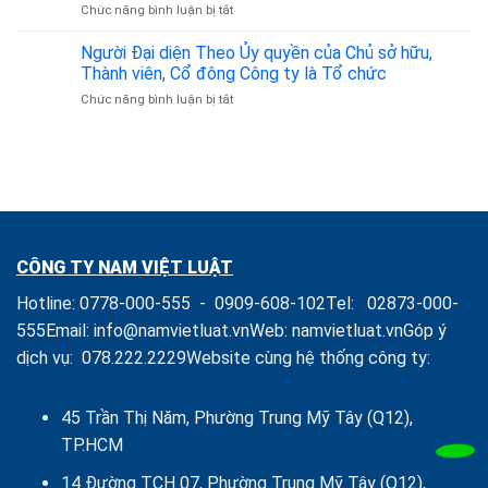
ở
Chức năng bình luận bị tắt
vốn,
uy
Các
Mua
tín
Hành
Người Đại diện Theo Ủy quyền của Chủ sở hữu,
Cổ
vi
phần,
Thành viên, Cổ đông Công ty là Tổ chức
Bị
Mua
ở
Chức năng bình luận bị tắt
Nghiêm
Phần
Người
cấm
vốn
Đại
theo
Góp
diện
Luật
và
Theo
Doanh
Quản
Ủy
nghiệp
lý
quyền
Doanh
của
nghiệp
Chủ
CÔNG TY NAM VIỆT LUẬT
sở
hữu,
Hotline:
0778-000-555
-
0909-608-102
Tel:
02873-000-
Thành
viên,
555
Email:
info@namvietluat.vn
Web:
namvietluat.vn
Góp ý
Cổ
dịch vụ:
078.222.2229
Website cùng hệ thống công ty:
đông
Công
ty
là
45 Trần Thị Năm, Phường Trung Mỹ Tây (Q12),
Tổ
TP.HCM
chức
14 Đường TCH 07, Phường Trung Mỹ Tây (Q12),