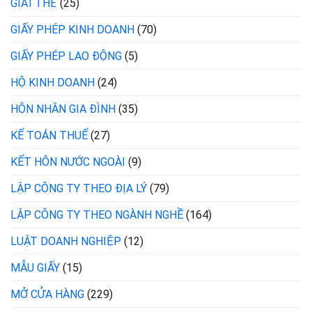
GIẢI THỂ
(25)
GIẤY PHÉP KINH DOANH
(70)
GIẤY PHÉP LAO ĐỘNG
(5)
HỘ KINH DOANH
(24)
HÔN NHÂN GIA ĐÌNH
(35)
KẾ TOÁN THUẾ
(27)
KẾT HÔN NƯỚC NGOÀI
(9)
LẬP CÔNG TY THEO ĐỊA LÝ
(79)
LẬP CÔNG TY THEO NGÀNH NGHỀ
(164)
LUẬT DOANH NGHIỆP
(12)
MẪU GIẤY
(15)
MỞ CỬA HÀNG
(229)