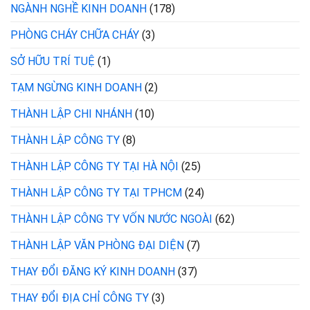
NGÀNH NGHỀ KINH DOANH
(178)
PHÒNG CHÁY CHỮA CHÁY
(3)
SỞ HỮU TRÍ TUỆ
(1)
TẠM NGỪNG KINH DOANH
(2)
THÀNH LẬP CHI NHÁNH
(10)
THÀNH LẬP CÔNG TY
(8)
THÀNH LẬP CÔNG TY TẠI HÀ NỘI
(25)
THÀNH LẬP CÔNG TY TẠI TPHCM
(24)
THÀNH LẬP CÔNG TY VỐN NƯỚC NGOÀI
(62)
THÀNH LẬP VĂN PHÒNG ĐẠI DIỆN
(7)
THAY ĐỔI ĐĂNG KÝ KINH DOANH
(37)
THAY ĐỔI ĐỊA CHỈ CÔNG TY
(3)