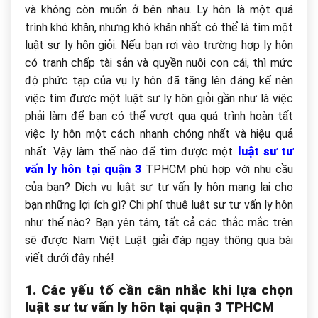
và không còn muốn ở bên nhau. Ly hôn là một quá
trình khó khăn, nhưng khó khăn nhất có thể là tìm một
luật sư ly hôn giỏi. Nếu bạn rơi vào trường hợp ly hôn
có tranh chấp tài sản và quyền nuôi con cái, thì mức
độ phức tạp của vụ ly hôn đã tăng lên đáng kể nên
việc tìm được một luật sư ly hôn giỏi gần như là việc
phải làm để bạn có thể vượt qua quá trình hoàn tất
việc ly hôn một cách nhanh chóng nhất và hiệu quả
nhất. Vậy làm thế nào để tìm được một
luật sư tư
vấn ly hôn tại quận 3
TPHCM phù hợp với nhu cầu
của bạn? Dịch vụ luật sư tư vấn ly hôn mang lại cho
bạn những lợi ích gì? Chi phí thuê luật sư tư vấn ly hôn
như thế nào? Bạn yên tâm, tất cả các thắc mắc trên
sẽ được Nam Việt Luật giải đáp ngay thông qua bài
viết dưới đây nhé!
1. Các yếu tố cần cân nhắc khi lựa chọn
luật sư tư vấn ly hôn tại quận 3 TPHCM