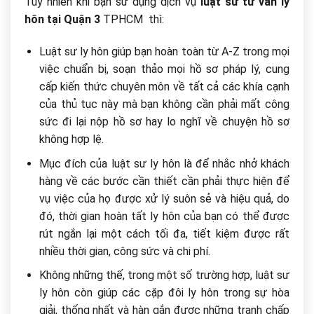
Tuy nhiên khi bạn sử dụng dịch vụ
luật sư tư vấn ly
hôn tại Quận 3
TPHCM thì:
Luật sư ly hôn giúp bạn hoàn toàn từ A-Z trong mọi
việc chuẩn bị, soạn thảo mọi hồ sơ pháp lý, cung
cấp kiến thức chuyên môn về tất cả các khía cạnh
của thủ tục này mà bạn không cần phải mất công
sức đi lại nộp hồ sơ hay lo nghĩ về chuyện hồ sơ
không hợp lệ.
Mục đích của luật sư ly hôn là để nhắc nhở khách
hàng về các bước cần thiết cần phải thực hiện để
vụ việc của họ được xử lý suôn sẻ và hiệu quả, do
đó, thời gian hoàn tất ly hôn của bạn có thể được
rút ngắn lại một cách tối đa, tiết kiệm được rất
nhiều thời gian, công sức và chi phí.
Không những thế, trong một số trường hợp, luật sư
ly hôn còn giúp các cặp đôi ly hôn trong sự hòa
giải, thống nhất và hàn gắn được những tranh chấp