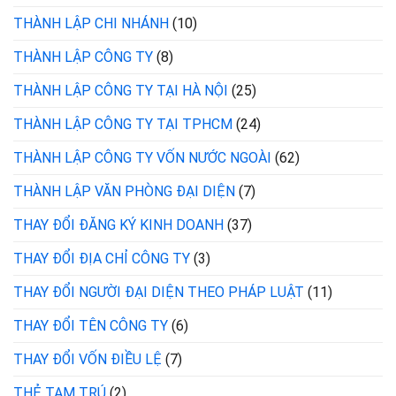
THÀNH LẬP CHI NHÁNH
(10)
THÀNH LẬP CÔNG TY
(8)
THÀNH LẬP CÔNG TY TẠI HÀ NỘI
(25)
THÀNH LẬP CÔNG TY TẠI TPHCM
(24)
THÀNH LẬP CÔNG TY VỐN NƯỚC NGOÀI
(62)
THÀNH LẬP VĂN PHÒNG ĐẠI DIỆN
(7)
THAY ĐỔI ĐĂNG KÝ KINH DOANH
(37)
THAY ĐỔI ĐỊA CHỈ CÔNG TY
(3)
THAY ĐỔI NGƯỜI ĐẠI DIỆN THEO PHÁP LUẬT
(11)
THAY ĐỔI TÊN CÔNG TY
(6)
THAY ĐỔI VỐN ĐIỀU LỆ
(7)
THẺ TẠM TRÚ
(2)