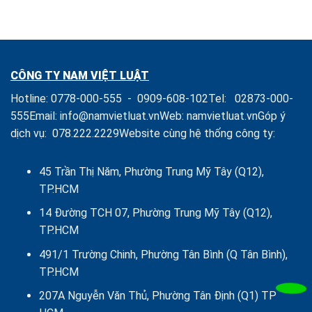
diện
Luật
và
Theo
Doanh
Quản
Ủy
nghiệp
lý
quyền
Doanh
của
nghiệp
Chủ
CÔNG TY NAM VIỆT LUẬT
sở
hữu,
Hotline:
0778-000-555
-
0909-608-102
Tel:
02873-000-
Thành
viên,
555
Email:
info@namvietluat.vn
Web:
namvietluat.vn
Góp ý
Cổ
dịch vụ:
078.222.2229
Website cùng hệ thống công ty:
đông
Công
ty
là
45 Trần Thị Năm, Phường Trung Mỹ Tây (Q12),
Tổ
TP.HCM
chức
14 Đường TCH 07, Phường Trung Mỹ Tây (Q12),
TP.HCM
491/1 Trường Chinh, Phường Tân Bình (Q Tân Bình),
TP.HCM
207A Nguyễn Văn Thủ, Phường Tân Định (Q1) TP