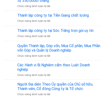
từ 350.000đ/tháng
36/2025/QĐ-
ty
Sự,
TTg
ở
Chức năng bình luận bị tắt
tại
Hình
Cho
Bình
Sự,
Thuê
Phước
Thành lập công ty tại Tiền Giang chất lượng
Đất
Địa
từ
Đai,
ở
Chức năng bình luận bị tắt
Chỉ
A
Hôn
Thành
Đăng
–
Nhân
lập
Thành lập công ty tại Sóc Trăng trọn gói uy tín
Ký
Z
Gia
công
Kinh
Đình
ở
Chức năng bình luận bị tắt
ty
Doanh
–
Thành
tại
Tại
Đồng
lập
Tiền
Quyền Thành lập, Góp vốn, Mua Cổ phần, Mua Phần
Tân
Hành
công
Giang
vốn Góp và Quản lý Doanh nghiệp
Bình
Pháp
ty
chất
từ
Lý
ở
Chức năng bình luận bị tắt
tại
lượng
350.000đ/tháng
Tin
Quyền
Sóc
Cậy
Thành
Trăng
Các Hành vi Bị Nghiêm cấm theo Luật Doanh
lập,
trọn
nghiệp
Góp
gói
ở
Chức năng bình luận bị tắt
vốn,
uy
Các
Mua
tín
Hành
Người Đại diện Theo Ủy quyền của Chủ sở hữu,
Cổ
vi
phần,
Thành viên, Cổ đông Công ty là Tổ chức
Bị
Mua
ở
Chức năng bình luận bị tắt
Nghiêm
Phần
Người
cấm
vốn
Đại
theo
Góp