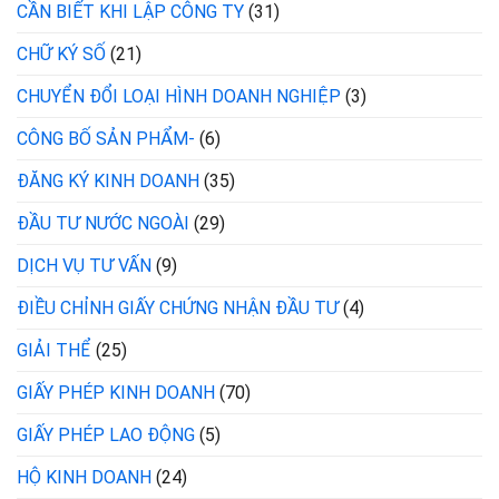
CẦN BIẾT KHI LẬP CÔNG TY
(31)
CHỮ KÝ SỐ
(21)
CHUYỂN ĐỔI LOẠI HÌNH DOANH NGHIỆP
(3)
CÔNG BỐ SẢN PHẨM-
(6)
ĐĂNG KÝ KINH DOANH
(35)
ĐẦU TƯ NƯỚC NGOÀI
(29)
DỊCH VỤ TƯ VẤN
(9)
ĐIỀU CHỈNH GIẤY CHỨNG NHẬN ĐẦU TƯ
(4)
GIẢI THỂ
(25)
GIẤY PHÉP KINH DOANH
(70)
GIẤY PHÉP LAO ĐỘNG
(5)
HỘ KINH DOANH
(24)