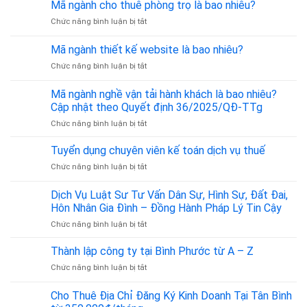
Mã ngành cho thuê phòng trọ là bao nhiêu?
ở
Chức năng bình luận bị tắt
Mã
ngành
Mã ngành thiết kế website là bao nhiêu?
cho
ở
Chức năng bình luận bị tắt
thuê
Mã
phòng
ngành
trọ
Mã ngành nghề vận tải hành khách là bao nhiêu?
thiết
là
Cập nhật theo Quyết định 36/2025/QĐ-TTg
kế
bao
ở
Chức năng bình luận bị tắt
website
nhiêu?
Mã
là
ngành
bao
Tuyển dụng chuyên viên kế toán dịch vụ thuế
nghề
nhiêu?
ở
Chức năng bình luận bị tắt
vận
Tuyển
tải
dụng
Dịch Vụ Luật Sư Tư Vấn Dân Sự, Hình Sự, Đất Đai,
hành
chuyên
khách
Hôn Nhân Gia Đình – Đồng Hành Pháp Lý Tin Cậy
viên
là
ở
Chức năng bình luận bị tắt
kế
bao
Dịch
toán
nhiêu?
Vụ
dịch
Thành lập công ty tại Bình Phước từ A – Z
Cập
Luật
vụ
nhật
ở
Chức năng bình luận bị tắt
Sư
thuế
theo
Thành
Tư
Quyết
lập
Cho Thuê Địa Chỉ Đăng Ký Kinh Doanh Tại Tân Bình
Vấn
định
công
Dân