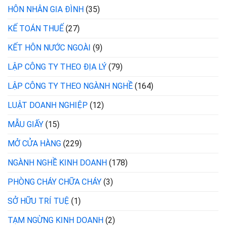
HÔN NHÂN GIA ĐÌNH
(35)
KẾ TOÁN THUẾ
(27)
KẾT HÔN NƯỚC NGOÀI
(9)
LẬP CÔNG TY THEO ĐỊA LÝ
(79)
LẬP CÔNG TY THEO NGÀNH NGHỀ
(164)
LUẬT DOANH NGHIỆP
(12)
MẪU GIẤY
(15)
MỞ CỬA HÀNG
(229)
NGÀNH NGHỀ KINH DOANH
(178)
PHÒNG CHÁY CHỮA CHÁY
(3)
SỞ HỮU TRÍ TUỆ
(1)
TẠM NGỪNG KINH DOANH
(2)