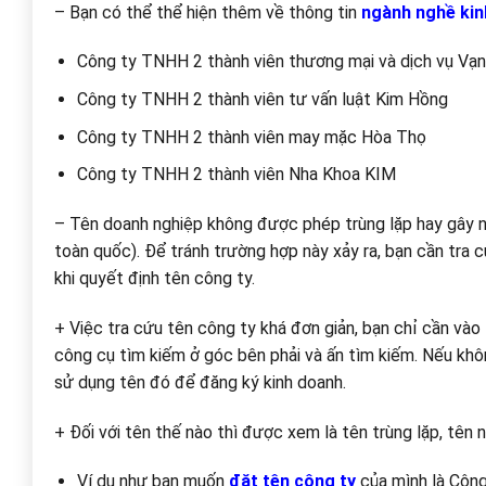
– Bạn có thể thể hiện thêm về thông tin
ngành nghề kin
Công ty TNHH 2 thành viên thương mại và dịch vụ Vạ
Công ty TNHH 2 thành viên tư vấn luật Kim Hồng
Công ty TNHH 2 thành viên may mặc Hòa Thọ
Công ty TNHH 2 thành viên Nha Khoa KIM
– Tên doanh nghiệp không được phép trùng lặp hay gây n
toàn quốc). Để tránh trường hợp này xảy ra, bạn cần tra 
khi quyết định tên công ty.
+ Việc tra cứu tên công ty khá đơn giản, bạn chỉ cần vào
công cụ tìm kiếm ở góc bên phải và ấn tìm kiếm. Nếu khô
sử dụng tên đó để đăng ký kinh doanh.
+ Đối với tên thế nào thì được xem là tên trùng lặp, tên n
Ví dụ như bạn muốn
đặt tên công ty
của mình là Công