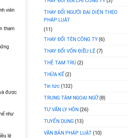
THAY ĐỔI ĐỊA CHỈ CÔNG TY
(3)
nh viên
THAY ĐỔI NGƯỜI ĐẠI DIỆN THEO
PHÁP LUẬT
ên tham
(11)
THAY ĐỔI TÊN CÔNG TY
(6)
hững
THAY ĐỔI VỐN ĐIỀU LỆ
(7)
THẺ TẠM TRÚ
(2)
THỪA KẾ
(2)
Tin tức
(132)
 và được
TRUNG TÂM NGOẠI NGỮ
(8)
TƯ VẤN LY HÔN
(26)
thể như
TUYỂN DỤNG
(13)
VĂN BẢN PHÁP LUẬT
(10)
iều lệ