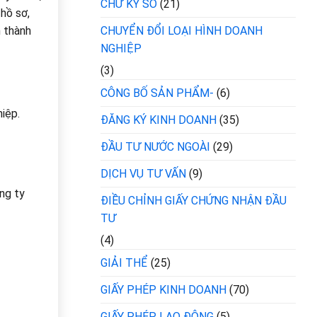
CHỮ KÝ SỐ
(21)
 hồ sơ,
CHUYỂN ĐỔI LOẠI HÌNH DOANH
n thành
NGHIỆP
(3)
CÔNG BỐ SẢN PHẨM-
(6)
hiệp.
ĐĂNG KÝ KINH DOANH
(35)
ĐẦU TƯ NƯỚC NGOÀI
(29)
DỊCH VỤ TƯ VẤN
(9)
ông ty
ĐIỀU CHỈNH GIẤY CHỨNG NHẬN ĐẦU
TƯ
(4)
GIẢI THỂ
(25)
GIẤY PHÉP KINH DOANH
(70)
GIẤY PHÉP LAO ĐỘNG
(5)