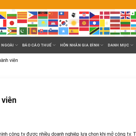
 NGOÀI
BÁO CÁO THUẾ
HÔN NHÂN GIA ĐÌNH
DANH MỤC
ành viên
 viên
i hình công ty được nhiều doanh nghiệp lựa chọn khi mở công ty. T