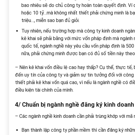
bao nhiêu sẽ do chủ công ty hoàn toàn quyết định. Ví dụ,
hoặc 10 tỷ…mà không nhất thiết phải chứng minh là bạn
triệu…, miễn sao bạn đủ giỏi.
Tuy nhiên, nếu trường hợp mà công ty kinh doanh ngành
kê khai sẽ phải bằng với mức vốn pháp định mà ngành n
quốc tế, ngành nghề này yêu cầu vốn pháp định là 500 t
nữa, phải chứng minh được bạn có đủ số tiền này theo
– Nên kê khai vốn điều lệ cao hay thấp? Cụ thể, thực tế, 
đến uy tín của công ty và giảm sự tin tưởng đối với công
thiết phải kê khai vốn quá cao, vì nếu là ngành nghề có đ
điều kiện tài chính của mình.
4/ Chuẩn bị ngành nghề đăng ký kinh doanh
– Các ngành nghề kinh doanh cần phải trùng khớp với mã 
Bạn thành lập công ty phần mềm thì cần đăng ký nhữn