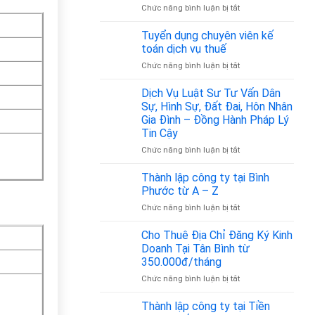
bao
ở
Chức năng bình luận bị tắt
nhiêu?
Mã
ngành
Tuyển dụng chuyên viên kế
nghề
toán dịch vụ thuế
vận
ở
Chức năng bình luận bị tắt
tải
Tuyển
hành
dụng
Dịch Vụ Luật Sư Tư Vấn Dân
khách
chuyên
là
Sự, Hình Sự, Đất Đai, Hôn Nhân
viên
bao
Gia Đình – Đồng Hành Pháp Lý
kế
nhiêu?
Tin Cậy
toán
Cập
dịch
ở
Chức năng bình luận bị tắt
nhật
vụ
Dịch
theo
thuế
Vụ
Quyết
Thành lập công ty tại Bình
Luật
định
Phước từ A – Z
Sư
36/2025/QĐ-
ở
Chức năng bình luận bị tắt
Tư
TTg
Thành
Vấn
lập
Cho Thuê Địa Chỉ Đăng Ký Kinh
Dân
công
Sự,
Doanh Tại Tân Bình từ
ty
Hình
350.000đ/tháng
tại
Sự,
ở
Chức năng bình luận bị tắt
Bình
Đất
Cho
Phước
Đai,
Thuê
từ
Thành lập công ty tại Tiền
Hôn
Địa
A