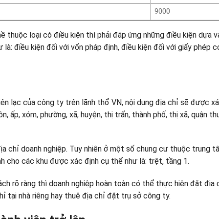
9000
ề thuộc loại có điều kiện thì phải đáp ứng những điều kiện dựa 
là: điều kiện đối với vốn pháp định, điều kiện đối với giấy phép c
iên lạc của công ty trên lãnh thổ VN, nội dung địa chỉ sẽ được x
, ấp, xóm, phường, xã, huyện, thị trấn, thành phố, thị xã, quận t
ịa chỉ doanh nghiệp. Tuy nhiên ở một số chung cư thuộc trung t
h cho các khu được xác định cụ thể như là: trệt, tầng 1.
ách rõ ràng thì doanh nghiệp hoàn toàn có thể thực hiện đặt địa 
ỉ tại nhà riêng hay thuê địa chỉ đặt trụ sở công ty.