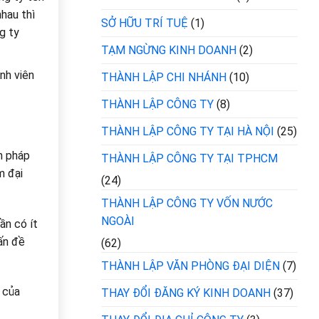
nhau thì
SỞ HỮU TRÍ TUỆ
(1)
g ty
TẠM NGỪNG KINH DOANH
(2)
nh viên
THÀNH LẬP CHI NHÁNH
(10)
THÀNH LẬP CÔNG TY
(8)
THÀNH LẬP CÔNG TY TẠI HÀ NỘI
(25)
n pháp
THÀNH LẬP CÔNG TY TẠI TPHCM
m đại
(24)
THÀNH LẬP CÔNG TY VỐN NƯỚC
NGOÀI
ần có ít
ấn đề
(62)
THÀNH LẬP VĂN PHÒNG ĐẠI DIỆN
(7)
 của
THAY ĐỔI ĐĂNG KÝ KINH DOANH
(37)