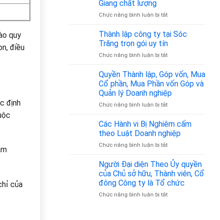
Nhân
Giang chất lượng
Chỉ
–
Gia
ở
Chức năng bình luận bị tắt
Đăng
Z
Đình
Thành
Ký
–
lập
Thành lập công ty tại Sóc
Kinh
vào quy
Đồng
công
Doanh
Trăng trọn gói uy tín
Hành
on, điều
ty
Tại
Pháp
ở
Chức năng bình luận bị tắt
tại
Tân
Lý
Thành
Tiền
Bình
Tin
lập
Quyền Thành lập, Góp vốn, Mua
Giang
từ
Cậy
công
chất
Cổ phần, Mua Phần vốn Góp và
350.000đ/tháng
ty
lượng
Quản lý Doanh nghiệp
tại
ác định
ở
Chức năng bình luận bị tắt
Sóc
Quyền
Trăng
huộc
Thành
trọn
Các Hành vi Bị Nghiêm cấm
lập,
gói
theo Luật Doanh nghiệp
Góp
uy
ở
Chức năng bình luận bị tắt
vốn,
tín
âm
Các
Mua
Hành
Người Đại diện Theo Ủy quyền
Cổ
vi
phần,
của Chủ sở hữu, Thành viên, Cổ
Bị
Mua
đông Công ty là Tổ chức
chỉ của
Nghiêm
Phần
ở
Chức năng bình luận bị tắt
cấm
vốn
Người
theo
Góp
Đại
Luật
và
diện
Doanh