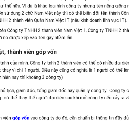
 thế nữa. Vì dù là khác loại hình công ty nhưng tên riêng giống 
uốn sử dụng 2 chữ Nam Việt này thì có thể biến đổi tên thành Côn
HH 2 thành viên Quân Nam Việt IT (nếu kinh doanh lĩnh vực IT).
 tên Công ty TNHH 2 thành viên Nam Việt 1, Công ty TNHH 2 thà
ì nó được xếp vào tên gây nhầm lẫn.
ật, thành viên góp vốn
tnhh của mình. Công ty tnhh 2 thành viên có thể có nhiều đại diệ
t thay vì chỉ 1 người. Điều này cũng có nghĩa là 1 người có thể là
 hiện nay thì khoảng 3 công ty).
hủ tịch, giám đốc, tổng giám đốc hay quản lý công ty. Công ty c
p có thể thay thế người đại diện sau khi mở công ty nếu xảy ra v
nh viên
góp vốn
vào công ty do đó, cần chuẩn bị thông tin đầy đủ