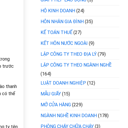
HỘ KINH DOANH
(24)
HÔN NHÂN GIA ĐÌNH
(35)
KẾ TOÁN THUẾ
(27)
KẾT HÔN NƯỚC NGOÀI
(9)
LẬP CÔNG TY THEO ĐỊA LÝ
(79)
trong
LẬP CÔNG TY THEO NGÀNH NGHỀ
p trước
(164)
LUẬT DOANH NGHIỆP
(12)
vào thanh
n có thể
MẪU GIẤY
(15)
MỞ CỬA HÀNG
(229)
NGÀNH NGHỀ KINH DOANH
(178)
PHÒNG CHÁY CHỮA CHÁY
(3)
ng ty tên