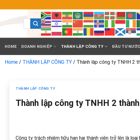
Chuyển
đến
nội
dung
HOME
DOANH NGHIỆP
THÀNH LẬP CÔNG TY
ĐẦU TƯ NƯỚC
Home
/
THÀNH LẬP CÔNG TY
/
Thành lập công ty TNHH 2 th
THÀNH LẬP CÔNG TY
Thành lập công ty TNHH 2 thành
Công ty trách nhiệm hữu hạn hai thành viên trở lên là loạ