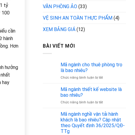
1 tỷ
VĂN PHÒNG ẢO
(33)
y 100
VỆ SINH AN TOÀN THỰC PHẨM
(4)
XEM BẢNG GIÁ
(12)
hiểu cần
lữ hành
đồng. Hơn
BÀI VIẾT MỚI
Mã ngành cho thuê phòng trọ
ảnh hưởng
là bao nhiêu?
 nhất
ở
Chức năng bình luận bị tắt
n hay
Mã
ngành
Mã ngành thiết kế website là
cho
bao nhiêu?
thuê
ở
Chức năng bình luận bị tắt
phòng
Mã
trọ
ngành
Mã ngành nghề vận tải hành
là
thiết
bao
khách là bao nhiêu? Cập nhật
kế
nhiêu?
theo Quyết định 36/2025/QĐ-
website
TTg
là