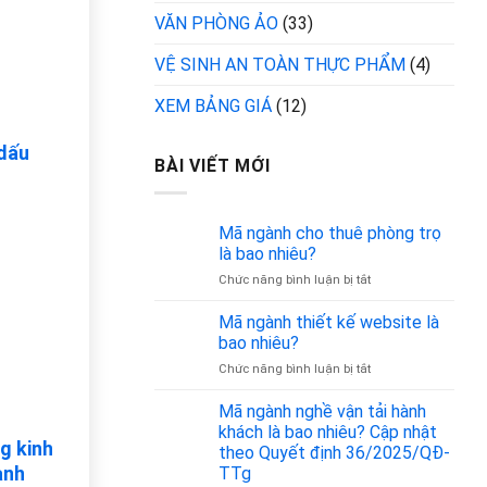
VĂN PHÒNG ẢO
(33)
VỆ SINH AN TOÀN THỰC PHẨM
(4)
XEM BẢNG GIÁ
(12)
 dấu
BÀI VIẾT MỚI
Mã ngành cho thuê phòng trọ
là bao nhiêu?
ở
Chức năng bình luận bị tắt
Mã
ngành
Mã ngành thiết kế website là
cho
bao nhiêu?
thuê
ở
Chức năng bình luận bị tắt
phòng
Mã
trọ
ngành
Mã ngành nghề vận tải hành
là
thiết
bao
khách là bao nhiêu? Cập nhật
kế
g kinh
nhiêu?
theo Quyết định 36/2025/QĐ-
website
anh
TTg
là