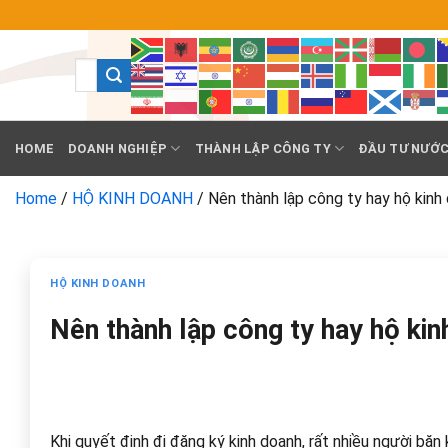
Chuyển
đến
nội
dung
HOME
DOANH NGHIỆP
THÀNH LẬP CÔNG TY
ĐẦU TƯ NƯỚC
Home
/
HỘ KINH DOANH
/
Nên thành lập công ty hay hộ kinh
HỘ KINH DOANH
Nên thành lập công ty hay hộ kin
Khi quyết định đi đăng ký kinh doanh, rất nhiều người bă