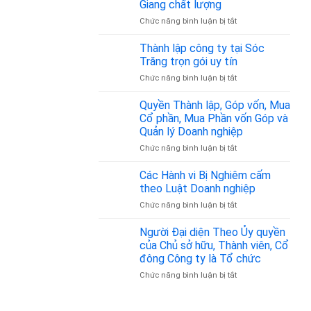
Nhân
Giang chất lượng
Chỉ
–
Gia
ở
Chức năng bình luận bị tắt
Đăng
Z
Đình
Thành
Ký
–
lập
Thành lập công ty tại Sóc
Kinh
Đồng
công
Doanh
Trăng trọn gói uy tín
Hành
ty
Tại
Pháp
ở
Chức năng bình luận bị tắt
tại
Tân
Lý
Thành
Tiền
Bình
Tin
lập
Quyền Thành lập, Góp vốn, Mua
Giang
từ
Cậy
công
chất
Cổ phần, Mua Phần vốn Góp và
350.000đ/tháng
ty
lượng
Quản lý Doanh nghiệp
tại
ở
Chức năng bình luận bị tắt
Sóc
Quyền
Trăng
Thành
trọn
Các Hành vi Bị Nghiêm cấm
lập,
gói
theo Luật Doanh nghiệp
Góp
uy
ở
Chức năng bình luận bị tắt
vốn,
tín
Các
Mua
Hành
Người Đại diện Theo Ủy quyền
Cổ
vi
phần,
của Chủ sở hữu, Thành viên, Cổ
Bị
Mua
đông Công ty là Tổ chức
Nghiêm
Phần
ở
Chức năng bình luận bị tắt
cấm
vốn
Người
theo
Góp
Đại
Luật
và
diện
Doanh