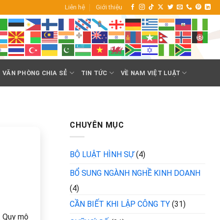
Liên hệ
Giới thiệu
VĂN PHÒNG CHIA SẺ
TIN TỨC
VỀ NAM VIỆT LUẬT
CHUYÊN MỤC
BỘ LUẬT HÌNH SỰ
(4)
BỔ SUNG NGÀNH NGHỀ KINH DOANH
(4)
CẦN BIẾT KHI LẬP CÔNG TY
(31)
ể. Quy mô