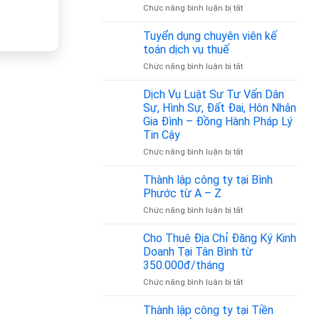
bao
ở
Chức năng bình luận bị tắt
nhiêu?
Mã
ngành
Tuyển dụng chuyên viên kế
nghề
toán dịch vụ thuế
vận
ở
Chức năng bình luận bị tắt
tải
Tuyển
hành
dụng
Dịch Vụ Luật Sư Tư Vấn Dân
khách
chuyên
là
Sự, Hình Sự, Đất Đai, Hôn Nhân
viên
bao
Gia Đình – Đồng Hành Pháp Lý
kế
nhiêu?
Tin Cậy
toán
Cập
dịch
ở
Chức năng bình luận bị tắt
nhật
vụ
Dịch
theo
thuế
Vụ
Quyết
Thành lập công ty tại Bình
Luật
định
Phước từ A – Z
Sư
36/2025/QĐ-
ở
Chức năng bình luận bị tắt
Tư
TTg
Thành
Vấn
lập
Cho Thuê Địa Chỉ Đăng Ký Kinh
Dân
công
Sự,
Doanh Tại Tân Bình từ
ty
Hình
350.000đ/tháng
tại
Sự,
ở
Chức năng bình luận bị tắt
Bình
Đất
Cho
Phước
Đai,
Thuê
từ
Thành lập công ty tại Tiền
Hôn
Địa
A