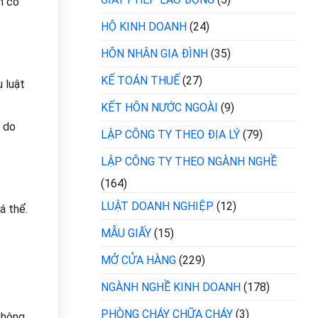
n cổ
HỘ KINH DOANH
(24)
HÔN NHÂN GIA ĐÌNH
(35)
KẾ TOÁN THUẾ
(27)
 luật
KẾT HÔN NƯỚC NGOÀI
(9)
o do
LẬP CÔNG TY THEO ĐỊA LÝ
(79)
LẬP CÔNG TY THEO NGÀNH NGHỀ
(164)
LUẬT DOANH NGHIỆP
(12)
á thể.
MẪU GIẤY
(15)
MỞ CỬA HÀNG
(229)
NGÀNH NGHỀ KINH DOANH
(178)
PHÒNG CHÁY CHỮA CHÁY
(3)
không