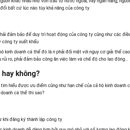
nguồn khác nhau như vốn đầu tư nước ngoài, vay ngân hàng, nguồ
 đổi bất cứ lúc nào tùy khả năng của công ty.
 phải đảm bảo để duy trì hoạt động của công ty cũng như các điều
y công ty xuất khẩu
ộ kinh doanh cá thể đó là n phải đối mặt với nguy cơ giải thể ca
u rủi ro, phải đảm bảo công ăn việc làm và chế độ cho lao động…
ể hay không?
 tìm hiểu được ưu điểm cũng như hạn chế của cả hộ kinh doanh c
 doanh cá thể thì sao?
ư khi đăng ký thành lập công ty
ệc kinh doanh dễ dàng hơn bởi quy mô nhỏ với số lượng lao động 