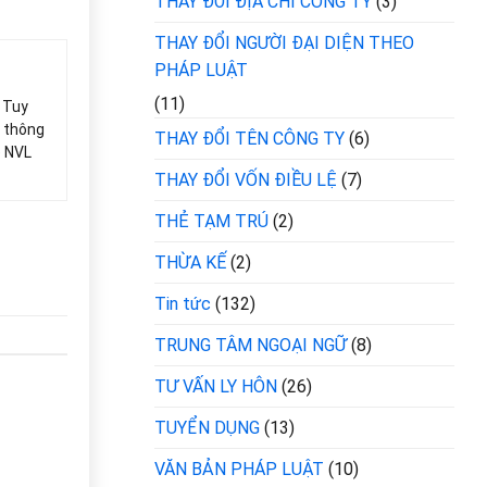
THAY ĐỔI ĐỊA CHỈ CÔNG TY
(3)
THAY ĐỔI NGƯỜI ĐẠI DIỆN THEO
PHÁP LUẬT
(11)
. Tuy
ó thông
THAY ĐỔI TÊN CÔNG TY
(6)
ệ NVL
THAY ĐỔI VỐN ĐIỀU LỆ
(7)
THẺ TẠM TRÚ
(2)
THỪA KẾ
(2)
Tin tức
(132)
TRUNG TÂM NGOẠI NGỮ
(8)
TƯ VẤN LY HÔN
(26)
TUYỂN DỤNG
(13)
VĂN BẢN PHÁP LUẬT
(10)