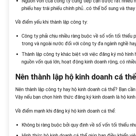
Nguồn vốn của công ty cũng tiếp cận được rất nhiều 
phiếu hay trái phiếu chính phủ…có thể bổ sung và thay
Về điểm yếu khi thành lập công ty:
Công ty phải chịu nhiều ràng buộc về số vốn tối thiểu
trong và ngoài nước đối với công ty đa ngành nghề ha
Thành lập công ty khác biệt với việc đăng ký mô hình h
nguồn vốn quá lớn, hoạt động kinh doanh rộng, có nhiề
Nên thành lập hộ kinh doanh cá th
Nên thành lập công ty hay hộ kinh doanh cá thể? Bạn cần
Vậy nếu bạn chọn hình thức đăng ký kinh doanh là hộ kinh
Về điểm mạnh khi đăng ký hộ kinh doanh cá thể:
Không bị ràng buộc bởi quy định về số vốn tối thiểu nh
Hình thức hộ kinh doanh cá thể giúp bạn điều khiển vi