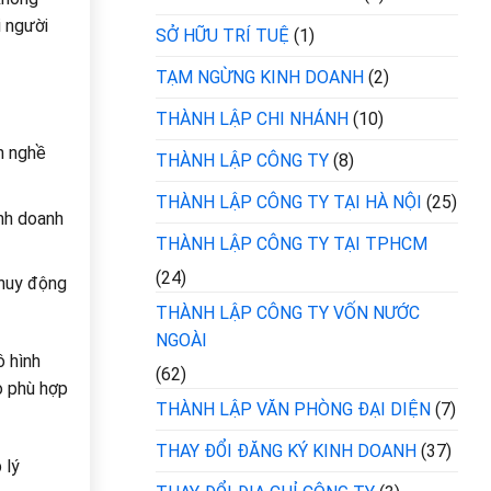
i người
SỞ HỮU TRÍ TUỆ
(1)
TẠM NGỪNG KINH DOANH
(2)
THÀNH LẬP CHI NHÁNH
(10)
h nghề
THÀNH LẬP CÔNG TY
(8)
THÀNH LẬP CÔNG TY TẠI HÀ NỘI
(25)
inh doanh
THÀNH LẬP CÔNG TY TẠI TPHCM
(24)
 huy động
THÀNH LẬP CÔNG TY VỐN NƯỚC
NGOÀI
ô hình
(62)
o phù hợp
THÀNH LẬP VĂN PHÒNG ĐẠI DIỆN
(7)
THAY ĐỔI ĐĂNG KÝ KINH DOANH
(37)
lý