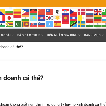
 NGOÀI
BÁO CÁO THUẾ
HÔN NHÂN GIA ĐÌNH
DANH MỤC
 doanh cá thể?
h doanh cá thể?
n khoăn không biết nên thành lập công ty hay hộ kinh doanh cá th