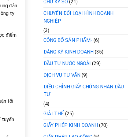
CHỮ KÝ SỐ
(21)
đúng đắn
CHUYỂN ĐỔI LOẠI HÌNH DOANH
 công ty
NGHIỆP
(3)
hược điểm
CÔNG BỐ SẢN PHẨM-
(6)
ĐĂNG KÝ KINH DOANH
(35)
ĐẦU TƯ NƯỚC NGOÀI
(29)
DỊCH VỤ TƯ VẤN
(9)
ĐIỀU CHỈNH GIẤY CHỨNG NHẬN ĐẦU
TƯ
uận tối
(4)
GIẢI THỂ
(25)
ể tuyển
GIẤY PHÉP KINH DOANH
(70)
GIẤY PHÉP LAO ĐỘNG
(5)