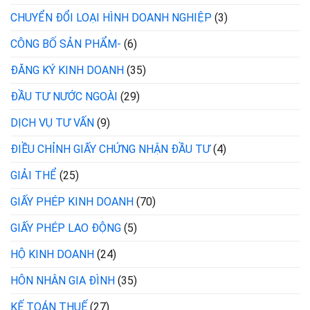
CHUYỂN ĐỔI LOẠI HÌNH DOANH NGHIỆP
(3)
CÔNG BỐ SẢN PHẨM-
(6)
ĐĂNG KÝ KINH DOANH
(35)
ĐẦU TƯ NƯỚC NGOÀI
(29)
DỊCH VỤ TƯ VẤN
(9)
ĐIỀU CHỈNH GIẤY CHỨNG NHẬN ĐẦU TƯ
(4)
GIẢI THỂ
(25)
GIẤY PHÉP KINH DOANH
(70)
GIẤY PHÉP LAO ĐỘNG
(5)
HỘ KINH DOANH
(24)
HÔN NHÂN GIA ĐÌNH
(35)
KẾ TOÁN THUẾ
(27)