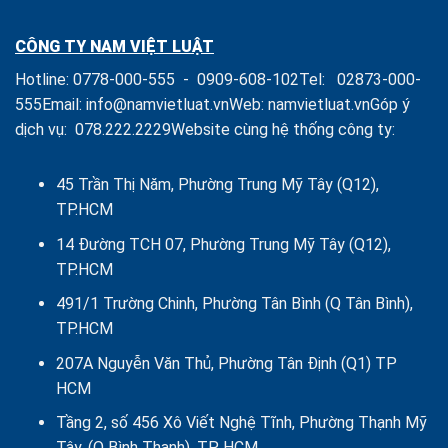
của
nghiệp
Chủ
CÔNG TY NAM VIỆT LUẬT
sở
hữu,
Hotline:
0778-000-555
-
0909-608-102
Tel:
02873-000-
Thành
viên,
555
Email:
info@namvietluat.vn
Web:
namvietluat.vn
Góp ý
Cổ
dịch vụ:
078.222.2229
Website cùng hệ thống công ty:
đông
Công
ty
là
45 Trần Thị Năm, Phường Trung Mỹ Tây (Q12),
Tổ
TP.HCM
chức
14 Đường TCH 07, Phường Trung Mỹ Tây (Q12),
TP.HCM
491/1 Trường Chinh, Phường Tân Bình (Q Tân Bình),
TP.HCM
207A Nguyễn Văn Thủ, Phường Tân Định (Q1) TP
HCM
Tầng 2, số 456 Xô Viết Nghệ Tĩnh, Phường Thạnh Mỹ
Tây, (Q Bình Thạnh), TP HCM