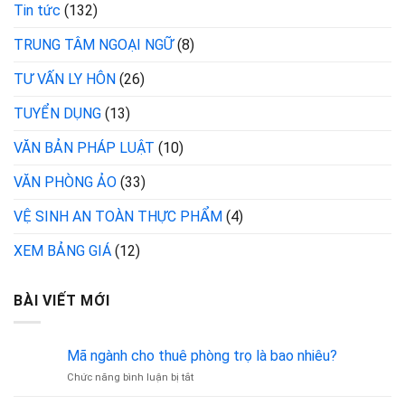
Tin tức
(132)
TRUNG TÂM NGOẠI NGỮ
(8)
TƯ VẤN LY HÔN
(26)
TUYỂN DỤNG
(13)
VĂN BẢN PHÁP LUẬT
(10)
VĂN PHÒNG ẢO
(33)
VỆ SINH AN TOÀN THỰC PHẨM
(4)
XEM BẢNG GIÁ
(12)
BÀI VIẾT MỚI
Mã ngành cho thuê phòng trọ là bao nhiêu?
ở
Chức năng bình luận bị tắt
Mã