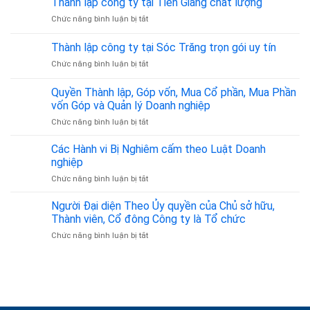
Thành lập công ty tại Tiền Giang chất lượng
Đất
Địa
từ
Đai,
ở
Chức năng bình luận bị tắt
Chỉ
A
Hôn
Thành
Đăng
–
Nhân
lập
Thành lập công ty tại Sóc Trăng trọn gói uy tín
Ký
Z
Gia
công
Kinh
Đình
ở
Chức năng bình luận bị tắt
ty
Doanh
–
Thành
tại
Tại
Đồng
lập
Tiền
Quyền Thành lập, Góp vốn, Mua Cổ phần, Mua Phần
Tân
Hành
công
Giang
vốn Góp và Quản lý Doanh nghiệp
Bình
Pháp
ty
chất
từ
Lý
ở
Chức năng bình luận bị tắt
tại
lượng
350.000đ/tháng
Tin
Quyền
Sóc
Cậy
Thành
Trăng
Các Hành vi Bị Nghiêm cấm theo Luật Doanh
lập,
trọn
nghiệp
Góp
gói
ở
Chức năng bình luận bị tắt
vốn,
uy
Các
Mua
tín
Hành
Người Đại diện Theo Ủy quyền của Chủ sở hữu,
Cổ
vi
phần,
Thành viên, Cổ đông Công ty là Tổ chức
Bị
Mua
ở
Chức năng bình luận bị tắt
Nghiêm
Phần
Người
cấm
vốn
Đại
theo
Góp
diện
Luật
và
Theo
Doanh
Quản
Ủy
nghiệp
lý
quyền
Doanh