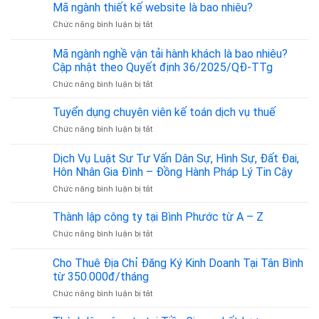
ngành
Mã ngành thiết kế website là bao nhiêu?
cho
ở
Chức năng bình luận bị tắt
thuê
Mã
phòng
ngành
trọ
Mã ngành nghề vận tải hành khách là bao nhiêu?
thiết
là
Cập nhật theo Quyết định 36/2025/QĐ-TTg
kế
bao
ở
Chức năng bình luận bị tắt
website
nhiêu?
Mã
là
ngành
bao
Tuyển dụng chuyên viên kế toán dịch vụ thuế
nghề
nhiêu?
ở
Chức năng bình luận bị tắt
vận
Tuyển
tải
dụng
Dịch Vụ Luật Sư Tư Vấn Dân Sự, Hình Sự, Đất Đai,
hành
chuyên
khách
Hôn Nhân Gia Đình – Đồng Hành Pháp Lý Tin Cậy
viên
là
ở
Chức năng bình luận bị tắt
kế
bao
Dịch
toán
nhiêu?
Vụ
dịch
Thành lập công ty tại Bình Phước từ A – Z
Cập
Luật
vụ
nhật
ở
Chức năng bình luận bị tắt
Sư
thuế
theo
Thành
Tư
Quyết
lập
Cho Thuê Địa Chỉ Đăng Ký Kinh Doanh Tại Tân Bình
Vấn
định
công
Dân
từ 350.000đ/tháng
36/2025/QĐ-
ty
Sự,
TTg
ở
Chức năng bình luận bị tắt
tại
Hình
Cho
Bình
Sự,
Thuê
Phước