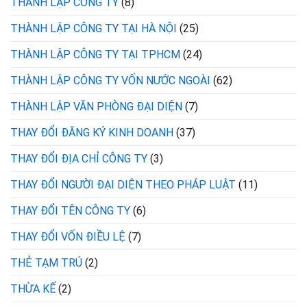
THÀNH LẬP CÔNG TY
(8)
THÀNH LẬP CÔNG TY TẠI HÀ NỘI
(25)
THÀNH LẬP CÔNG TY TẠI TPHCM
(24)
THÀNH LẬP CÔNG TY VỐN NƯỚC NGOÀI
(62)
THÀNH LẬP VĂN PHÒNG ĐẠI DIỆN
(7)
THAY ĐỔI ĐĂNG KÝ KINH DOANH
(37)
THAY ĐỔI ĐỊA CHỈ CÔNG TY
(3)
THAY ĐỔI NGƯỜI ĐẠI DIỆN THEO PHÁP LUẬT
(11)
THAY ĐỔI TÊN CÔNG TY
(6)
THAY ĐỔI VỐN ĐIỀU LỆ
(7)
THẺ TẠM TRÚ
(2)
THỪA KẾ
(2)