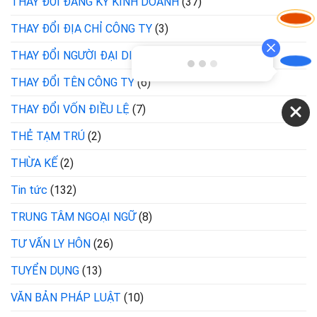
THAY ĐỔI ĐĂNG KÝ KINH DOANH
(37)
THAY ĐỔI ĐỊA CHỈ CÔNG TY
(3)
THAY ĐỔI NGƯỜI ĐẠI DIỆN THEO PHÁP LUẬT
(11)
THAY ĐỔI TÊN CÔNG TY
(6)
THAY ĐỔI VỐN ĐIỀU LỆ
(7)
THẺ TẠM TRÚ
(2)
THỪA KẾ
(2)
Tin tức
(132)
TRUNG TÂM NGOẠI NGỮ
(8)
TƯ VẤN LY HÔN
(26)
TUYỂN DỤNG
(13)
VĂN BẢN PHÁP LUẬT
(10)