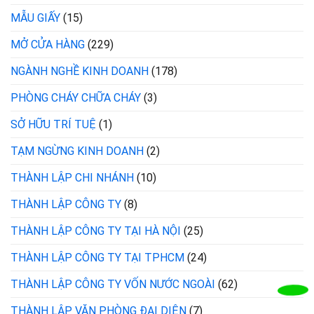
MẪU GIẤY
(15)
MỞ CỬA HÀNG
(229)
NGÀNH NGHỀ KINH DOANH
(178)
PHÒNG CHÁY CHỮA CHÁY
(3)
SỞ HỮU TRÍ TUỆ
(1)
TẠM NGỪNG KINH DOANH
(2)
THÀNH LẬP CHI NHÁNH
(10)
THÀNH LẬP CÔNG TY
(8)
THÀNH LẬP CÔNG TY TẠI HÀ NỘI
(25)
THÀNH LẬP CÔNG TY TẠI TPHCM
(24)
THÀNH LẬP CÔNG TY VỐN NƯỚC NGOÀI
(62)
THÀNH LẬP VĂN PHÒNG ĐẠI DIỆN
(7)