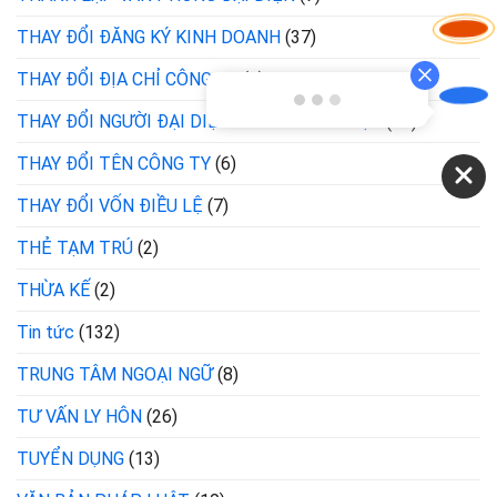
THAY ĐỔI ĐĂNG KÝ KINH DOANH
(37)
THAY ĐỔI ĐỊA CHỈ CÔNG TY
(3)
THAY ĐỔI NGƯỜI ĐẠI DIỆN THEO PHÁP LUẬT
(11)
THAY ĐỔI TÊN CÔNG TY
(6)
THAY ĐỔI VỐN ĐIỀU LỆ
(7)
THẺ TẠM TRÚ
(2)
THỪA KẾ
(2)
Tin tức
(132)
TRUNG TÂM NGOẠI NGỮ
(8)
TƯ VẤN LY HÔN
(26)
TUYỂN DỤNG
(13)