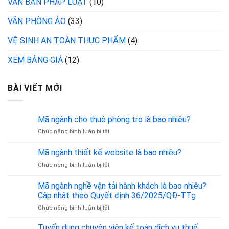
VĂN BẢN PHÁP LUẬT
(10)
VĂN PHÒNG ẢO
(33)
VỆ SINH AN TOÀN THỰC PHẨM
(4)
XEM BẢNG GIÁ
(12)
BÀI VIẾT MỚI
Mã ngành cho thuê phòng trọ là bao nhiêu?
ở
Chức năng bình luận bị tắt
Mã
ngành
Mã ngành thiết kế website là bao nhiêu?
cho
ở
Chức năng bình luận bị tắt
thuê
Mã
phòng
ngành
trọ
Mã ngành nghề vận tải hành khách là bao nhiêu?
thiết
là
Cập nhật theo Quyết định 36/2025/QĐ-TTg
kế
bao
ở
Chức năng bình luận bị tắt
website
nhiêu?
Mã
là
ngành
bao
Tuyển dụng chuyên viên kế toán dịch vụ thuế