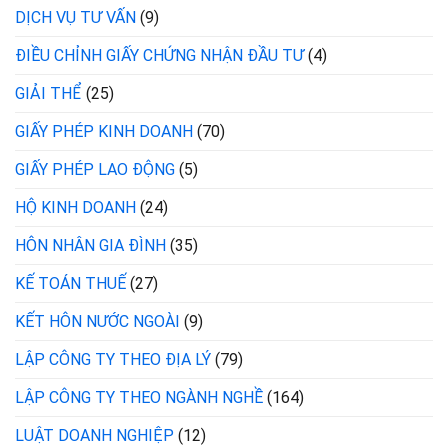
DỊCH VỤ TƯ VẤN
(9)
ĐIỀU CHỈNH GIẤY CHỨNG NHẬN ĐẦU TƯ
(4)
GIẢI THỂ
(25)
GIẤY PHÉP KINH DOANH
(70)
GIẤY PHÉP LAO ĐỘNG
(5)
HỘ KINH DOANH
(24)
HÔN NHÂN GIA ĐÌNH
(35)
KẾ TOÁN THUẾ
(27)
KẾT HÔN NƯỚC NGOÀI
(9)
LẬP CÔNG TY THEO ĐỊA LÝ
(79)
LẬP CÔNG TY THEO NGÀNH NGHỀ
(164)
LUẬT DOANH NGHIỆP
(12)