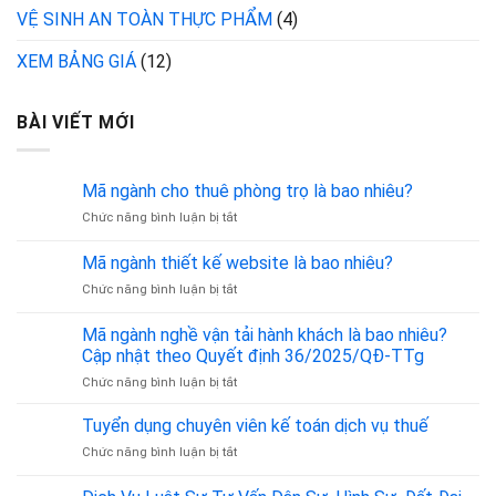
VỆ SINH AN TOÀN THỰC PHẨM
(4)
XEM BẢNG GIÁ
(12)
BÀI VIẾT MỚI
Mã ngành cho thuê phòng trọ là bao nhiêu?
ở
Chức năng bình luận bị tắt
Mã
ngành
Mã ngành thiết kế website là bao nhiêu?
cho
ở
Chức năng bình luận bị tắt
thuê
Mã
phòng
ngành
trọ
Mã ngành nghề vận tải hành khách là bao nhiêu?
thiết
là
Cập nhật theo Quyết định 36/2025/QĐ-TTg
kế
bao
ở
Chức năng bình luận bị tắt
website
nhiêu?
Mã
là
ngành
bao
Tuyển dụng chuyên viên kế toán dịch vụ thuế
nghề
nhiêu?
ở
Chức năng bình luận bị tắt
vận
Tuyển
tải
dụng
hành