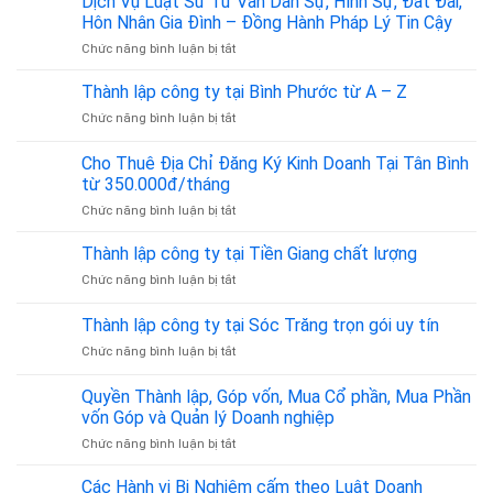
Dịch Vụ Luật Sư Tư Vấn Dân Sự, Hình Sự, Đất Đai,
chuyên
khách
Hôn Nhân Gia Đình – Đồng Hành Pháp Lý Tin Cậy
viên
là
ở
Chức năng bình luận bị tắt
kế
bao
Dịch
toán
nhiêu?
Vụ
dịch
Thành lập công ty tại Bình Phước từ A – Z
Cập
Luật
vụ
nhật
ở
Chức năng bình luận bị tắt
Sư
thuế
theo
Thành
Tư
Quyết
lập
Cho Thuê Địa Chỉ Đăng Ký Kinh Doanh Tại Tân Bình
Vấn
định
công
Dân
từ 350.000đ/tháng
36/2025/QĐ-
ty
Sự,
TTg
ở
Chức năng bình luận bị tắt
tại
Hình
Cho
Bình
Sự,
Thuê
Phước
Thành lập công ty tại Tiền Giang chất lượng
Đất
Địa
từ
Đai,
ở
Chức năng bình luận bị tắt
Chỉ
A
Hôn
Thành
Đăng
–
Nhân
lập
Thành lập công ty tại Sóc Trăng trọn gói uy tín
Ký
Z
Gia
công
Kinh
Đình
ở
Chức năng bình luận bị tắt
ty
Doanh
–
Thành
tại
Tại
Đồng
lập
Tiền
Quyền Thành lập, Góp vốn, Mua Cổ phần, Mua Phần
Tân
Hành
công
Giang
vốn Góp và Quản lý Doanh nghiệp
Bình
Pháp
ty
chất
từ
Lý
ở
Chức năng bình luận bị tắt
tại
lượng
350.000đ/tháng
Tin
Quyền
Sóc
Cậy
Thành
Trăng
Các Hành vi Bị Nghiêm cấm theo Luật Doanh