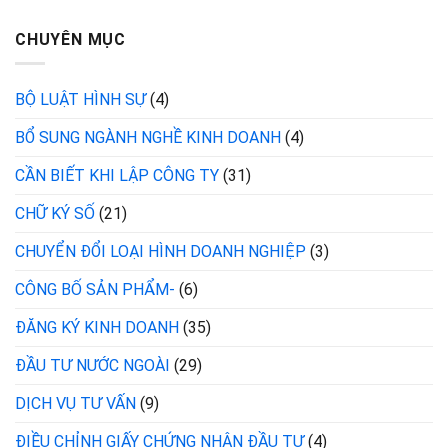
CHUYÊN MỤC
BỘ LUẬT HÌNH SỰ
(4)
BỔ SUNG NGÀNH NGHỀ KINH DOANH
(4)
CẦN BIẾT KHI LẬP CÔNG TY
(31)
CHỮ KÝ SỐ
(21)
CHUYỂN ĐỔI LOẠI HÌNH DOANH NGHIỆP
(3)
CÔNG BỐ SẢN PHẨM-
(6)
ĐĂNG KÝ KINH DOANH
(35)
ĐẦU TƯ NƯỚC NGOÀI
(29)
DỊCH VỤ TƯ VẤN
(9)
ĐIỀU CHỈNH GIẤY CHỨNG NHẬN ĐẦU TƯ
(4)