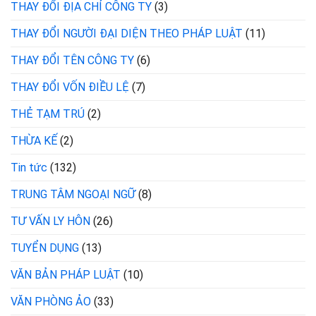
THAY ĐỔI ĐỊA CHỈ CÔNG TY
(3)
THAY ĐỔI NGƯỜI ĐẠI DIỆN THEO PHÁP LUẬT
(11)
THAY ĐỔI TÊN CÔNG TY
(6)
THAY ĐỔI VỐN ĐIỀU LỆ
(7)
THẺ TẠM TRÚ
(2)
THỪA KẾ
(2)
Tin tức
(132)
TRUNG TÂM NGOẠI NGỮ
(8)
TƯ VẤN LY HÔN
(26)
TUYỂN DỤNG
(13)
VĂN BẢN PHÁP LUẬT
(10)
VĂN PHÒNG ẢO
(33)