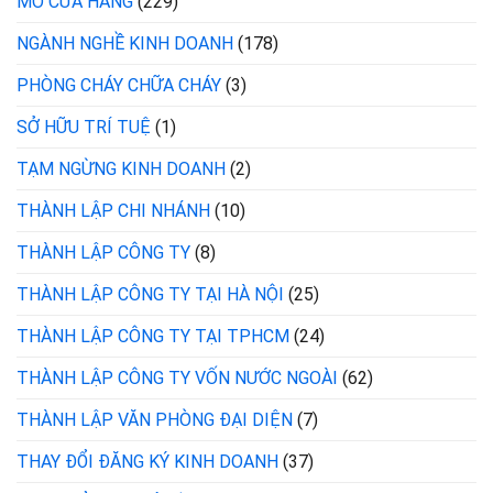
MỞ CỬA HÀNG
(229)
NGÀNH NGHỀ KINH DOANH
(178)
PHÒNG CHÁY CHỮA CHÁY
(3)
SỞ HỮU TRÍ TUỆ
(1)
TẠM NGỪNG KINH DOANH
(2)
THÀNH LẬP CHI NHÁNH
(10)
THÀNH LẬP CÔNG TY
(8)
THÀNH LẬP CÔNG TY TẠI HÀ NỘI
(25)
THÀNH LẬP CÔNG TY TẠI TPHCM
(24)
THÀNH LẬP CÔNG TY VỐN NƯỚC NGOÀI
(62)
THÀNH LẬP VĂN PHÒNG ĐẠI DIỆN
(7)
THAY ĐỔI ĐĂNG KÝ KINH DOANH
(37)