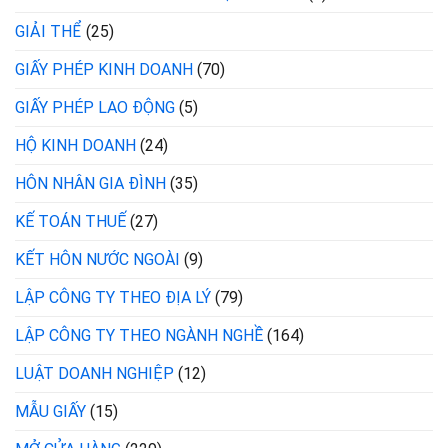
GIẢI THỂ
(25)
GIẤY PHÉP KINH DOANH
(70)
GIẤY PHÉP LAO ĐỘNG
(5)
HỘ KINH DOANH
(24)
HÔN NHÂN GIA ĐÌNH
(35)
KẾ TOÁN THUẾ
(27)
KẾT HÔN NƯỚC NGOÀI
(9)
LẬP CÔNG TY THEO ĐỊA LÝ
(79)
LẬP CÔNG TY THEO NGÀNH NGHỀ
(164)
LUẬT DOANH NGHIỆP
(12)
MẪU GIẤY
(15)