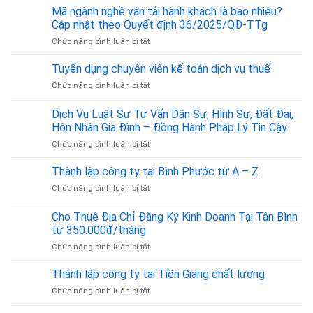
ngành
trọ
Mã ngành nghề vận tải hành khách là bao nhiêu?
thiết
là
Cập nhật theo Quyết định 36/2025/QĐ-TTg
kế
bao
ở
Chức năng bình luận bị tắt
website
nhiêu?
Mã
là
ngành
bao
Tuyển dụng chuyên viên kế toán dịch vụ thuế
nghề
nhiêu?
ở
Chức năng bình luận bị tắt
vận
Tuyển
tải
dụng
Dịch Vụ Luật Sư Tư Vấn Dân Sự, Hình Sự, Đất Đai,
hành
chuyên
khách
Hôn Nhân Gia Đình – Đồng Hành Pháp Lý Tin Cậy
viên
là
ở
Chức năng bình luận bị tắt
kế
bao
Dịch
toán
nhiêu?
Vụ
dịch
Thành lập công ty tại Bình Phước từ A – Z
Cập
Luật
vụ
nhật
ở
Chức năng bình luận bị tắt
Sư
thuế
theo
Thành
Tư
Quyết
lập
Cho Thuê Địa Chỉ Đăng Ký Kinh Doanh Tại Tân Bình
Vấn
định
công
Dân
từ 350.000đ/tháng
36/2025/QĐ-
ty
Sự,
TTg
ở
Chức năng bình luận bị tắt
tại
Hình
Cho
Bình
Sự,
Thuê
Phước
Thành lập công ty tại Tiền Giang chất lượng
Đất
Địa
từ
Đai,
ở
Chức năng bình luận bị tắt
Chỉ
A
Hôn
Thành
Đăng
–
Nhân