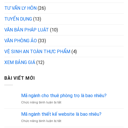
TƯ VẤN LY HÔN
(26)
TUYỂN DỤNG
(13)
VĂN BẢN PHÁP LUẬT
(10)
VĂN PHÒNG ẢO
(33)
VỆ SINH AN TOÀN THỰC PHẨM
(4)
XEM BẢNG GIÁ
(12)
BÀI VIẾT MỚI
Mã ngành cho thuê phòng trọ là bao nhiêu?
ở
Chức năng bình luận bị tắt
Mã
ngành
Mã ngành thiết kế website là bao nhiêu?
cho
ở
Chức năng bình luận bị tắt
thuê
Mã
phòng