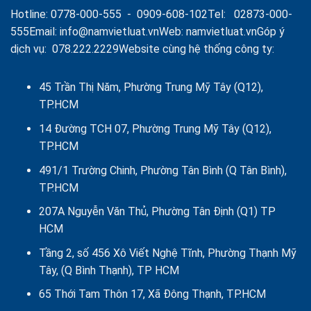
hữu,
Hotline:
0778-000-555
-
0909-608-102
Tel:
02873-000-
Thành
viên,
555
Email:
info@namvietluat.vn
Web:
namvietluat.vn
Góp ý
Cổ
dịch vụ:
078.222.2229
Website cùng hệ thống công ty:
đông
Công
ty
là
45 Trần Thị Năm, Phường Trung Mỹ Tây (Q12),
Tổ
TP.HCM
chức
14 Đường TCH 07, Phường Trung Mỹ Tây (Q12),
TP.HCM
491/1 Trường Chinh, Phường Tân Bình (Q Tân Bình),
TP.HCM
207A Nguyễn Văn Thủ, Phường Tân Định (Q1) TP
HCM
Tầng 2, số 456 Xô Viết Nghệ Tĩnh, Phường Thạnh Mỹ
Tây, (Q Bình Thạnh), TP HCM
65 Thới Tam Thôn 17, Xã Đông Thạnh, TP.HCM