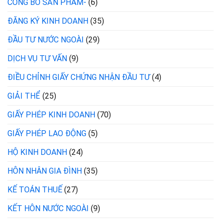
CÔNG BỐ SẢN PHẨM-
(6)
ĐĂNG KÝ KINH DOANH
(35)
ĐẦU TƯ NƯỚC NGOÀI
(29)
DỊCH VỤ TƯ VẤN
(9)
ĐIỀU CHỈNH GIẤY CHỨNG NHẬN ĐẦU TƯ
(4)
GIẢI THỂ
(25)
GIẤY PHÉP KINH DOANH
(70)
GIẤY PHÉP LAO ĐỘNG
(5)
HỘ KINH DOANH
(24)
HÔN NHÂN GIA ĐÌNH
(35)
KẾ TOÁN THUẾ
(27)
KẾT HÔN NƯỚC NGOÀI
(9)