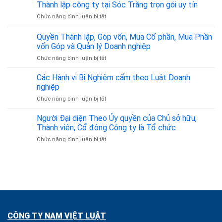
lập
Thành lập công ty tại Sóc Trăng trọn gói uy tín
Ký
Z
Gia
công
Kinh
Đình
ở
Chức năng bình luận bị tắt
ty
Doanh
–
Thành
tại
Tại
Đồng
lập
Tiền
Quyền Thành lập, Góp vốn, Mua Cổ phần, Mua Phần
Tân
Hành
công
Giang
vốn Góp và Quản lý Doanh nghiệp
Bình
Pháp
ty
chất
từ
Lý
ở
Chức năng bình luận bị tắt
tại
lượng
350.000đ/tháng
Tin
Quyền
Sóc
Cậy
Thành
Trăng
Các Hành vi Bị Nghiêm cấm theo Luật Doanh
lập,
trọn
nghiệp
Góp
gói
ở
Chức năng bình luận bị tắt
vốn,
uy
Các
Mua
tín
Hành
Người Đại diện Theo Ủy quyền của Chủ sở hữu,
Cổ
vi
phần,
Thành viên, Cổ đông Công ty là Tổ chức
Bị
Mua
ở
Chức năng bình luận bị tắt
Nghiêm
Phần
Người
cấm
vốn
Đại
theo
Góp
diện
Luật
và
Theo
Doanh
Quản
Ủy
nghiệp
lý
quyền
Doanh
của
nghiệp
Chủ
CÔNG TY NAM VIỆT LUẬT
sở