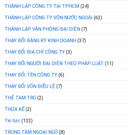
THÀNH LẬP CÔNG TY TẠI TPHCM
(24)
THÀNH LẬP CÔNG TY VỐN NƯỚC NGOÀI
(62)
THÀNH LẬP VĂN PHÒNG ĐẠI DIỆN
(7)
THAY ĐỔI ĐĂNG KÝ KINH DOANH
(37)
THAY ĐỔI ĐỊA CHỈ CÔNG TY
(3)
THAY ĐỔI NGƯỜI ĐẠI DIỆN THEO PHÁP LUẬT
(11)
THAY ĐỔI TÊN CÔNG TY
(6)
THAY ĐỔI VỐN ĐIỀU LỆ
(7)
THẺ TẠM TRÚ
(2)
THỪA KẾ
(2)
Tin tức
(132)
TRUNG TÂM NGOẠI NGỮ
(8)