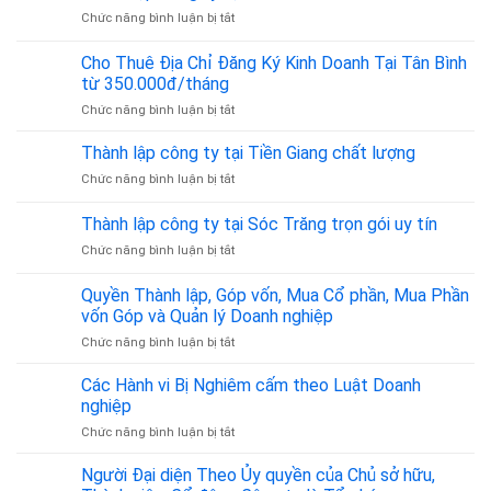
Luật
vụ
nhật
ở
Chức năng bình luận bị tắt
Sư
thuế
theo
Thành
Tư
Quyết
lập
Cho Thuê Địa Chỉ Đăng Ký Kinh Doanh Tại Tân Bình
Vấn
định
công
Dân
từ 350.000đ/tháng
36/2025/QĐ-
ty
Sự,
TTg
ở
Chức năng bình luận bị tắt
tại
Hình
Cho
Bình
Sự,
Thuê
Phước
Thành lập công ty tại Tiền Giang chất lượng
Đất
Địa
từ
Đai,
ở
Chức năng bình luận bị tắt
Chỉ
A
Hôn
Thành
Đăng
–
Nhân
lập
Thành lập công ty tại Sóc Trăng trọn gói uy tín
Ký
Z
Gia
công
Kinh
Đình
ở
Chức năng bình luận bị tắt
ty
Doanh
–
Thành
tại
Tại
Đồng
lập
Tiền
Quyền Thành lập, Góp vốn, Mua Cổ phần, Mua Phần
Tân
Hành
công
Giang
vốn Góp và Quản lý Doanh nghiệp
Bình
Pháp
ty
chất
từ
Lý
ở
Chức năng bình luận bị tắt
tại
lượng
350.000đ/tháng
Tin
Quyền
Sóc
Cậy
Thành
Trăng
Các Hành vi Bị Nghiêm cấm theo Luật Doanh
lập,
trọn
nghiệp
Góp
gói
ở
Chức năng bình luận bị tắt
vốn,
uy
Các
Mua
tín
Hành
Người Đại diện Theo Ủy quyền của Chủ sở hữu,
Cổ
vi
phần,