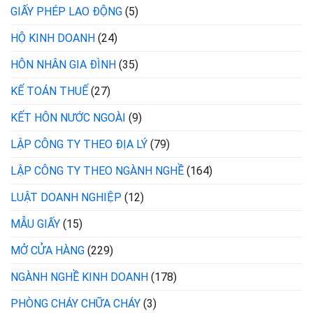
GIẤY PHÉP LAO ĐỘNG
(5)
HỘ KINH DOANH
(24)
HÔN NHÂN GIA ĐÌNH
(35)
KẾ TOÁN THUẾ
(27)
KẾT HÔN NƯỚC NGOÀI
(9)
LẬP CÔNG TY THEO ĐỊA LÝ
(79)
LẬP CÔNG TY THEO NGÀNH NGHỀ
(164)
LUẬT DOANH NGHIỆP
(12)
MẪU GIẤY
(15)
MỞ CỬA HÀNG
(229)
NGÀNH NGHỀ KINH DOANH
(178)
PHÒNG CHÁY CHỮA CHÁY
(3)