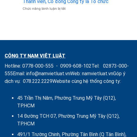
Thành viên, Cổ đông Công ty là Tổ chức
Bị
Mua
ở
Chức năng bình luận bị tắt
Nghiêm
Phần
Người
cấm
vốn
Đại
theo
Góp
diện
Luật
và
Theo
Doanh
Quản
Ủy
nghiệp
lý
quyền
Doanh
của
nghiệp
Chủ
CÔNG TY NAM VIỆT LUẬT
sở
hữu,
Hotline:
0778-000-555
-
0909-608-102
Tel:
02873-000-
Thành
viên,
555
Email:
info@namvietluat.vn
Web:
namvietluat.vn
Góp ý
Cổ
dịch vụ:
078.222.2229
Website cùng hệ thống công ty:
đông
Công
ty
là
45 Trần Thị Năm, Phường Trung Mỹ Tây (Q12),
Tổ
TP.HCM
chức
14 Đường TCH 07, Phường Trung Mỹ Tây (Q12),
TP.HCM
491/1 Trường Chinh, Phường Tân Bình (Q Tân Bình),