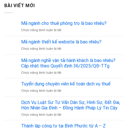
BÀI VIẾT MỚI
Mã ngành cho thuê phòng trọ là bao nhiêu?
ở
Chức năng bình luận bị tắt
Mã
ngành
Mã ngành thiết kế website là bao nhiêu?
cho
ở
Chức năng bình luận bị tắt
thuê
Mã
phòng
ngành
trọ
Mã ngành nghề vận tải hành khách là bao nhiêu?
thiết
là
Cập nhật theo Quyết định 36/2025/QĐ-TTg
kế
bao
ở
Chức năng bình luận bị tắt
website
nhiêu?
Mã
là
ngành
bao
Tuyển dụng chuyên viên kế toán dịch vụ thuế
nghề
nhiêu?
ở
Chức năng bình luận bị tắt
vận
Tuyển
tải
dụng
Dịch Vụ Luật Sư Tư Vấn Dân Sự, Hình Sự, Đất Đai,
hành
chuyên
khách
Hôn Nhân Gia Đình – Đồng Hành Pháp Lý Tin Cậy
viên
là
ở
Chức năng bình luận bị tắt
kế
bao
Dịch
toán
nhiêu?
Vụ
dịch
Thành lập công ty tại Bình Phước từ A – Z
Cập