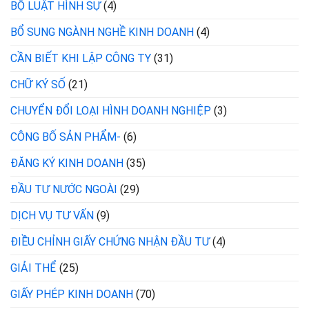
BỘ LUẬT HÌNH SỰ
(4)
BỔ SUNG NGÀNH NGHỀ KINH DOANH
(4)
CẦN BIẾT KHI LẬP CÔNG TY
(31)
CHỮ KÝ SỐ
(21)
CHUYỂN ĐỔI LOẠI HÌNH DOANH NGHIỆP
(3)
CÔNG BỐ SẢN PHẨM-
(6)
ĐĂNG KÝ KINH DOANH
(35)
ĐẦU TƯ NƯỚC NGOÀI
(29)
DỊCH VỤ TƯ VẤN
(9)
ĐIỀU CHỈNH GIẤY CHỨNG NHẬN ĐẦU TƯ
(4)
GIẢI THỂ
(25)
GIẤY PHÉP KINH DOANH
(70)