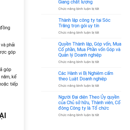
Nhân
Giang chất lượng
Chỉ
–
Gia
ở
Chức năng bình luận bị tắt
Đăng
Z
Đình
Thành
Ký
–
lập
Thành lập công ty tại Sóc
Kinh
Đồng
công
Doanh
Trăng trọn gói uy tín
Hành
 đồng
ty
Tại
Pháp
ở
Chức năng bình luận bị tắt
tại
Tân
Lý
Thành
Tiền
Bình
Tin
lập
Quyền Thành lập, Góp vốn, Mua
Giang
từ
 và phải
Cậy
công
chất
Cổ phần, Mua Phần vốn Góp và
350.000đ/tháng
được góp
ty
lượng
Quản lý Doanh nghiệp
tại
ở
Chức năng bình luận bị tắt
Sóc
Quyền
Trăng
đã góp
Thành
trọn
Các Hành vi Bị Nghiêm cấm
 năm, kể
lập,
gói
theo Luật Doanh nghiệp
Góp
uy
hoặc tiếp
ở
Chức năng bình luận bị tắt
vốn,
tín
Các
Mua
Hành
Người Đại diện Theo Ủy quyền
Cổ
vi
phần,
của Chủ sở hữu, Thành viên, Cổ
Bị
Mua
đông Công ty là Tổ chức
Nghiêm
Phần
ẠI
ở
Chức năng bình luận bị tắt
cấm
vốn
Người
theo
Góp
Đại
Luật
và
diện
Doanh