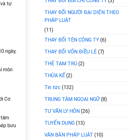
THAY ĐỔI ĐỊA CHỈ CÔNG TY
(3)
 và tự
THAY ĐỔI NGƯỜI ĐẠI DIỆN THEO
PHÁP LUẬT
(11)
THAY ĐỔI TÊN CÔNG TY
(6)
10 ngày,
THAY ĐỔI VỐN ĐIỀU LỆ
(7)
THẺ TẠM TRÚ
(2)
hí môn
THỪA KẾ
(2)
Tin tức
(132)
ới Cơ
TRUNG TÂM NGOẠI NGỮ
(8)
TƯ VẤN LY HÔN
(26)
g tâm
TUYỂN DỤNG
(13)
phép bưu
VĂN BẢN PHÁP LUẬT
(10)