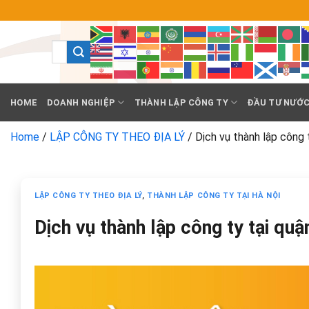
Chuyển
đến
nội
dung
HOME
DOANH NGHIỆP
THÀNH LẬP CÔNG TY
ĐẦU TƯ NƯỚC
Home
/
LẬP CÔNG TY THEO ĐỊA LÝ
/
Dịch vụ thành lập công 
LẬP CÔNG TY THEO ĐỊA LÝ
,
THÀNH LẬP CÔNG TY TẠI HÀ NỘI
Dịch vụ thành lập công ty tại qu