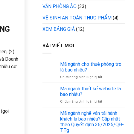
VĂN PHÒNG ẢO
(33)
VỆ SINH AN TOÀN THỰC PHẨM
(4)
ÔNG
XEM BẢNG GIÁ
(12)
BÀI VIẾT MỚI
ên; (2)
 và Doanh
Mã ngành cho thuê phòng trọ
nhiều cơ
là bao nhiêu?
ở
Chức năng bình luận bị tắt
Mã
ngành
Mã ngành thiết kế website là
cho
bao nhiêu?
thuê
ở
Chức năng bình luận bị tắt
phòng
Mã
trọ
(gọi
ngành
Mã ngành nghề vận tải hành
là
thiết
bao
khách là bao nhiêu? Cập nhật
kế
nhiêu?
theo Quyết định 36/2025/QĐ-
website
TTg
là