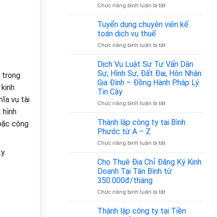
bao
ở
Chức năng bình luận bị tắt
nhiêu?
Mã
ngành
Tuyển dụng chuyên viên kế
nghề
toán dịch vụ thuế
vận
ở
Chức năng bình luận bị tắt
tải
Tuyển
hành
dụng
Dịch Vụ Luật Sư Tư Vấn Dân
khách
chuyên
là
Sự, Hình Sự, Đất Đai, Hôn Nhân
n trong
viên
bao
Gia Đình – Đồng Hành Pháp Lý
 kinh
kế
nhiêu?
Tin Cậy
toán
Cập
ĩa vụ tài
dịch
ở
Chức năng bình luận bị tắt
nhật
 hình
vụ
Dịch
theo
thuế
Vụ
Quyết
Thành lập công ty tại Bình
hoặc công
Luật
định
Phước từ A – Z
Sư
36/2025/QĐ-
ở
Chức năng bình luận bị tắt
Tư
TTg
Thành
y.
Vấn
lập
Cho Thuê Địa Chỉ Đăng Ký Kinh
Dân
công
Sự,
Doanh Tại Tân Bình từ
ty
Hình
350.000đ/tháng
tại
Sự,
ở
Chức năng bình luận bị tắt
Bình
Đất
Cho
Phước
Đai,
Thuê
từ
Thành lập công ty tại Tiền
Hôn
Địa
A