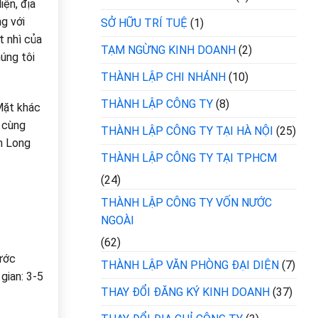
iện, địa
ng với
SỞ HỮU TRÍ TUỆ
(1)
t nhì của
TẠM NGỪNG KINH DOANH
(2)
úng tôi
THÀNH LẬP CHI NHÁNH
(10)
THÀNH LẬP CÔNG TY
(8)
Mặt khác
h cùng
THÀNH LẬP CÔNG TY TẠI HÀ NỘI
(25)
n Long
THÀNH LẬP CÔNG TY TẠI TPHCM
(24)
THÀNH LẬP CÔNG TY VỐN NƯỚC
NGOÀI
(62)
nước
THÀNH LẬP VĂN PHÒNG ĐẠI DIỆN
(7)
gian: 3-5
THAY ĐỔI ĐĂNG KÝ KINH DOANH
(37)