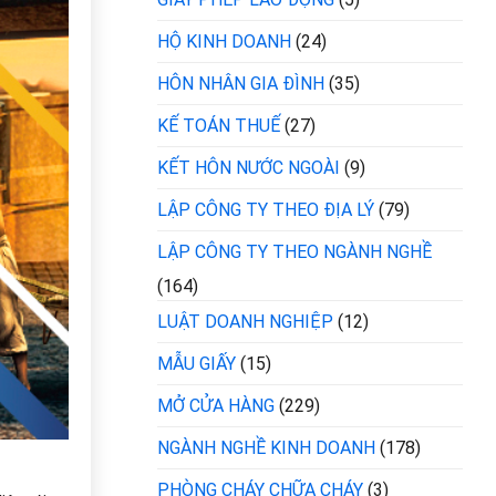
HỘ KINH DOANH
(24)
HÔN NHÂN GIA ĐÌNH
(35)
KẾ TOÁN THUẾ
(27)
KẾT HÔN NƯỚC NGOÀI
(9)
LẬP CÔNG TY THEO ĐỊA LÝ
(79)
LẬP CÔNG TY THEO NGÀNH NGHỀ
(164)
LUẬT DOANH NGHIỆP
(12)
MẪU GIẤY
(15)
MỞ CỬA HÀNG
(229)
NGÀNH NGHỀ KINH DOANH
(178)
PHÒNG CHÁY CHỮA CHÁY
(3)