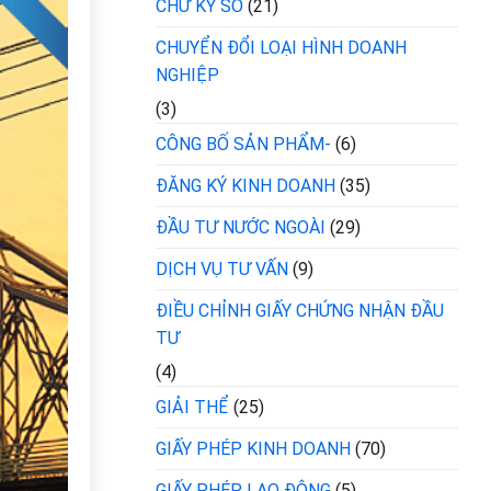
CHỮ KÝ SỐ
(21)
CHUYỂN ĐỔI LOẠI HÌNH DOANH
NGHIỆP
(3)
CÔNG BỐ SẢN PHẨM-
(6)
ĐĂNG KÝ KINH DOANH
(35)
ĐẦU TƯ NƯỚC NGOÀI
(29)
DỊCH VỤ TƯ VẤN
(9)
ĐIỀU CHỈNH GIẤY CHỨNG NHẬN ĐẦU
TƯ
(4)
GIẢI THỂ
(25)
GIẤY PHÉP KINH DOANH
(70)
GIẤY PHÉP LAO ĐỘNG
(5)