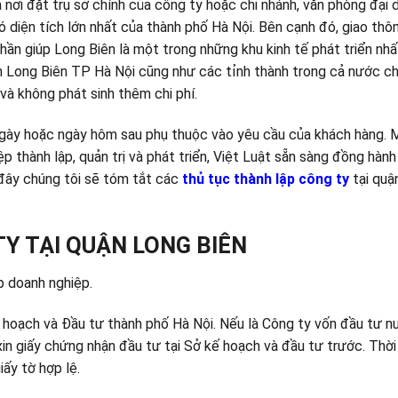
nơi đặt trụ sở chính của công ty hoặc chi nhánh, văn phòng đại d
ó diện tích lớn nhất của thành phố Hà Nội. Bên cạnh đó, giao thô
n giúp Long Biên là một trong những khu kinh tế phát triển nhấ
n Long Biên TP Hà Nội cũng như các tỉnh thành trong cả nước ch
 và không phát sinh thêm chi phí.
gày hoặc ngày hôm sau phụ thuộc vào yêu cầu của khách hàng. 
p thành lập, quản trị và phát triển, Việt Luật sẵn sàng đồng hàn
đây chúng tôi sẽ tóm tắt các
thủ tục thành lập công ty
tại quậ
TY TẠI QUẬN LONG BIÊN
ập doanh nghiệp.
 hoạch và Đầu tư thành phố Hà Nội. Nếu là Công ty vốn đầu tư 
in giấy chứng nhận đầu tư tại Sở kế hoạch và đầu tư trước. Thời 
ấy tờ hợp lệ.