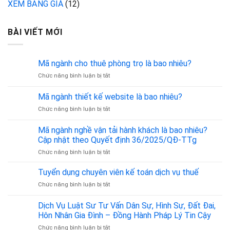
XEM BẢNG GIÁ
(12)
BÀI VIẾT MỚI
Mã ngành cho thuê phòng trọ là bao nhiêu?
ở
Chức năng bình luận bị tắt
Mã
ngành
Mã ngành thiết kế website là bao nhiêu?
cho
ở
Chức năng bình luận bị tắt
thuê
Mã
phòng
ngành
trọ
Mã ngành nghề vận tải hành khách là bao nhiêu?
thiết
là
Cập nhật theo Quyết định 36/2025/QĐ-TTg
kế
bao
ở
Chức năng bình luận bị tắt
website
nhiêu?
Mã
là
ngành
bao
Tuyển dụng chuyên viên kế toán dịch vụ thuế
nghề
nhiêu?
ở
Chức năng bình luận bị tắt
vận
Tuyển
tải
dụng
Dịch Vụ Luật Sư Tư Vấn Dân Sự, Hình Sự, Đất Đai,
hành
chuyên
khách
Hôn Nhân Gia Đình – Đồng Hành Pháp Lý Tin Cậy
viên
là
ở
Chức năng bình luận bị tắt
kế