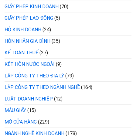
GIẤY PHÉP KINH DOANH
(70)
GIẤY PHÉP LAO ĐỘNG
(5)
HỘ KINH DOANH
(24)
HÔN NHÂN GIA ĐÌNH
(35)
KẾ TOÁN THUẾ
(27)
KẾT HÔN NƯỚC NGOÀI
(9)
LẬP CÔNG TY THEO ĐỊA LÝ
(79)
LẬP CÔNG TY THEO NGÀNH NGHỀ
(164)
LUẬT DOANH NGHIỆP
(12)
MẪU GIẤY
(15)
MỞ CỬA HÀNG
(229)
NGÀNH NGHỀ KINH DOANH
(178)