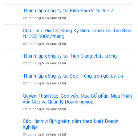
bao
Dịch
toán
nhiêu?
Vụ
dịch
Thành lập công ty tại Bình Phước từ A – Z
Cập
Luật
vụ
nhật
ở
Chức năng bình luận bị tắt
Sư
thuế
theo
Thành
Tư
Quyết
lập
Cho Thuê Địa Chỉ Đăng Ký Kinh Doanh Tại Tân Bình
Vấn
định
công
Dân
từ 350.000đ/tháng
36/2025/QĐ-
ty
Sự,
TTg
ở
Chức năng bình luận bị tắt
tại
Hình
Cho
Bình
Sự,
Thuê
Phước
Thành lập công ty tại Tiền Giang chất lượng
Đất
Địa
từ
Đai,
ở
Chức năng bình luận bị tắt
Chỉ
A
Hôn
Thành
Đăng
–
Nhân
lập
Thành lập công ty tại Sóc Trăng trọn gói uy tín
Ký
Z
Gia
công
Kinh
Đình
ở
Chức năng bình luận bị tắt
ty
Doanh
–
Thành
tại
Tại
Đồng
lập
Tiền
Quyền Thành lập, Góp vốn, Mua Cổ phần, Mua Phần
Tân
Hành
công
Giang
vốn Góp và Quản lý Doanh nghiệp
Bình
Pháp
ty
chất
từ
Lý
ở
Chức năng bình luận bị tắt
tại
lượng
350.000đ/tháng
Tin
Quyền
Sóc
Cậy
Thành
Trăng
Các Hành vi Bị Nghiêm cấm theo Luật Doanh
lập,
trọn
nghiệp
Góp
gói
ở
Chức năng bình luận bị tắt
vốn,
uy