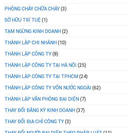
PHÒNG CHÁY CHỮA CHÁY
(3)
SỞ HỮU TRÍ TUỆ
(1)
TẠM NGỪNG KINH DOANH
(2)
THÀNH LẬP CHI NHÁNH
(10)
THÀNH LẬP CÔNG TY
(8)
THÀNH LẬP CÔNG TY TẠI HÀ NỘI
(25)
THÀNH LẬP CÔNG TY TẠI TPHCM
(24)
THÀNH LẬP CÔNG TY VỐN NƯỚC NGOÀI
(62)
THÀNH LẬP VĂN PHÒNG ĐẠI DIỆN
(7)
THAY ĐỔI ĐĂNG KÝ KINH DOANH
(37)
THAY ĐỔI ĐỊA CHỈ CÔNG TY
(3)
THAY ĐỔI NGƯỜI ĐẠI DIỆN THEO PHÁP LUẬT
(11)