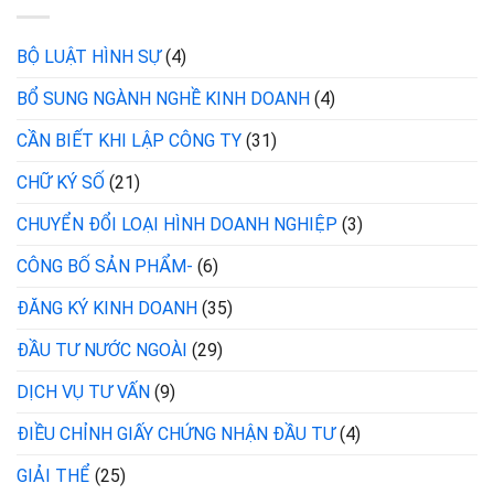
BỘ LUẬT HÌNH SỰ
(4)
BỔ SUNG NGÀNH NGHỀ KINH DOANH
(4)
CẦN BIẾT KHI LẬP CÔNG TY
(31)
CHỮ KÝ SỐ
(21)
CHUYỂN ĐỔI LOẠI HÌNH DOANH NGHIỆP
(3)
CÔNG BỐ SẢN PHẨM-
(6)
ĐĂNG KÝ KINH DOANH
(35)
ĐẦU TƯ NƯỚC NGOÀI
(29)
DỊCH VỤ TƯ VẤN
(9)
ĐIỀU CHỈNH GIẤY CHỨNG NHẬN ĐẦU TƯ
(4)
GIẢI THỂ
(25)