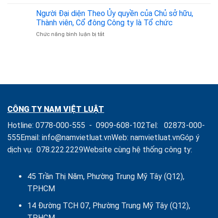
Các
Mua
tín
Hành
Người Đại diện Theo Ủy quyền của Chủ sở hữu,
Cổ
vi
phần,
Thành viên, Cổ đông Công ty là Tổ chức
Bị
Mua
ở
Chức năng bình luận bị tắt
Nghiêm
Phần
Người
cấm
vốn
Đại
theo
Góp
diện
Luật
và
Theo
Doanh
Quản
Ủy
nghiệp
lý
quyền
Doanh
của
nghiệp
Chủ
CÔNG TY NAM VIỆT LUẬT
sở
hữu,
Hotline:
0778-000-555
-
0909-608-102
Tel:
02873-000-
Thành
viên,
555
Email:
info@namvietluat.vn
Web:
namvietluat.vn
Góp ý
Cổ
dịch vụ:
078.222.2229
Website cùng hệ thống công ty:
đông
Công
ty
là
45 Trần Thị Năm, Phường Trung Mỹ Tây (Q12),
Tổ
TP.HCM
chức
14 Đường TCH 07, Phường Trung Mỹ Tây (Q12),
TP.HCM