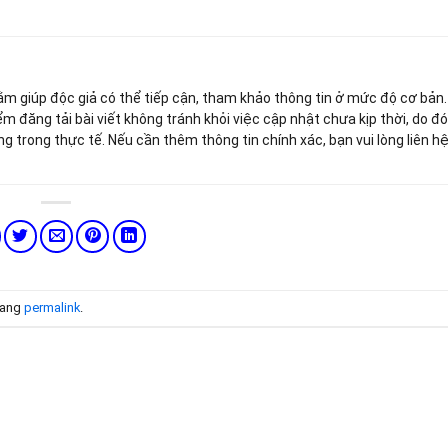
hằm giúp độc giả có thể tiếp cận, tham khảo thông tin ở mức độ cơ bản
ểm đăng tải bài viết không tránh khỏi việc cập nhật chưa kịp thời, do đ
ng trong thực tế. Nếu cần thêm thông tin chính xác, bạn vui lòng liên h
rang
permalink
.