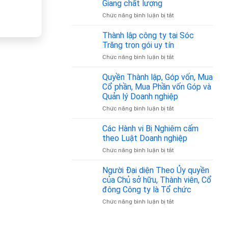
Nhân
Giang chất lượng
Chỉ
–
Gia
ở
Chức năng bình luận bị tắt
Đăng
Z
Đình
Thành
Ký
–
lập
Thành lập công ty tại Sóc
Kinh
Đồng
công
Doanh
Trăng trọn gói uy tín
Hành
ty
Tại
Pháp
ở
Chức năng bình luận bị tắt
tại
Tân
Lý
Thành
Tiền
Bình
Tin
lập
Quyền Thành lập, Góp vốn, Mua
Giang
từ
Cậy
công
chất
Cổ phần, Mua Phần vốn Góp và
350.000đ/tháng
ty
lượng
Quản lý Doanh nghiệp
tại
ở
Chức năng bình luận bị tắt
Sóc
Quyền
Trăng
Thành
trọn
Các Hành vi Bị Nghiêm cấm
lập,
gói
theo Luật Doanh nghiệp
Góp
uy
ở
Chức năng bình luận bị tắt
vốn,
tín
Các
Mua
Hành
Người Đại diện Theo Ủy quyền
Cổ
vi
phần,
của Chủ sở hữu, Thành viên, Cổ
Bị
Mua
đông Công ty là Tổ chức
Nghiêm
Phần
ở
Chức năng bình luận bị tắt
cấm
vốn
Người
theo
Góp
Đại
Luật
và
diện
Doanh