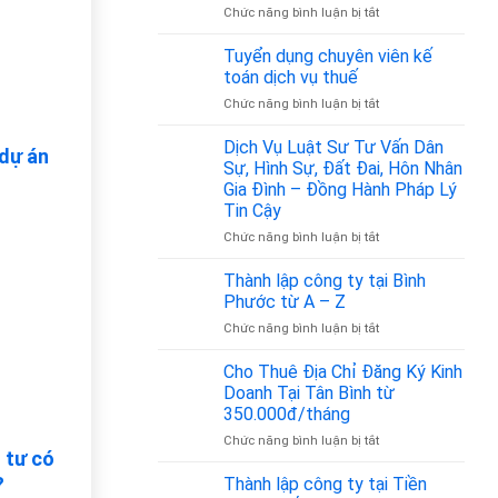
bao
ở
Chức năng bình luận bị tắt
nhiêu?
Mã
ngành
Tuyển dụng chuyên viên kế
nghề
toán dịch vụ thuế
vận
ở
Chức năng bình luận bị tắt
tải
Tuyển
hành
dụng
Dịch Vụ Luật Sư Tư Vấn Dân
khách
dự án
chuyên
là
Sự, Hình Sự, Đất Đai, Hôn Nhân
viên
bao
Gia Đình – Đồng Hành Pháp Lý
kế
nhiêu?
Tin Cậy
toán
Cập
dịch
ở
Chức năng bình luận bị tắt
nhật
vụ
Dịch
theo
thuế
Vụ
Quyết
Thành lập công ty tại Bình
Luật
định
Phước từ A – Z
Sư
36/2025/QĐ-
ở
Chức năng bình luận bị tắt
Tư
TTg
Thành
Vấn
lập
Cho Thuê Địa Chỉ Đăng Ký Kinh
Dân
công
Sự,
Doanh Tại Tân Bình từ
ty
Hình
350.000đ/tháng
tại
Sự,
ở
Chức năng bình luận bị tắt
Bình
Đất
 tư có
Cho
Phước
Đai,
Thuê
từ
?
Thành lập công ty tại Tiền
Hôn
Địa
A