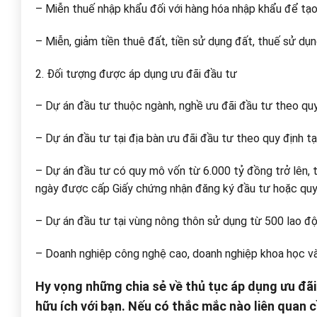
– Miễn thuế nhập khẩu đối với hàng hóa nhập khẩu để tạo tà
– Miễn, giảm tiền thuê đất, tiền sử dụng đất, thuế sử dụn
2. Đối tượng được áp dụng ưu đãi đầu tư
– Dự án đầu tư thuộc ngành, nghề ưu đãi đầu tư theo quy
– Dự án đầu tư tại địa bàn ưu đãi đầu tư theo quy định t
– Dự án đầu tư có quy mô vốn từ 6.000 tỷ đồng trở lên, t
ngày được cấp Giấy chứng nhận đăng ký đầu tư hoặc quy
– Dự án đầu tư tại vùng nông thôn sử dụng từ 500 lao độn
– Doanh nghiệp công nghệ cao, doanh nghiệp khoa học v
Hy vọng những chia sẻ về thủ tục áp dụng ưu đãi
hữu ích với bạn. Nếu có thắc mắc nào liên quan 