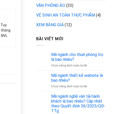
VĂN PHÒNG ẢO
(33)
VỆ SINH AN TOÀN THỰC PHẨM
(4)
XEM BẢNG GIÁ
(12)
. Tuy
ó thông
ệ NVL
BÀI VIẾT MỚI
Mã ngành cho thuê phòng trọ
là bao nhiêu?
ở
Chức năng bình luận bị tắt
Mã
ngành
Mã ngành thiết kế website là
cho
bao nhiêu?
thuê
ở
Chức năng bình luận bị tắt
phòng
Mã
trọ
ngành
Mã ngành nghề vận tải hành
là
thiết
bao
khách là bao nhiêu? Cập nhật
kế
nhiêu?
theo Quyết định 36/2025/QĐ-
website
TTg
là