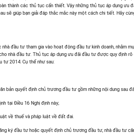
àn thành các thủ tục cấn thiết. Vậy những thủ tục áp dụng ưu đ
sau sẽ giúp bạn giải đáp thắc mắc này một cách chi tiết. Hãy cù
c nhà đầu tư tham gia vào hoạt động đầu tư kinh doanh, nhằm m
 cho nhà đầu tư. Thủ tục áp dụng ưu đãi đầu tư được quy định rõ
 tư 2014. Cụ thể như sau:
 văn bản quyết định chủ trương đầu tư gồm những nội dung sau đâ
nh tại Điều 16 Nghị định này;
uật về thuế và pháp luật về đất đai.
đăng ký đầu tư hoặc quyết định chủ trương đầu tư, nhà đầu tư că