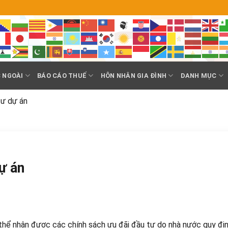
 NGOÀI
BÁO CÁO THUẾ
HÔN NHÂN GIA ĐÌNH
DANH MỤC
ư dự án
̣ án
 thể nhận được các chính sách ưu đãi đầu tư do nhà nước quy đị