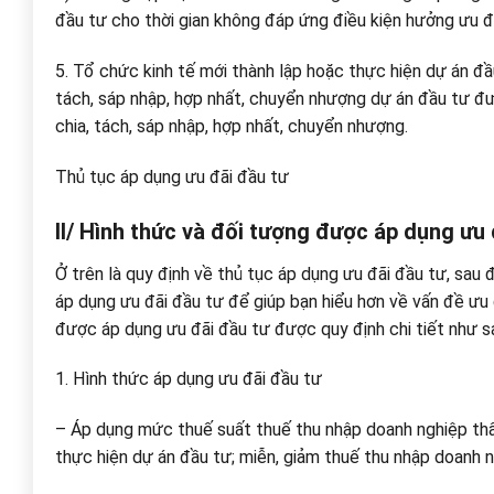
đầu tư cho thời gian không đáp ứng điều kiện hưởng ưu đ
5. Tổ chức kinh tế mới thành lập hoặc thực hiện dự án đầu
tách, sáp nhập, hợp nhất, chuyển nhượng dự án đầu tư đư
chia, tách, sáp nhập, hợp nhất, chuyển nhượng.
Thủ tục áp dụng ưu đãi đầu tư
II/ Hình thức và đối tượng được áp dụng ưu 
Ở trên là quy định về thủ tục áp dụng ưu đãi đầu tư, sau
áp dụng ưu đãi đầu tư để giúp bạn hiểu hơn về vấn đề ưu 
được áp dụng ưu đãi đầu tư được quy định chi tiết như s
1. Hình thức áp dụng ưu đãi đầu tư
– Áp dụng mức thuế suất thuế thu nhập doanh nghiệp thấ
thực hiện dự án đầu tư; miễn, giảm thuế thu nhập doanh n