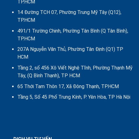
TP.HCM
chức
14 Đường TCH 07, Phường Trung Mỹ Tây (Q12),
TP.HCM
491/1 Trường Chinh, Phường Tân Bình (Q Tân Bình),
TP.HCM
207A Nguyễn Văn Thủ, Phường Tân Định (Q1) TP
HCM
Tầng 2, số 456 Xô Viết Nghệ Tĩnh, Phường Thạnh Mỹ
Tây, (Q Bình Thạnh), TP HCM
65 Thới Tam Thôn 17, Xã Đông Thạnh, TP.HCM
Tầng 5, Số 45 Phố Trung Kính, P. Yên Hòa, TP Hà Nội