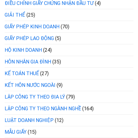
ĐIỀU CHỈNH GIẤY CHỨNG NHẬN ĐẦU TƯ
(4)
GIẢI THỂ
(25)
GIẤY PHÉP KINH DOANH
(70)
GIẤY PHÉP LAO ĐỘNG
(5)
HỘ KINH DOANH
(24)
HÔN NHÂN GIA ĐÌNH
(35)
KẾ TOÁN THUẾ
(27)
KẾT HÔN NƯỚC NGOÀI
(9)
LẬP CÔNG TY THEO ĐỊA LÝ
(79)
LẬP CÔNG TY THEO NGÀNH NGHỀ
(164)
LUẬT DOANH NGHIỆP
(12)
MẪU GIẤY
(15)