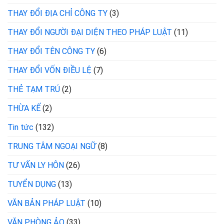
THAY ĐỔI ĐỊA CHỈ CÔNG TY
(3)
THAY ĐỔI NGƯỜI ĐẠI DIỆN THEO PHÁP LUẬT
(11)
THAY ĐỔI TÊN CÔNG TY
(6)
THAY ĐỔI VỐN ĐIỀU LỆ
(7)
THẺ TẠM TRÚ
(2)
THỪA KẾ
(2)
Tin tức
(132)
TRUNG TÂM NGOẠI NGỮ
(8)
TƯ VẤN LY HÔN
(26)
TUYỂN DỤNG
(13)
VĂN BẢN PHÁP LUẬT
(10)
VĂN PHÒNG ẢO
(33)