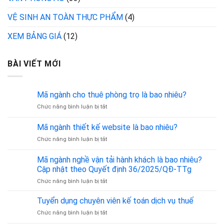
VỆ SINH AN TOÀN THỰC PHẨM
(4)
XEM BẢNG GIÁ
(12)
BÀI VIẾT MỚI
Mã ngành cho thuê phòng trọ là bao nhiêu?
ở
Chức năng bình luận bị tắt
Mã
ngành
Mã ngành thiết kế website là bao nhiêu?
cho
ở
Chức năng bình luận bị tắt
thuê
Mã
phòng
ngành
trọ
Mã ngành nghề vận tải hành khách là bao nhiêu?
thiết
là
Cập nhật theo Quyết định 36/2025/QĐ-TTg
kế
bao
ở
Chức năng bình luận bị tắt
website
nhiêu?
Mã
là
ngành
bao
Tuyển dụng chuyên viên kế toán dịch vụ thuế
nghề
nhiêu?
ở
Chức năng bình luận bị tắt
vận
Tuyển
tải