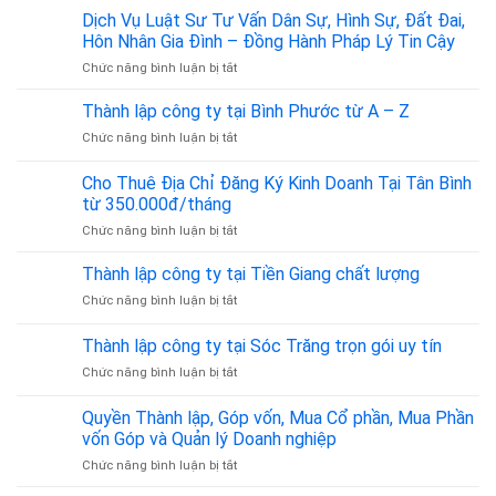
dụng
Dịch Vụ Luật Sư Tư Vấn Dân Sự, Hình Sự, Đất Đai,
hành
chuyên
khách
Hôn Nhân Gia Đình – Đồng Hành Pháp Lý Tin Cậy
viên
là
ở
Chức năng bình luận bị tắt
kế
bao
Dịch
toán
nhiêu?
Vụ
dịch
Thành lập công ty tại Bình Phước từ A – Z
Cập
Luật
vụ
nhật
ở
Chức năng bình luận bị tắt
Sư
thuế
theo
Thành
Tư
Quyết
lập
Cho Thuê Địa Chỉ Đăng Ký Kinh Doanh Tại Tân Bình
Vấn
định
công
Dân
từ 350.000đ/tháng
36/2025/QĐ-
ty
Sự,
TTg
ở
Chức năng bình luận bị tắt
tại
Hình
Cho
Bình
Sự,
Thuê
Phước
Thành lập công ty tại Tiền Giang chất lượng
Đất
Địa
từ
Đai,
ở
Chức năng bình luận bị tắt
Chỉ
A
Hôn
Thành
Đăng
–
Nhân
lập
Thành lập công ty tại Sóc Trăng trọn gói uy tín
Ký
Z
Gia
công
Kinh
Đình
ở
Chức năng bình luận bị tắt
ty
Doanh
–
Thành
tại
Tại
Đồng
lập
Tiền
Quyền Thành lập, Góp vốn, Mua Cổ phần, Mua Phần
Tân
Hành
công
Giang
vốn Góp và Quản lý Doanh nghiệp
Bình
Pháp
ty
chất
từ
Lý
ở
Chức năng bình luận bị tắt
tại
lượng
350.000đ/tháng
Tin
Quyền
Sóc